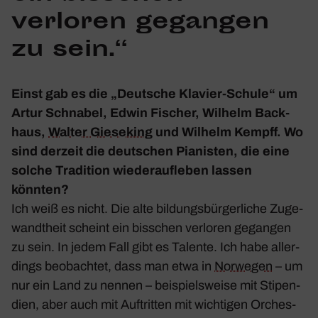
verloren gegangen
zu sein.“
Einst gab es die „Deut­sche Klavier-Schule“ um
Artur Schnabel, Edwin Fischer, Wilhelm Back­
haus,
Walter Giese­king
und Wilhelm Kempff. Wo
sind derzeit die deut­schen Pianisten, die eine
solche Tradi­tion wieder­auf­leben lassen
könnten?
Ich weiß es nicht. Die alte bildungs­bür­ger­liche Zuge­
wandt­heit scheint ein biss­chen verloren gegangen
zu sein. In jedem Fall gibt es Talente. Ich habe aller­
dings beob­achtet, dass man etwa in
Norwegen
– um
nur ein Land zu nennen – beispiels­weise mit Stipen­
dien, aber auch mit Auftritten mit wich­tigen Orches­