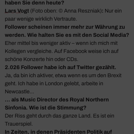
haben Sie denn heute?
Lars Vogt
(Foto oben: © Anna Reszniak)
:
Nur ein
paar wenige wirk­lich Vertraute.
Follower scheinen immer mehr zur Währung zu
werden. Wie halten Sie es mit den Social Media?
Eher mittel bis weniger aktiv – wenn ich mich mit
Kollegen vergleiche. Auf Face­book weise ich auf
schöne Konzerte hin oder CDs.
2.026 Follower habe ich auf Twitter gezählt.
Ja, da bin ich aktiver, etwa wenn es um den Brexit
geht. Ich habe in London gelebt, arbeite in
Newcastle…
… als Music Director des Royal Nort­hern
Sinfonia. Wie ist die Stim­mung?
Der Riss geht durch das ganze Land. Es ist ein
Trau­er­spiel.
In Zeiten, in denen Präsi­denten Politik auf