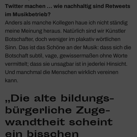
Twitter machen … wie nach­haltig sind Retweets
im Musik­be­trieb?
Anders als manche Kollegen haue ich nicht ständig
meine Meinung heraus. Natür­lich sind wir Künstler
Botschafter, doch weniger im plakativ wört­li­chen
Sinn. Das ist das Schöne an der Musik: dass sich die
Botschaft subtil, vage, gewis­ser­maßen ohne Worte
vermit­telt; dass sie unsagbar ist in jederlei Hinsicht.
Und manchmal die Menschen wirk­lich vereinen
kann.
„Die alte bildungs­
bür­ger­liche Zuge­
wandt­heit scheint
ein biss­chen