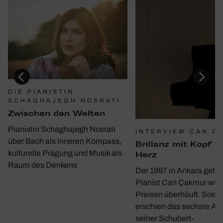
DIE PIANISTIN
SCHAGHAJEGH NOSRATI
Zwischen den Welten
Pianistin Schaghajegh Nosrati
INTERVIEW CAN C
über Bach als inneren Kompass,
Bril­lanz mit Kopf u
kulturelle Prägung und Musik als
Herz
Raum des Denkens
Der 1997 in Ankara gebo
Pianist Can Çakmur wur
Preisen überhäuft. Soeb
erschien das sechste A
seiner Schubert-