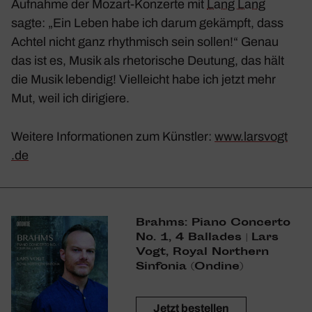
Aufnahme der Mozart-Konzerte mit
Lang Lang
sagte: „Ein Leben habe ich darum gekämpft, dass
Achtel nicht ganz rhyth­misch sein sollen!“ Genau
das ist es, Musik als rheto­ri­sche Deutung, das hält
die Musik lebendig! Viel­leicht habe ich jetzt mehr
Mut, weil ich diri­giere.
Weitere Infor­ma­tionen zum Künstler:
www​.lars​vogt​
.de
Brahms: Piano Concerto
No. 1, 4 Ballades | Lars
Vogt, Royal Nort­hern
Sinfonia (Ondine)
Jetzt bestellen