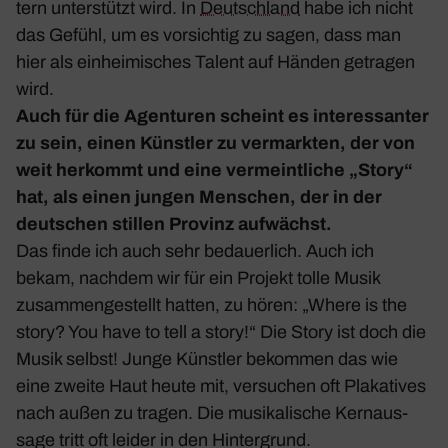
tern unter­stützt wird. In
Deutsch­land
habe ich nicht
das Gefühl, um es vorsichtig zu sagen, dass man
hier als einhei­mi­sches Talent auf Händen getragen
wird.
Auch für die Agen­turen scheint es inter­es­santer
zu sein, einen Künstler zu vermarkten, der von
weit herkommt und eine vermeint­liche „Story“
hat, als einen jungen Menschen, der in der
deut­schen stillen Provinz aufwächst.
Das finde ich auch sehr bedau­er­lich. Auch ich
bekam, nachdem wir für ein Projekt tolle Musik
zusam­men­ge­stellt hatten, zu hören: „Where is the
story? You have to tell a story!“ Die Story ist doch die
Musik selbst! Junge Künstler bekommen das wie
eine zweite Haut heute mit, versu­chen oft Plaka­tives
nach außen zu tragen. Die musi­ka­li­sche Kern­aus­
sage tritt oft leider in den Hinter­grund.