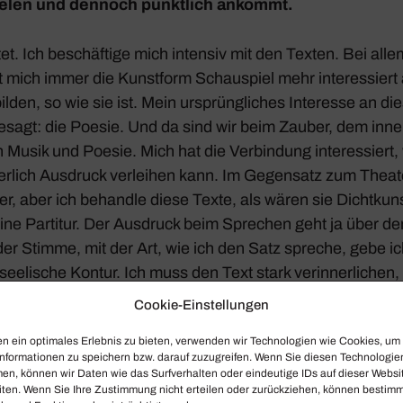
ielen und dennoch pünkt­lich ankommt.
et. Ich beschäf­tige mich intensiv mit den Texten. Bei alle
ich immer die Kunst­form Schau­spiel mehr inter­es­siert al
ilden, so wie sie ist. Mein ursprüng­li­ches Inter­esse an d
 gesagt: die Poesie. Und da sind wir beim Zauber, dem inn
 Musik und Poesie. Mich hat die Verbin­dung inter­es­siert,
r­lich Ausdruck verleihen kann. Im Gegen­satz zum Theate
er, aber ich behandle diese Texte, als wären sie Dicht­kuns
ine Partitur. Der Ausdruck beim Spre­chen geht ja über den 
 der Stimme, mit der Art, wie ich den Satz spreche, gebe
eeli­sche Kontur. Ich muss den Text stark verin­ner­li­chen
in Rhythmus. Dadurch, dass ich das gut durch­ge­ar­beitet 
Cookie-Einstellungen
heit, was das Spre­chen angeht. (lacht)
n ein optimales Erlebnis zu bieten, verwenden wir Technologien wie Cookies, um
nformationen zu speichern bzw. darauf zuzugreifen. Wenn Sie diesen Technologie
en, können wir Daten wie das Surfverhalten oder eindeutige IDs auf dieser Websi
iten. Wenn Sie Ihre Zustimmung nicht erteilen oder zurückziehen, können bestim