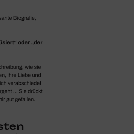
sante Biografie,
üsiert“ oder „der
hrei­bung, wie sie
len, ihre Liebe und
ich verab­schiedet
r­geht … Sie drückt
ir gut gefallen.
sten