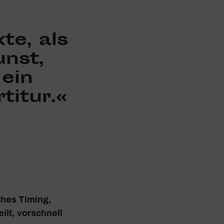
te, als
unst,
 ein
titur.«
­ches Timing,
ilt, vorschnell