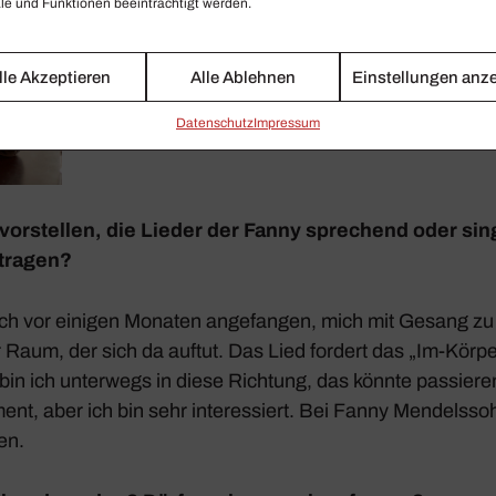
»Das Lied fordert
e und Funktionen beeinträchtigt werden.
Im-Körper-Sein n
lle Akzeptieren
Alle Ablehnen
Einstellungen anz
viel stärker.«
Daten­schutz
Impressum
vorstellen, die Lieder der Fanny spre­chend oder si
tragen?
ich vor einigen Monaten ange­fangen, mich mit Gesang zu 
er Raum, der sich da auftut. Das Lied fordert das „Im-Körp
h bin ich unter­wegs in diese Rich­tung, das könnte passier
nt, aber ich bin sehr inter­es­siert. Bei Fanny Mendels­soh
en.