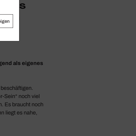
 das
och
eigen
ngend als eigenes
beschäf­tigen.
er-Sein“ noch viel
en. Es braucht noch
n liegt es nahe,