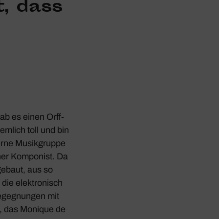
t, dass
ab es einen Orff-
­lich toll und bin
erne Musik­gruppe
ner Kompo­nist. Da
gebaut, aus so
e elek­tro­nisch
Begeg­nungen mit
rt, das Monique de