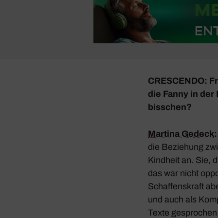
CRESCENDO
:
F
die Fanny in der 
biss­chen?
Martina Gedeck
die Bezie­hung zwi
Kind­heit an. Sie,
das war nicht oppor
Schaf­fens­kraft a
und auch als Komp
Texte gespro­chen.