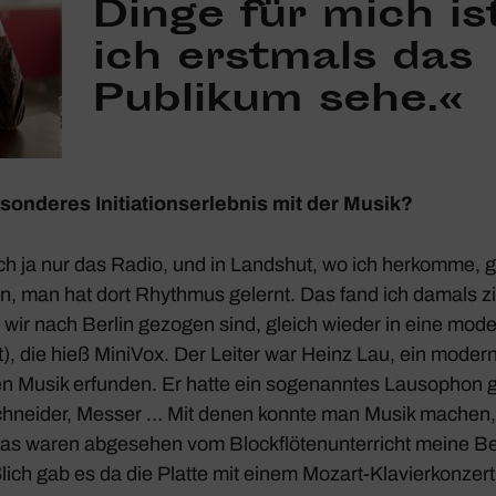
Dinge für mich is
ich erst­mals das
Publikum sehe.«
on­deres Initia­ti­ons­er­lebnis mit der Musik?
ch ja nur das Radio, und in Landshut, wo ich herkomme, g
 man hat dort Rhythmus gelernt. Das fand ich damals ziem
 wir nach Berlin gezogen sind, gleich wieder in eine mod
), die hieß MiniVox. Der Leiter war Heinz Lau, ein moder
Musik erfunden. Er hatte ein soge­nanntes Laus­o­phon 
chneider, Messer … Mit denen konnte man Musik machen, di
as waren abge­sehen vom Block­flö­ten­un­ter­richt meine 
­lich gab es da die Platte mit einem Mozart-Klavier­kon­ze