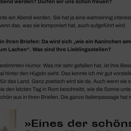
Abend werden? Dürfen wir uns schon freuen?
nnte ein Abend werden. Sie hat ja eine wahn­sinnig inter­es­
wenn das, was sie kompo­niert hat, auch aufge­führt wird.
in ihren Briefen: Da wird sich „wie ein Kanin­chen am
m Lachen“. Was sind Ihre Lieb­lings­stellen?
bestimmten Humor. Was mir sehr gefallen hat, ist ihre Besc
Mal hinter den Hügeln sieht. Das konnte ich mir gut vorstel
g für das Land. Ganz poetisch wird sie da. Auch wenn sie s
sie den letzten Tag in Rom beschreibt, wie die Sonne unte
chön aus in ihren Briefen. Die ganze Itali­en­pas­sage hat m
»Eines der schön