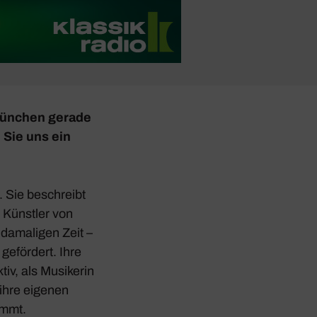
 München gerade
n Sie uns ein
. Sie beschreibt
 Künstler von
 dama­ligen Zeit –
geför­dert. Ihre
iv, als Musi­kerin
 ihre eigenen
ommt.