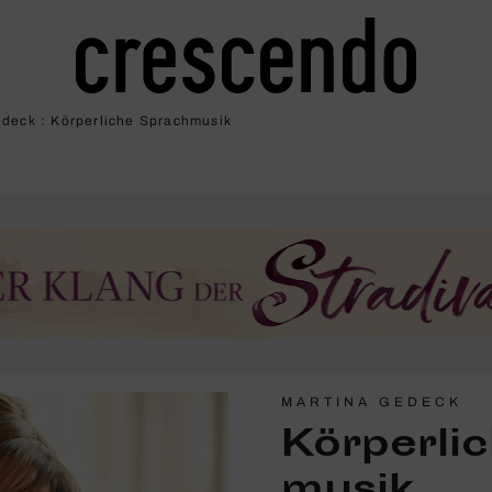
deck : Körper­liche Sprach­musik
MARTINA GEDECK
Körper­li
musik