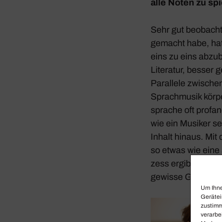
alle Noten zu sp
Sehr gut beob­acht
gemacht habe, hat m
eins zu eins abzu­b
Lite­ratur, besser
Paral­lele zwischen
Sprach­musik körpe
sprache oft profan
wie ein Musiker se
Inhalt hinaus. Mit
so etwas wie eine s
zess ergibt sich e
gewisse Gelas­sen­
Um Ihne
Gerätei
zustimm
verarbe