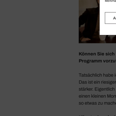
Merkmal
A
Können Sie sich 
Programm vorzu­
Tatsäch­lich habe 
Das ist ein riesig
stärker. Eigent­lic
einen kleinen Mome
so etwas zu mach