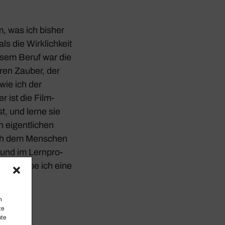
m, was ich bisher
s die Wirk­lich­keit
iesem Beruf war die
eren Zauber, der
 wie ich der
r ist die Film­
t, und lerne sie
eigent­li­chen
 ich dem Menschen
, und im Lern­pro­
habe, habe ich eine
n
te
mte