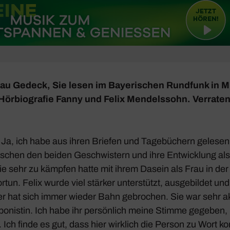
rau Gedeck,
Sie lesen im Baye­ri­schen Rund­funk in
Hörbio­grafie
Fanny und Felix Mendels­sohn
. Verrate
:
Ja, ich habe aus ihren Briefen und Tage­bü­chern gelesen
schen den beiden Geschwis­tern und ihre Entwick­lung als
 die sehr zu kämpfen hatte mit ihrem Dasein als Frau in der
tun. Felix wurde viel stärker unter­stützt, ausge­bildet und 
ber hat sich immer wieder Bahn gebro­chen. Sie war sehr akt
o­nistin. Ich habe ihr persön­lich meine Stimme gegeben,
 Ich finde es gut, dass hier wirk­lich die Person zu Wort k