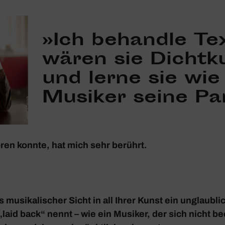
»Ich behandle Tex
wären sie Dicht­k
und lerne sie wie
Musiker seine Par
ren konnte, hat mich sehr berührt.
musi­ka­li­scher Sicht in all Ihrer Kunst ein unglaub­li
aid back“ nennt – wie ein Musiker, der sich nicht bee