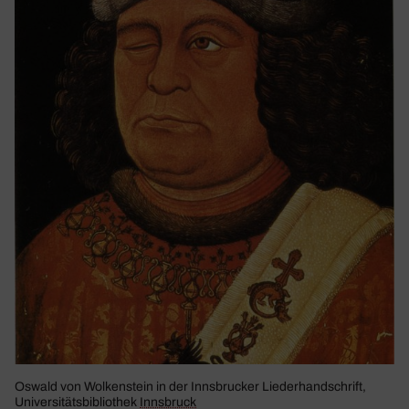
Oswald von Wolken­stein in der Inns­bru­cker Lieder­hand­schrift,
Univer­si­täts­bi­blio­thek
Inns­bruck