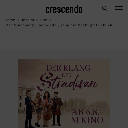
Home
>
Dossier
>
Lied
>
Der Minnesang: Tandaradei, sang die Nach­ti­gall lieb­lich