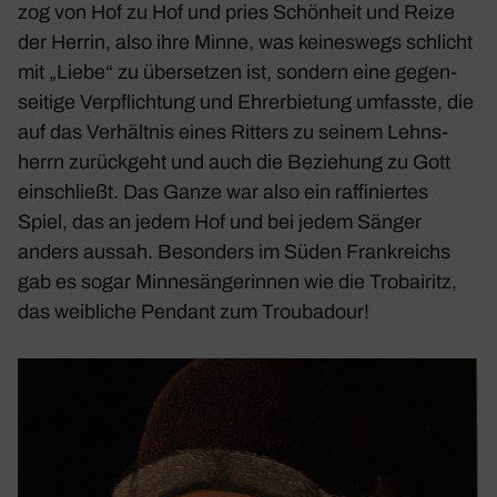
zog von Hof zu Hof und pries Schön­heit und Reize
der Herrin, also ihre Minne, was keines­wegs schlicht
mit „Liebe“ zu über­setzen ist, sondern eine gegen­
sei­tige Verpflich­tung und Ehrerbie­tung umfasste, die
auf das Verhältnis eines Ritters zu seinem Lehns­
herrn zurück­geht und auch die Bezie­hung zu Gott
einschließt. Das Ganze war also ein raffi­niertes
Spiel, das an jedem Hof und bei jedem Sänger
anders aussah. Beson­ders im Süden Frank­reichs
gab es sogar Minne­sän­ge­rinnen wie die Trobai­ritz,
das weib­liche Pendant zum Trou­ba­dour!