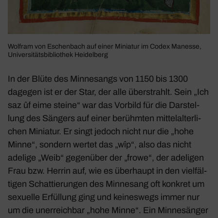
Wolfram von Eschen­bach auf einer Miniatur im Codex Manesse,
Univer­si­täts­bi­blio­thek Heidel­berg
In der Blüte des Minne­sangs von 1150 bis 1300
dagegen ist er der Star, der alle über­strahlt. Sein „Ich
saz ûf eime steine“ war das Vorbild für die Darstel­
lung des Sängers auf einer berühmten mittel­al­ter­li­
chen Miniatur. Er singt jedoch nicht nur die „hohe
Minne“, sondern wertet das „wîp“, also das nicht
adelige „Weib“ gegen­über der „frowe“, der adeligen
Frau bzw. Herrin auf, wie es über­haupt in den viel­fäl­
tigen Schat­tie­rungen des Minne­sang oft konkret um
sexu­elle Erfül­lung ging und keines­wegs immer nur
um die uner­reichbar „hohe Minne“. Ein Minne­sänger