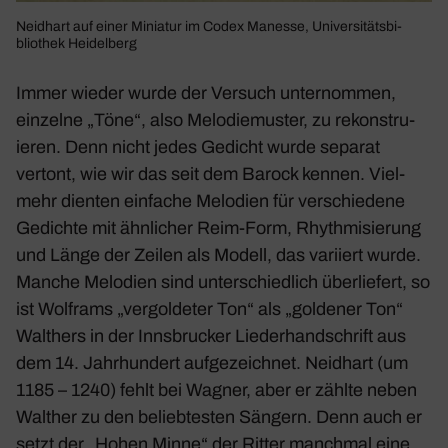
Neid­hart auf einer Miniatur im Codex Manesse, Univer­si­täts­bi­
blio­thek Heidel­berg
Immer wieder wurde der Versuch unter­nommen,
einzelne „Töne“, also Melo­die­muster, zu rekon­stru­
ieren. Denn nicht jedes Gedicht wurde separat
vertont, wie wir das seit dem Barock kennen. Viel­
mehr dienten einfache Melo­dien für verschie­dene
Gedichte mit ähnli­cher Reim-Form, Rhyth­mi­sie­rung
und Länge der Zeilen als Modell, das vari­iert wurde.
Manche Melo­dien sind unter­schied­lich über­lie­fert, so
ist Wolf­rams „vergol­deter Ton“ als „goldener Ton“
Walt­hers in der
Inns­bru­cker Lieder­hand­schrift
aus
dem 14. Jahr­hun­dert aufge­zeichnet. Neid­hart (um
1185 – 1240) fehlt bei Wagner, aber er zählte neben
Walther zu den belieb­testen Sängern. Denn auch er
setzt der „Hohen Minne“ der Ritter manchmal eine