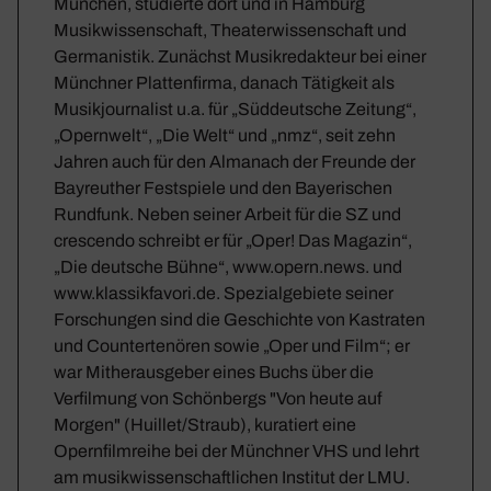
München, studierte dort und in Hamburg
Musikwissenschaft, Theaterwissenschaft und
Germanistik. Zunächst Musikredakteur bei einer
Münchner Plattenfirma, danach Tätigkeit als
Musikjournalist u.a. für „Süddeutsche Zeitung“,
„Opernwelt“, „Die Welt“ und „nmz“, seit zehn
Jahren auch für den Almanach der Freunde der
Bayreuther Festspiele und den Bayerischen
Rundfunk. Neben seiner Arbeit für die SZ und
crescendo schreibt er für „Oper! Das Magazin“,
„Die deutsche Bühne“, www.opern.news. und
www.klassikfavori.de. Spezialgebiete seiner
Forschungen sind die Geschichte von Kastraten
und Countertenören sowie „Oper und Film“; er
war Mitherausgeber eines Buchs über die
Verfilmung von Schönbergs "Von heute auf
Morgen" (Huillet/Straub), kuratiert eine
Opernfilmreihe bei der Münchner VHS und lehrt
am musikwissenschaftlichen Institut der LMU.