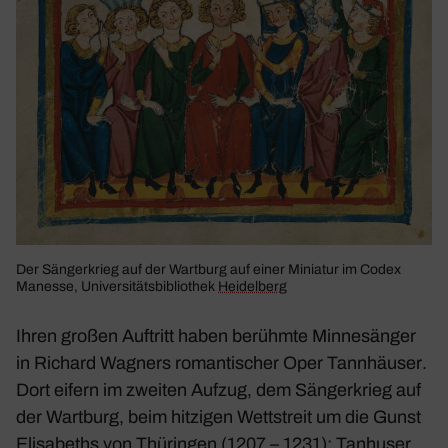
Der Sänger­krieg auf der Wart­burg auf einer Miniatur im Codex
Manesse, Univer­si­täts­bi­blio­thek
Heidel­berg
Ihren großen Auftritt haben berühmte Minne­sänger
in Richard Wagners roman­ti­scher Oper
Tann­häuser
.
Dort eifern im zweiten Aufzug, dem Sänger­krieg auf
der Wart­burg, beim hitzigen Wett­streit um die Gunst
Elisa­beths von
Thüringen
(1207 – 1231): Tanhuser,