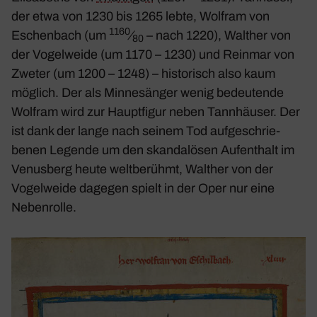
der etwa von 1230 bis 1265 lebte, Wolfram von
1160
Eschen­bach (um
⁄
– nach 1220), Walther von
80
der Vogel­weide (um 1170 – 1230) und Reinmar von
Zweter (um 1200 – 1248) – histo­risch also kaum
möglich. Der als Minne­sänger wenig bedeu­tende
Wolfram wird zur Haupt­figur neben Tann­häuser. Der
ist dank der lange nach seinem Tod aufge­schrie­
benen Legende um den skan­da­lösen Aufent­halt im
Venus­berg heute welt­be­rühmt, Walther von der
Vogel­weide dagegen spielt in der Oper nur eine
Neben­rolle.