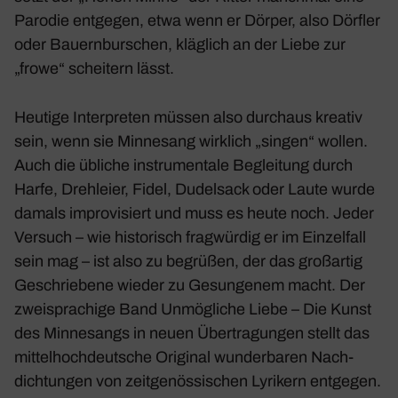
Parodie entgegen, etwa wenn er Dörper, also Dörfler
oder Bauern­bur­schen, kläg­lich an der Liebe zur
„frowe“ schei­tern lässt.
Heutige Inter­preten müssen also durchaus kreativ
sein, wenn sie Minne­sang wirk­lich „singen“ wollen.
Auch die übliche instru­men­tale Beglei­tung durch
Harfe, Dreh­leier, Fidel, Dudel­sack oder Laute wurde
damals impro­vi­siert und muss es heute noch. Jeder
Versuch – wie histo­risch frag­würdig er im Einzel­fall
sein mag – ist also zu begrüßen, der das groß­artig
Geschrie­bene wieder zu Gesun­genem macht. Der
zwei­spra­chige Band
Unmög­liche Liebe – Die Kunst
des Minne­sangs
in neuen Über­tra­gungen stellt das
mittel­hoch­deut­sche Original wunder­baren Nach­
dich­tungen von zeit­ge­nös­si­schen Lyri­kern entgegen.