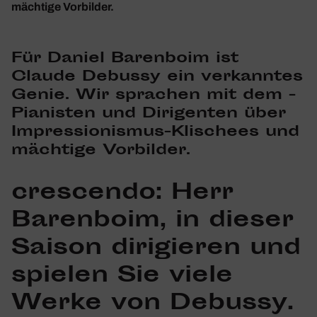
mächtige Vorbilder.
Für
Daniel Baren­boim
ist
Claude Debussy ein verkanntes
Genie. Wir spra­chen mit dem ­
Pianisten und Diri­genten über
Impres­sio­nismus-Klischees und
mäch­tige Vorbilder.
crescendo
: Herr
Baren­boim, in dieser
Saison diri­gieren und
spielen Sie viele
Werke von Debussy.