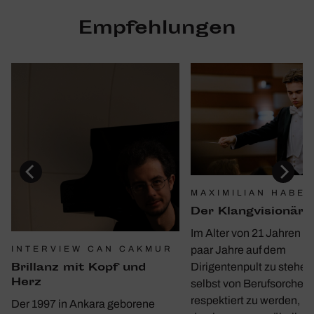
Empfehlungen
MAXIMILIAN HABE
Der Klang­vi­sionär
Im Alter von 21 Jahren be
INTERVIEW CAN CAKMUR
paar Jahre auf dem
Bril­lanz mit Kopf und
Dirigentenpult zu stehen
Herz
selbst von Berufsorchest
respektiert zu werden, is
Der 1997 in Ankara geborene