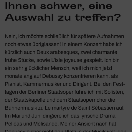
Ihnen schwer, eine
Auswahl zu treffen?
Nein, ich möchte schließ­lich für spätere Aufnahmen
noch etwas übrig­lassen! In einem Konzert habe ich
kürz­lich auch
Deux arabes­ques
, zwei char­mante
frühe Stücke, sowie
L’isle joyeuse
gespielt. Ich bin
ein sehr glück­li­cher Mensch, weil ich mich jetzt
mona­te­lang auf Debussy konzen­trieren kann, als
Pianist, Kammer­mu­siker und Diri­gent. Bei den Fest­
tagen der Berliner Staats­oper führe ich mit Solisten,
der Staats­ka­pelle und dem Staats­opern­chor die
Bühnen­musik zu
Le martyre de Saint Sébas­tien
auf.
Im Mai und Juni diri­giere ich das lyri­sche Drama
Pelléas und Méli­sande
. Meiner Ansicht nach hat
Debussy bisher nicht den Platz in der Musik­welt, den