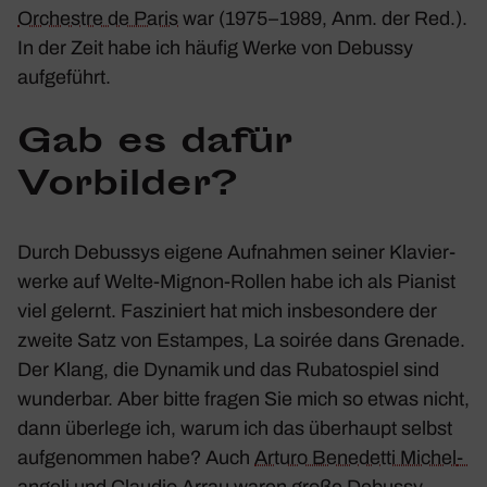
Orchestre de Paris
war (1975–1989, Anm. der Red.).
In der Zeit habe ich häufig Werke von Debussy
aufge­führt.
Gab es dafür
Vorbilder?
Durch Debussys eigene Aufnahmen seiner Klavier­
werke auf Welte-Mignon-Rollen habe ich als Pianist
viel gelernt. Faszi­niert hat mich insbe­son­dere der
zweite Satz von
Estampes
,
La soirée dans Grenade
.
Der Klang, die Dynamik und das Ruba­to­spiel sind
wunderbar. Aber bitte fragen Sie mich so etwas nicht,
dann über­lege ich, warum ich das über­haupt selbst
aufge­nommen habe? Auch
Arturo Bene­detti Michel­