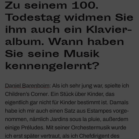
Zu seinem 100.
Todestag widmen Sie
ihm auch ein Klavier­
album. Wann haben
Sie seine Musik
kennen­ge­lernt?
Daniel Baren­boim
: Als ich sehr jung war, spielte ich
Children’s Corner
. Ein Stück über Kinder, das
eigent­lich gar nicht für Kinder bestimmt ist. Damals
habe ich mir auch einen Satz aus
Estampes
vorge­
nommen, nämlich
Jardins sous la pluie
, außerdem
einige
Préludes
. Mit seiner Orches­ter­musik wurde
ich erst später vertraut, als ich Chef­di­ri­gent des