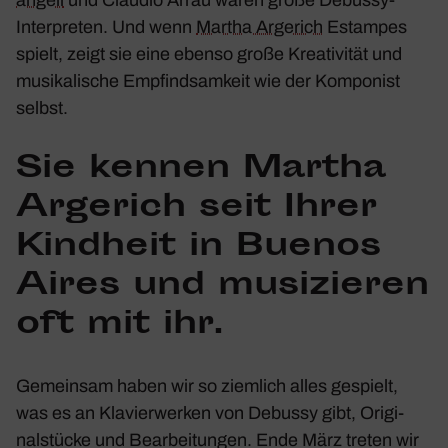
an­geli
und Claudio Arrau waren große Debussy-
Inter­preten. Und wenn
Martha Arge­rich
Estampes
spielt, zeigt sie eine ebenso große Krea­ti­vität und
musi­ka­li­sche Empfind­sam­keit wie der Kompo­nist
selbst.
Sie kennen Martha
Arge­rich seit Ihrer
Kind­heit in Buenos
Aires und musi­zieren
oft mit ihr.
Gemeinsam haben wir so ziem­lich alles gespielt,
was es an Klavier­werken von Debussy gibt, Origi­
nal­stücke und Bear­bei­tungen. Ende März treten wir