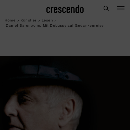
Home
>
Künstler
>
Lesen
>
Daniel Barenboim: Mit Debussy auf Gedan­ken­reise