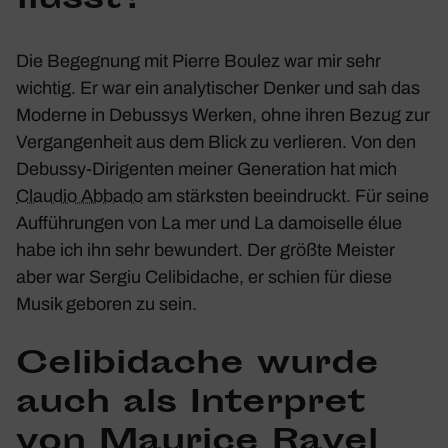
flusst?
Die Begeg­nung mit Pierre Boulez war mir sehr
wichtig. Er war ein analy­ti­scher Denker und sah das
Moderne in Debussys Werken, ohne ihren Bezug zur
Vergan­gen­heit aus dem Blick zu verlieren. Von den
Debussy-Diri­genten meiner Gene­ra­tion hat mich
Claudio Abbado
am stärksten beein­druckt. Für seine
Auffüh­rungen von
La mer
und
La damoi­selle élue
habe ich ihn sehr bewun­dert. Der größte Meister
aber war Sergiu Celi­bi­dache, er schien für diese
Musik geboren zu sein.
Celi­bi­dache wurde
auch als Inter­pret
von Maurice Ravel