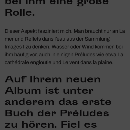
bei ihm eine große
Rolle.
Dieser Aspekt faszi­niert mich. Man braucht nur an
La
mer
und
Reflets dans l’eau
aus der Samm­lung
Images I
zu denken. Wasser oder Wind kommen bei
ihm häufig vor, auch in einigen
Préludes
wie etwa
La
cathé­drale engloutie
und
Le vent dans la plaine
.
Auf Ihrem neuen
Album ist unter
anderem das erste
Buch der
Préludes
zu hören. Fiel es