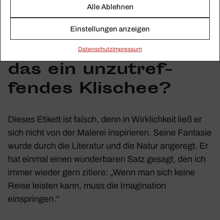
Dabei wird Debussy
Alle Ablehnen
oft als „Impres­sio­
Einstellungen anzeigen
nist“ bezeichnet. Ist
Daten­schutz
Impressum
das ein unzu­tref­
fendes Klischee?
Dieses Etikett ist falsch, denn in Wirk­lich­keit ließ er
sich nicht von der Malerei inspi­rieren. Seine Fantasie
wurde durch die Lite­ratur und die Natur ange­regt. Er
hat einmal einen wunder­baren Satz gesagt, den ich
immer wieder gern zitiere: „Wenn man sich keine
Reise leisten kann, muss die Imagi­na­tion
einspringen.“