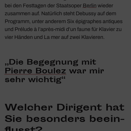
bei den Fest­tagen der Staats­oper
Berlin
wieder
zusammen auf. Natür­lich steht Debussy auf dem
Programm, unter anderem
Six épigra­phes anti­ques
und
Prélude à l’après-midi d’un faune
für Klavier zu
vier Händen und
La mer
auf zwei Klavieren.
„Die Begeg­nung mit
Pierre Boulez
war mir
sehr wichtig“
Welcher Diri­gent hat
Sie beson­ders beein­