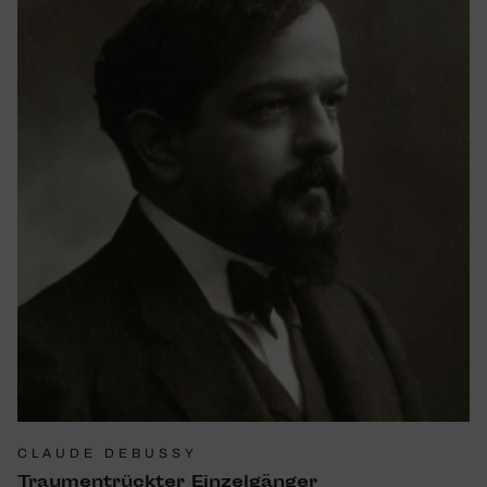
CLAUDE DEBUSSY
Traument­rückter ­Einzel­gänger