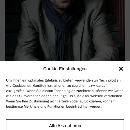
Cookie-Einstellungen
ROMEO CASTELLUCCI UND HERMANN
Um Ihnen ein optimales Erlebnis zu bieten, verwenden wir Technologien
NITSCH
wie Cookies, um Geräteinformationen zu speichern bzw. darauf
Vom Bühnen-Kitsch zur voll­kommen neuen
zuzugreifen. Wenn Sie diesen Technologien zustimmen, können wir Daten
Bühnen-Realität
wie das Surfverhalten oder eindeutige IDs auf dieser Website verarbeiten.
Wenn Sie Ihre Zustimmung nicht erteilen oder zurückziehen, können
Raum-Gedanken zu den Festspiel-Inszenierungen des
bestimmte Merkmale und Funktionen beeinträchtigt werden.
Sommers 2021
Alle Akzeptieren