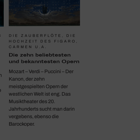
3
DIE ZAUBERFLÖTE, DIE
HOCHZEIT DES FIGARO,
CARMEN U.A.
Die zehn belieb­testen
und bekann­testen Opern
Mozart – Verdi – Puccini – Der
m
Kanon, der zehn
meistgespielten Opern der
e
westlichen Welt ist eng. Das
Musiktheater des 20.
Jahrhunderts sucht man darin
vergebens, ebenso die
Barockoper.