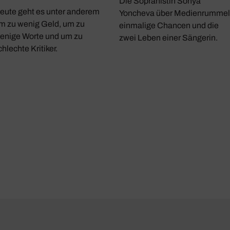
Die Sopranistin Sonya
eute geht es unter anderem
Yoncheva über Medienrummel
m zu wenig Geld, um zu
einmalige Chancen und die
enige Worte und um zu
zwei Leben einer Sängerin.
chlechte Kritiker.