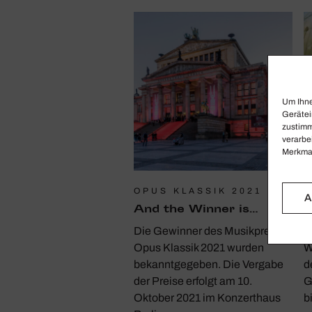
Um Ihne
Gerätei
zustimm
verarbe
Merkmal
OPUS KLASSIK 2021
S
A
And the Winner is…
F
Die Gewinner des Musikpreises
S
Opus Klassik 2021 wurden
W
bekanntgegeben. Die Vergabe
d
der Preise erfolgt am 10.
G
Oktober 2021 im Konzerthaus
b