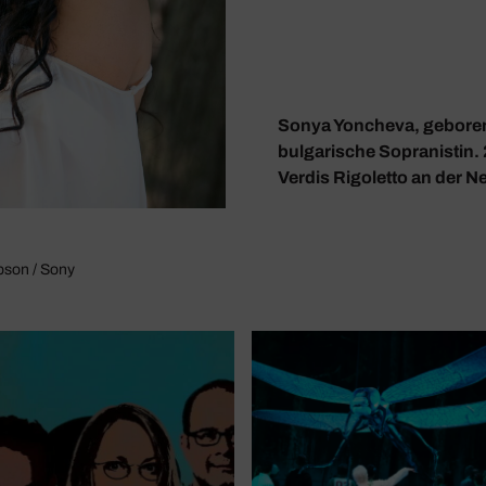
Sonya Yoncheva, geboren 
bulgarische Sopranistin. 2
Verdis Rigoletto an der N
pson / Sony