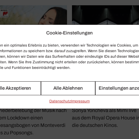
Cookie-Einstellungen
n ein optimales Erlebnis zu bieten, verwenden wir Technologien wie Cookies, um
nformationen zu speichern bzw. darauf zuzugreifen. Wenn Sie diesen Technologie
en, können wir Daten wie das Surfverhalten oder eindeutige IDs auf dieser Websi
iten. Wenn Sie Ihre Zustimmung nicht erteilen oder zurückziehen, können bestim
e und Funktionen beeinträchtigt werden.
ONYA YONCHEVA
ROYAL OPERA HOUSE
lle Akzeptieren
Alle Ablehnen
Einstellungen anz
arben­reich
O, du süßestes Mädche
Daten­schutz
Impressum
onya Yoncheva spannt zur
Puccinis „La Bohème“ mit
iederbelebung der Musik nach
Sonya Yoncheva als Mimì live
em Lockdown einen
aus dem Royal Opera House i
esangsbogen von Monteverdi
die deutschen Kinos.
is zu Popsongs.