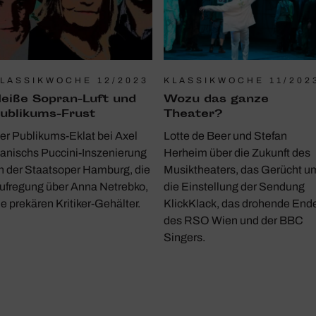
LASSIKWOCHE 12/2023
KLASSIKWOCHE 11/202
eiße Sopran-Luft und
Wozu das ganze
ubli­kums-Frust
Theater?
er Publikums-Eklat bei Axel
Lotte de Beer und Stefan
anischs Puccini-Inszenierung
Herheim über die Zukunft des
n der Staatsoper Hamburg, die
Musiktheaters, das Gerücht u
ufregung über Anna Netrebko,
die Einstellung der Sendung
ie prekären Kritiker-Gehälter.
KlickKlack, das drohende End
des RSO Wien und der BBC
Singers.