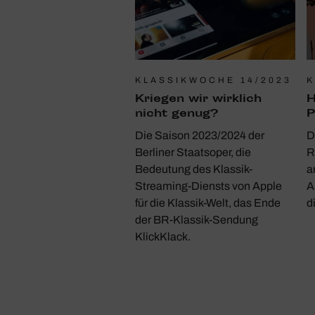
KLASSIKWOCHE 14/2023
K
Kriegen wir wirk­lich
H
nicht genug?
P
Die Saison 2023/2024 der
D
Berliner Staatsoper, die
R
Bedeutung des Klassik-
a
Streaming-Diensts von Apple
A
für die Klassik-Welt, das Ende
d
der BR-Klassik-Sendung
KlickKlack.