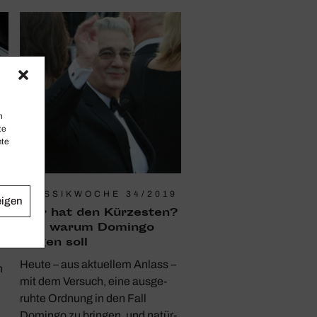
n
te
mte
KLASSIKWOCHE 34/2019
eigen
n
Wer hat den Kürzesten?
Und warum Domingo
singen soll
Heute – aus aktu­ellem Anlass –
n
mit dem Versuch, eine ausge­
ruhte Ordnung in den Fall
Domingo zu bringen, und natür­