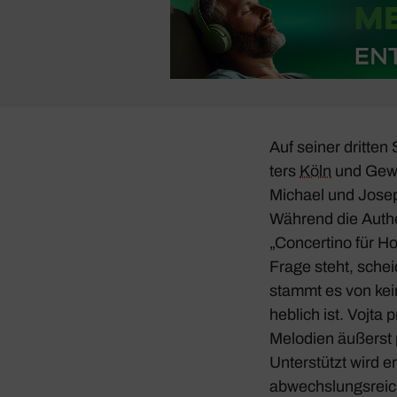
Auf seiner dritte
ters
Köln
und Gewin
Michael und Joseph
Während die Authen
„Concer­tino für 
Frage steht, schei
stammt es von kein
heb­lich ist. Vojta 
Melo­dien äußerst 
Unter­stützt wird 
abwechs­lungs­rei­