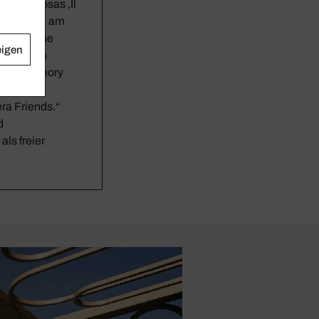
 „Cimarosas ‚Il
792–1815)“ am
rfasst eine
eigen
prachigen
ademy „Theory
a) und
ra Friends.“
d
als freier