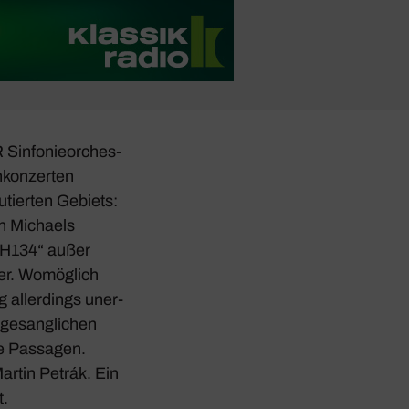
 Sinfo­nie­or­ches­
­kon­zerten
­tierten Gebiets:
on Michaels
MH134“ außer
er. Womög­lich
 aller­dings uner­
 gesang­li­chen
ste Passagen.
artin Petrák. Ein
t.