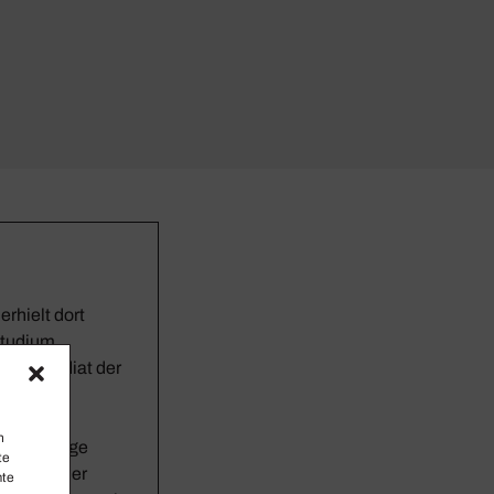
rhielt dort
hstudium
s Stipendiat der
,
 an den
n
ehrmonatige
te
rzeit ist er
mte