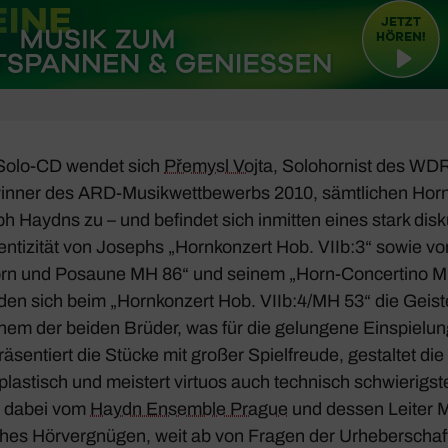
n Solo-CD wendet sich
Přemysl Vojta
, Solo­hor­nist des WDR
ner des ARD-Musik­wett­be­werbs 2010, sämt­li­chen Horn
 Haydns zu – und befindet sich inmitten eines stark disku
­ti­zität von Josephs „Horn­kon­zert Hob. VIIb:3“ sowie v
Horn und Posaune MH 86“ und seinem „Horn-Concer­tino 
den sich beim „Horn­kon­zert Hob. VIIb:4/MH 53“ die Geist
em der beiden Brüder, was für die gelun­gene Einspie­lung
präsen­tiert die Stücke mit großer Spiel­freude, gestaltet die
plas­tisch und meis­tert virtuos auch tech­nisch schwie­rig
er dabei vom
Haydn Ensemble Prague
und dessen Leiter M
ches Hörver­gnügen, weit ab von Fragen der Urhe­ber­schaf