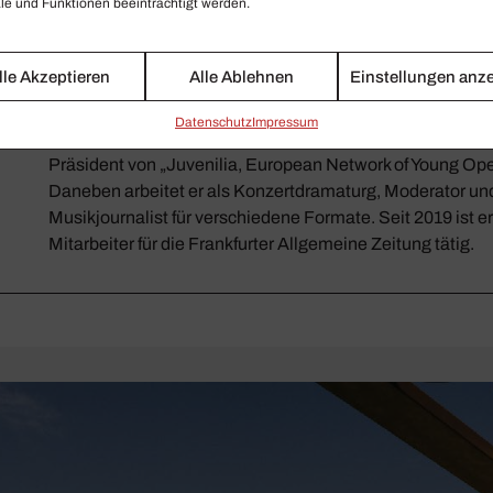
e und Funktionen beeinträchtigt werden.
wissenschaftlicher Mitarbeiter im FWF-Forschungsprojekt
matrimonio segreto‘ zwischen Italien und dem Reich (1
Institut für Musikwissenschaft der Universität Wien und ve
lle Akzeptieren
Alle Ablehnen
Einstellungen anz
Dissertation über die Rezeption dieser Oper im deutschs
Raum. Er ist zudem Mitglied in der Vienna Doctorial Ac
Daten­schutz
Impressum
and Methodology in the Humanities“ (University of Vienn
Präsident von „Juvenilia, European Network of Young Ope
Daneben arbeitet er als Konzertdramaturg, Moderator un
Musikjournalist für verschiedene Formate. Seit 2019 ist er 
Mitarbeiter für die Frankfurter Allgemeine Zeitung tätig.