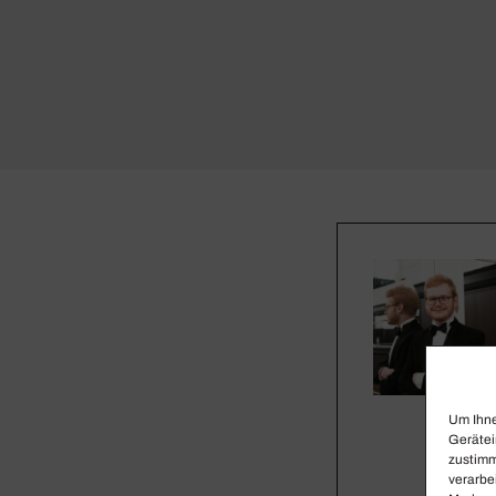
Um Ihne
Gerätei
zustimm
verarbe