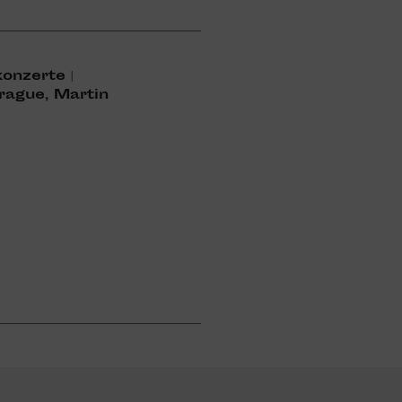
n­zerte |
rague, Martin