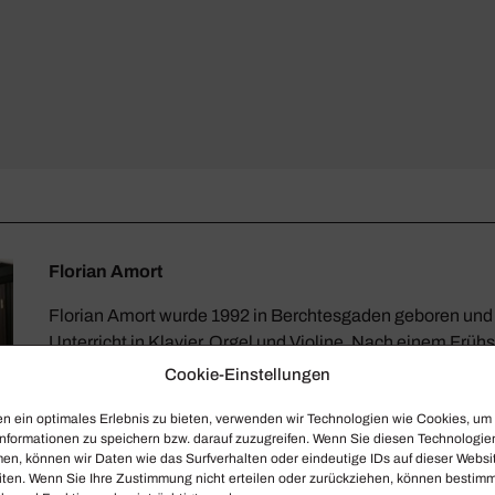
Florian Amort
Florian Amort wurde 1992 in Berchtesgaden geboren und e
Unterricht in Klavier, Orgel und Violine. Nach einem Frü
(Kirchenmusik) in Salzburg und dem Abitur studierte er al
Cookie-Einstellungen
Studienstiftung des deutschen Volkes Musikwissenschaft
n ein optimales Erlebnis zu bieten, verwenden wir Technologien wie Cookies, um
Kunstgeschichte, Geschichte und Katholische Theologie
nformationen zu speichern bzw. darauf zuzugreifen. Wenn Sie diesen Technologie
Universitäten in München, Wien und Pavia/Cremona. M
en, können wir Daten wie das Surfverhalten oder eindeutige IDs auf dieser Websi
Forschungsaufenthalte führten ihn nach Rom und Paris. Zu
iten. Wenn Sie Ihre Zustimmung nicht erteilen oder zurückziehen, können bestim