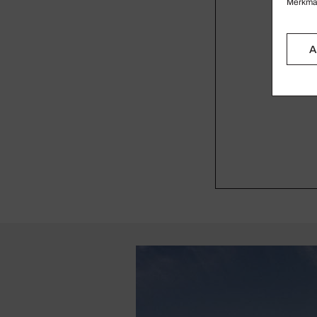
Merkmal
A