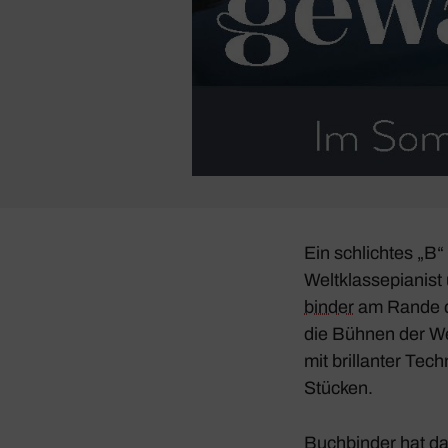
Ein schlichtes „B“
Welt­klas­se­pia­n
binder
am Rande der
die Bühnen der Wel
mit bril­lanter Te
Stücken.
Buch­binder hat d