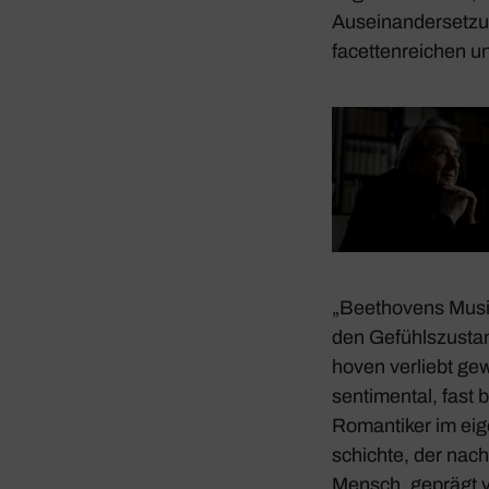
Ausein­an­der­set­z
facet­ten­rei­chen 
„Beet­ho­vens Musi
den Gefühls­zu­sta
hoven verliebt ge
senti­mental, fast 
Roman­tiker im eig
schichte, der nach 
Mensch, geprägt v