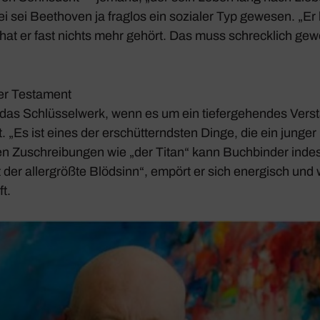
i sei Beet­hoven ja fraglos ein sozialer Typ gewesen. „Er 
hat er fast nichts mehr gehört. Das muss schreck­lich gew
ter Testa­ment
r das Schlüs­sel­werk, wenn es um ein tiefer­ge­hendes Ver
. „Es ist eines der erschüt­terndsten Dinge, die ein jung
n Zuschrei­bungen wie „der Titan“ kann Buch­binder indes
der aller­größte Blöd­sinn“, empört er sich ener­gisch und 
t.