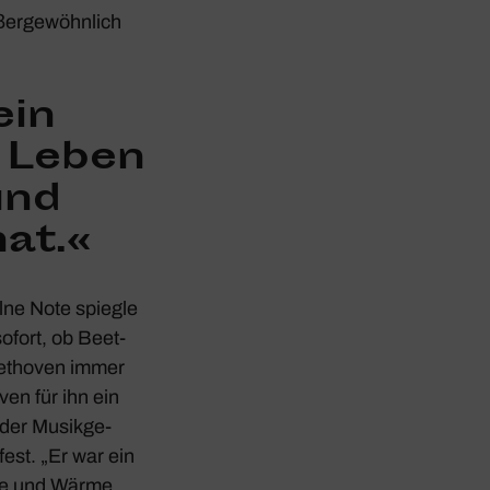
er­ge­wöhn­lich
ein
 Leben
und
at.«
elne Note spiegle
sofort, ob Beet­
eet­hoven immer
ven für ihn ein
n der Musik­ge­
fest. „Er war ein
ebe und Wärme