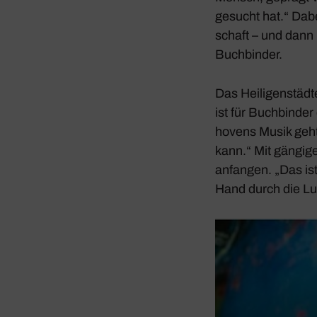
gesucht hat.“ Dabe
schaft – und dann 
Buch­binder.
Das
Heili­gen­städ
ist für Buch­binde
ho­vens Musik geht
kann.“ Mit gängige
anfangen. „Das ist 
Hand durch die Luf