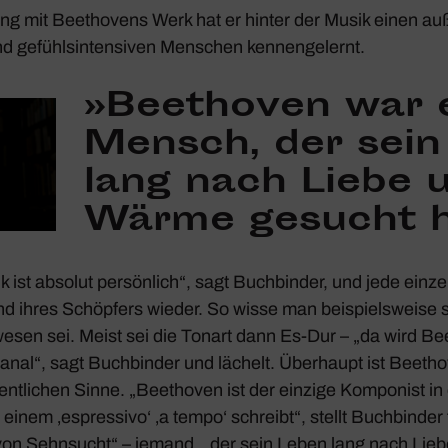
ung mit Beet­ho­vens Werk hat er hinter der Musik einen auß
und gefühls­in­ten­siven Menschen kennen­ge­lernt.
»Beet­hoven war 
Mensch, der sein
lang nach Liebe 
Wärme gesucht h
k ist absolut persön­lich“, sagt Buch­binder, und jede einz
nd ihres Schöp­fers wieder. So wisse man beispiels­weise 
wesen sei. Meist sei die Tonart dann Es-Dur – „da wird B
banal“, sagt Buch­binder und lächelt. Über­haupt ist Beet­ho
ent­li­chen Sinne. „Beet­hoven ist der einzige Kompo­nist i
einem ‚espres­sivo‘ ‚a tempo‘ schreibt“, stellt Buch­binder 
on Sehn­sucht“ – jemand, „der sein Leben lang nach Li