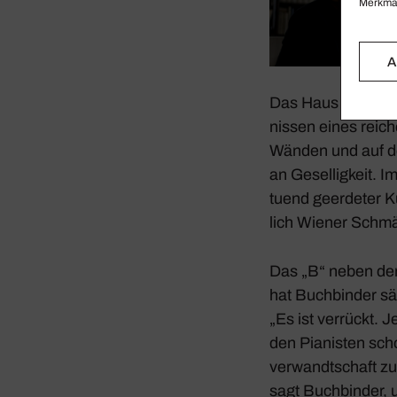
Merkmal
A
Das Haus von Rudol
nissen eines reich
Wänden und auf de
an Gesel­lig­keit.
tuend geer­deter K
lich Wiener Schm
Das „B“ neben der 
hat Buch­binder sä
„Es ist verrückt. 
den Pianisten sch
ver­wandt­schaft z
sagt Buch­binder, 