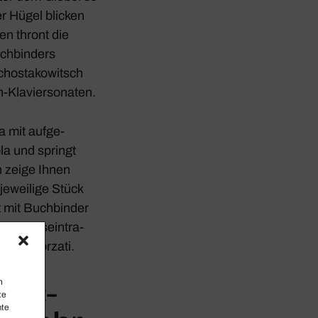
er Hügel blicken
n thront die
ch­bin­ders
ost­a­ko­witsch
n-Klavier­so­naten.
a mit aufge­
la und springt
h zeige Ihnen
 jewei­lige Stück
 mit Buch­binder
 Verlags­ein­tra­
 für Sforzati.
n
eet­
te
mte