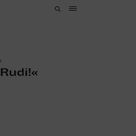
R
 Rudi!«