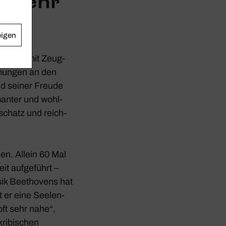
h sehr
eigen
 gefüllt mit Zeug­
dmungen an den
nd seiner Freude
­manter und wohl­
­schatz und reich­
en. Allein 60 Mal
eit aufge­führt –
ik Beet­ho­vens hat
t er eine Seelen­
oft sehr nahe“,
i­bi­schen