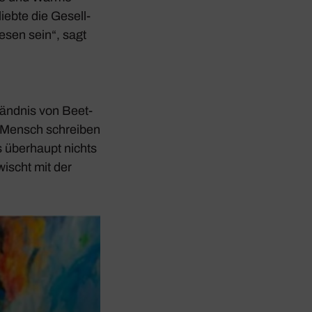
liebte die Gesell­
esen sein“, sagt
ständnis von Beet­
er Mensch schreiben
 über­haupt nichts
wischt mit der