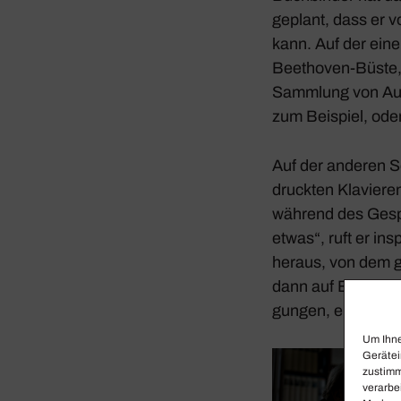
geplant, dass er v
kann. Auf der ein
Beet­hoven-Büste, d
Samm­lung von Aut
zum Beispiel, oder 
Auf der anderen S
druckten Klavieren
während des Gesprä
etwas“, ruft er insp
heraus, von dem g
dann auf Erkun­dung
gungen, entdeckt d
Um Ihne
Gerätei
zustimm
verarbe