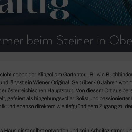
 steht neben der Klingel am Gartentor. „B“ wie Buch­binder
ist und längst ein Wiener Original. Seit über 40 Jahren wohn
 öster­rei­chi­schen Haupt­stadt. Von diesem Ort aus bere
t, gefeiert als hinge­bungs­voller Solist und passio­niert
chnik und ebenso direktem wie tief­grün­digem Zugang zu den
as Haus einst selbst entworfen und sein Arbeits­zimmer u