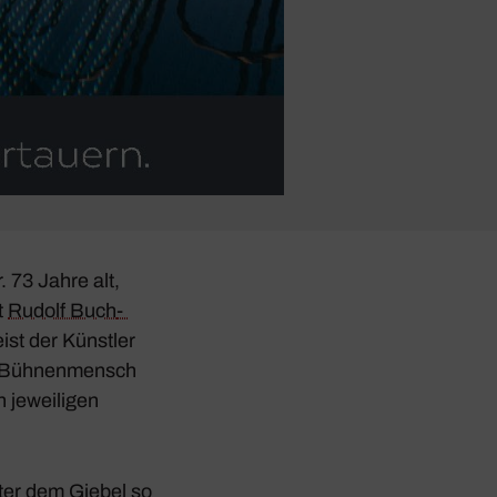
. 73 Jahre alt,
t
Rudolf Buch­
ist der Künstler
er Bühnen­mensch
 jewei­ligen
nter dem Giebel so