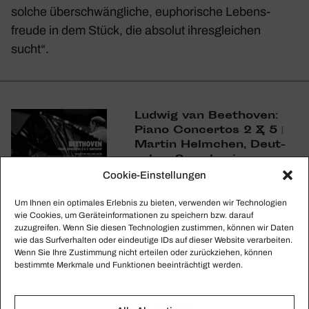
solche über­schwäng­liche, eupho­ri­sche Lebens­
freude in dem Stück, die absolut ihres­glei­chen
sucht“.
Ludwig van Beet­hoven:
Piano Concertos 2 & 5 |
Martin Helm­chen, Deut­
sches Symphonie-
Orchester Berlin, Andrew
Cookie-Einstellungen
Manze (Alpha)
Um Ihnen ein optimales Erlebnis zu bieten, verwenden wir Technologien
wie Cookies, um Geräteinformationen zu speichern bzw. darauf
zuzugreifen. Wenn Sie diesen Technologien zustimmen, können wir Daten
Jetzt bestellen
wie das Surfverhalten oder eindeutige IDs auf dieser Website verarbeiten.
Wenn Sie Ihre Zustimmung nicht erteilen oder zurückziehen, können
Jetzt anhören
bestimmte Merkmale und Funktionen beeinträchtigt werden.
Exklusiv für Abonnenten!