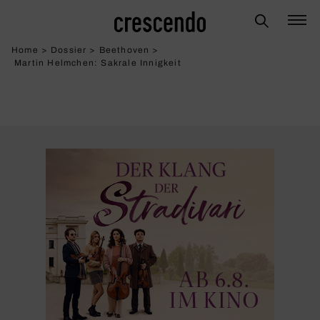
Home
>
Dossier
>
Beethoven
>
Martin Helmchen: Sakrale Innig­keit