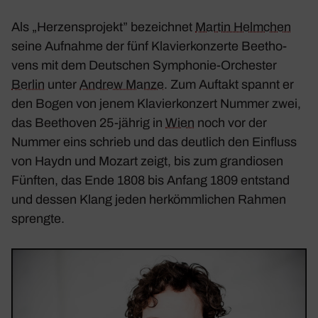
Als „Herzens­pro­jekt” bezeichnet
Martin Helm­chen
seine Aufnahme der fünf
Klavier­kon­zerte
Beet­ho­
vens mit dem Deut­schen Symphonie-Orchester
Berlin
unter
Andrew Manze
. Zum Auftakt spannt er
den Bogen von jenem
Klavier­kon­zert Nummer zwei
,
das Beet­hoven 25-jährig in
Wien
noch vor der
Nummer eins
schrieb und das deut­lich den Einfluss
von Haydn und Mozart zeigt, bis zum gran­diosen
Fünften
, das Ende 1808 bis Anfang 1809 entstand
und dessen Klang jeden herkömm­li­chen Rahmen
sprengte.