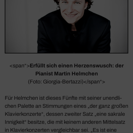
<span“>
Erfüllt sich einen Herzens­wusch: der
Pianist Martin Helm­chen
(Foto: Giorgia-Bertazzi)</span“>
Für Helm­chen ist dieses
Fünfte
mit seiner unend­li­
chen Palette an Stim­mungen eines „der ganz großen
Klavier­kon­zerte“, dessen zweiter Satz „eine sakrale
Innig­keit“ besitze, die mit keinem anderen Mittel­satz
in Klavier­kon­zerten vergleichbar sei. „Es ist eine