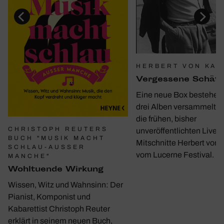
HERBERT VON KAR
Verges­sene Schät
Eine neue Box bestehen
drei Alben versammelt e
die frühen, bisher
CHRISTOPH REUTERS
unveröffentlichten Live-
BUCH "MUSIK MACHT
Mitschnitte Herbert von 
SCHLAU-AUSSER M
vom Lucerne Festival.
ANCHE"
Wohl­tu­ende Wirkung
Wissen, Witz und Wahnsinn: Der
Pianist, Komponist und
Kabarettist Christoph Reuter
erklärt in seinem neuen Buch,