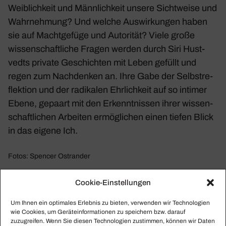
Weib­lich­keit und Männ­lich­keit unsere Sicht­weise und
Wahr­neh­mung? Und welche Auswir­kungen haben
sie auf Macht­ge­füge und Auto­rität? Viele große
wissen­schaft­liche Fragen werden durch Siri Hust­
vedts private Geschichten mit Leben gefüllt und
regen zum Nach­denken an. Ihre Gabe der Selbst­re­
flek­tion und der radi­kalen Ehrlich­keit auf so intimer
Ebene, gepaart mit den Erkennt­nissen ihrer wissen­
schaft­li­chen Arbeiten ermög­li­chen einen tiefen Blick
in das eigene Ich.
Fotos: Spencer Ostrander
Cookie-Einstellungen
Um Ihnen ein optimales Erlebnis zu bieten, verwenden wir Technologien
wie Cookies, um Geräteinformationen zu speichern bzw. darauf
zuzugreifen. Wenn Sie diesen Technologien zustimmen, können wir Daten