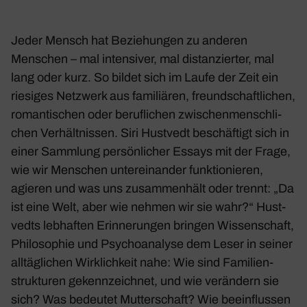
Jeder Mensch hat Bezie­hungen zu anderen
Menschen – mal inten­siver, mal distan­zierter, mal
lang oder kurz. So bildet sich im Laufe der Zeit ein
riesiges Netz­werk aus fami­liären, freund­schaft­li­chen,
roman­ti­schen oder beruf­li­chen zwischen­mensch­li­
chen Verhält­nissen. Siri Hust­vedt beschäf­tigt sich in
einer Samm­lung persön­li­cher Essays mit der Frage,
wie wir Menschen unter­ein­ander funk­tio­nieren,
agieren und was uns zusam­men­hält oder trennt: „Da
ist eine Welt, aber wie nehmen wir sie wahr?“ Hust­
vedts lebhaften Erin­ne­rungen bringen Wissen­schaft,
Philo­so­phie und Psycho­ana­lyse dem Leser in seiner
alltäg­li­chen Wirk­lich­keit nahe: Wie sind Fami­li­en­
struk­turen gekenn­zeichnet, und wie verän­dern sie
sich? Was bedeutet Mutter­schaft? Wie beein­flussen