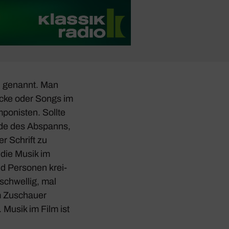
n genannt. Man
tücke oder Songs im
po­nisten. Sollte
Ende des Abspanns,
r Schrift zu
„die Musik im
nd Personen krei­
­schwellig, mal
em Zuschauer
 Musik im Film ist