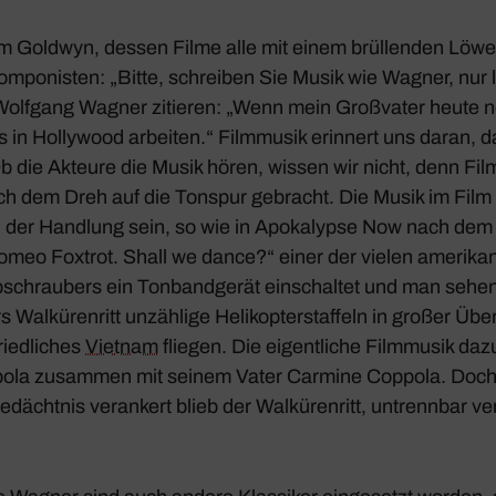
Sam Goldwyn, dessen Filme alle mit einem brül­lenden Löw
kom­po­nisten: „Bitte, schreiben Sie Musik wie Wagner, nur 
Wolf­gang Wagner zitieren: „Wenn mein Groß­vater heute 
s in Holly­wood arbeiten.“ Film­musik erin­nert uns daran, d
 die Akteure die Musik hören, wissen wir nicht, denn Film­
ach dem Dreh auf die Tonspur gebracht. Die Musik im Film
l der Hand­lung sein, so wie in
Apoka­lypse Now
nach dem z
Romeo Foxtrot. Shall we dance?“ einer der vielen ameri­ka­
schrau­bers ein Tonband­gerät einschaltet und man sehen
rs
Walkü­ren­ritt
unzäh­lige Heli­ko­pter­staf­feln in großer 
ied­li­ches
Vietnam
fliegen. Die eigent­liche Film­musik da
ola zusammen mit seinem Vater Carmine Coppola. Doch w
dächtnis veran­kert blieb der
Walkü­ren­ritt
, untrennbar ve