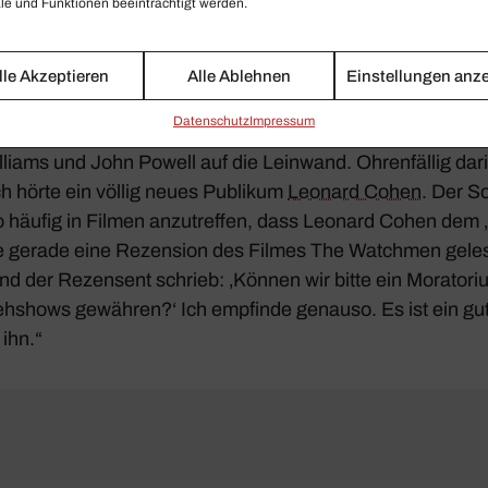
e und Funktionen beeinträchtigt werden.
ichnet der Rapper RZA vom Wu-Tang Clan für den Sound­t
i­nent aber ist in diesem Film
Don’t let me be misun­ders­to
n aus dem Jahre 1977 von Santa Esme­ralda.
lle Akzeptieren
Alle Ablehnen
Einstellungen anz
Daten­schutz
Impressum
 aus den Dream­Work-Produk­ti­ons­stätten
Shrek
mit der 
iams und John Powell auf die Lein­wand. Ohren­fällig dar
lich hörte ein völlig neues Publikum
Leonard Cohen
. Der S
so häufig in Filmen anzu­treffen, dass Leonard Cohen dem 
e gerade eine Rezen­sion des Filmes
The Watchmen
geles
 der Rezen­sent schrieb: ‚Können wir bitte ein Mora­to­ri
eh­shows gewähren?‘ Ich empfinde genauso. Es ist ein gu
 ihn.“