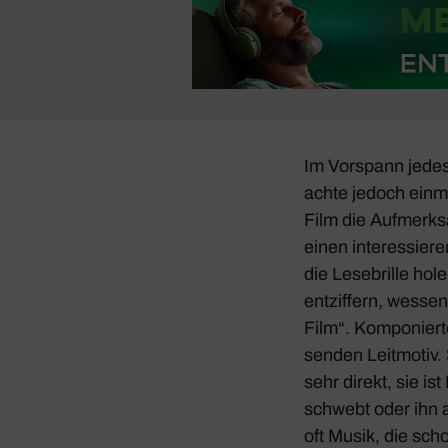
Im Vorspann jedes
achte jedoch einma
Film die Aufmerk­s
einen inter­es­sie
die Lese­brille ho
entzif­fern, wesse
Film“. Kompo­nier
senden Leit­motiv.
sehr direkt, sie i
schwebt oder ihn a
oft Musik, die sch