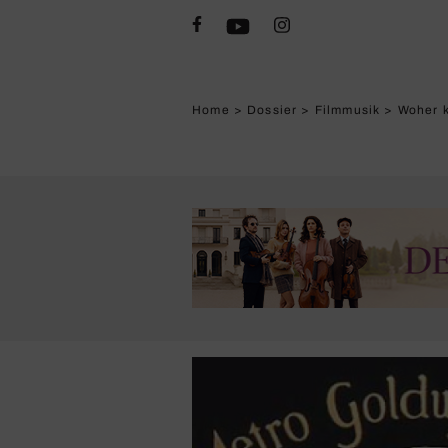
Home
>
Dossier
>
Filmmusik
>
Woher k