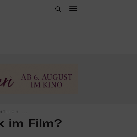
TLICH ...
k im Film?