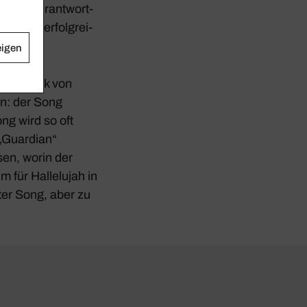
rack verant­wort­
od
in der erfolg­rei­
eigen
Film­musik von
in: der Song
ong wird so oft
„Guar­dian“
en, worin der
um für
Halle­lujah
in
ter Song, aber zu