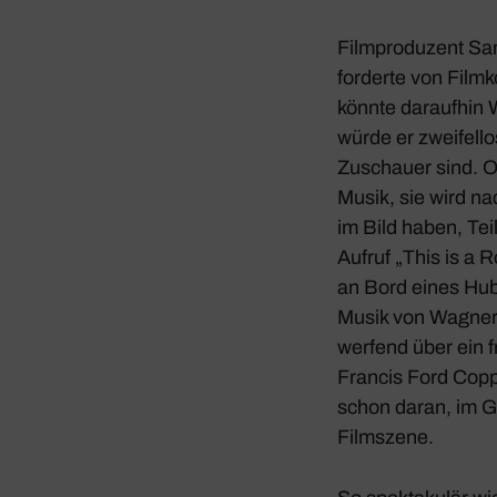
Film­pro­du­zent 
forderte von Film­
könnte daraufhin 
würde er zwei­fello
Zuschauer sind. Ob
Musik, sie wird n
im Bild haben, Tei
Aufruf „This is a 
an Bord eines Hub
Musik von Wagne
werfend über ein fr
Francis Ford Copp
schon daran, im Ge
Film­szene.