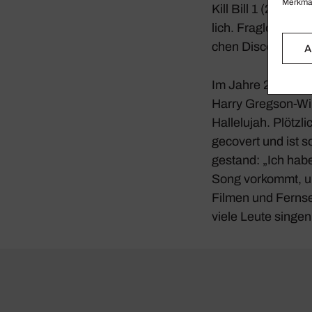
Merkmal
Kill Bill 1
(2003) ze
lich. Fraglos prom
chen Disco-Versio
A
Im Jahre 2001 kam
Harry Gregson-Will
Halle­lujah
. Plötz­
geco­vert und ist 
gestand: „Ich hab
Song vorkommt, und
Filmen und Fern­s
viele Leute singen