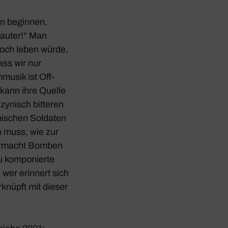
en beginnen,
lauter!“ Man
noch leben würde,
ass wir nur
musik ist Off-
 kann ihre Quelle
ynisch bitteren
ni­schen Soldaten
 muss, wie zur
Über­macht Bomben
zu kompo­nierte
er erin­nert sich
rknüpft mit dieser