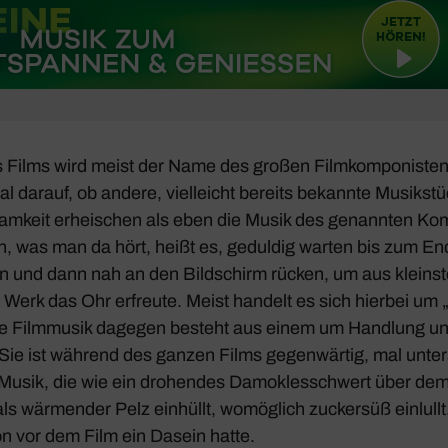
 Films wird meist der Name des großen Film­kom­po­niste
l darauf, ob andere, viel­leicht bereits bekannte Musik­s
am­keit erhei­schen als eben die Musik des genannten Kom
ren, was man da hört, heißt es, geduldig warten bis zum 
len und dann nah an den Bild­schirm rücken, um aus kleinste
n Werk das Ohr erfreute. Meist handelt es sich hierbei um 
te Film­musik dagegen besteht aus einem um Hand­lung u
 Sie ist während des ganzen Films gegen­wärtig, mal unter
st Musik, die wie ein drohendes Damo­kles­schwert über d
ls wärmender Pelz einhüllt, womög­lich zuckersüß einlullt.
on vor dem Film ein Dasein hatte.