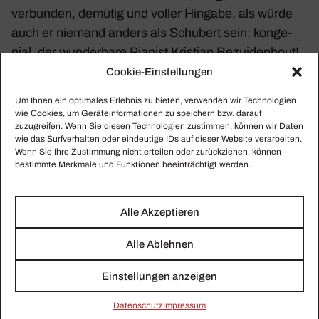
verbunden, demütig und voller Hingabe, als würde
auch er niemand anders als Schu­bert sein: konge­
nial, der wunder­bare Pianist Kris­tian Bezu­iden­hout!
Cookie-Einstellungen
Fotos: Monika Rittershaus / Theater Basel
Um Ihnen ein optimales Erlebnis zu bieten, verwenden wir Technologien
wie Cookies, um Geräteinformationen zu speichern bzw. darauf
zuzugreifen. Wenn Sie diesen Technologien zustimmen, können wir Daten
wie das Surfverhalten oder eindeutige IDs auf dieser Website verarbeiten.
Eine Winter­reise. Based
Wenn Sie Ihre Zustimmung nicht erteilen oder zurückziehen, können
bestimmte Merkmale und Funktionen beeinträchtigt werden.
on Music and Songs by
Franz Schu­bert | Anne
Sofie von Otter, Nicolas
Fran­ciscus, Kris­tian Alm,
Alle Akzeptieren
Matilda Gustafsson, Kris­
tian Bezu­iden­hout,
Alle Ablehnen
Claudio Rado, Giulia
Tornarolla, Chris­toph Loy
Einstellungen anzeigen
(DVD und Blu-ray Disc,
Naxos)
Daten­schutz
Impressum