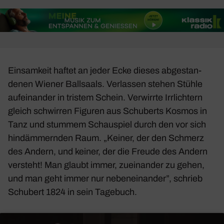
Einsam­keit haftet an jeder Ecke dieses abge­stan­
denen Wiener Ball­saals. Verlassen stehen Stühle
aufein­ander in tristem Schein. Verwirrte Irrlich­tern
gleich schwirren Figuren aus Schu­berts Kosmos in
Tanz und stummem Schau­spiel durch den vor sich
hindäm­mernden Raum. „Keiner, der den Schmerz
des Andern, und keiner, der die Freude des Andern
versteht! Man glaubt immer, zuein­ander zu gehen,
und man geht immer nur neben­ein­ander”, schrieb
Schu­bert 1824 in sein Tage­buch.