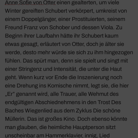
Anne Sofie von Otter
einen geal­terten, um viele
Winter gereiften Schu­bert verkör­pert, umkreist von
einem Doppel­gänger, einer Prosti­tu­ierten, seinem
Freund Franz von Schober und dessen Viola. Zu
Beginn ihrer Lauf­bahn hätte ihr Schu­bert kaum
etwas gesagt, erläu­tert von Otter, doch je älter sie
werde, desto mehr würde sie sich zu ihm hinge­zogen
fühlen. Das spürt man, denn sie spielt und singt mit
einer Strin­genz und Inten­sität, die unter die Haut
geht. Wenn kurz vor Ende die Insze­nie­rung noch
eine Drehung ins Komi­sche nimmt, legt sie, die hier
„Er” genannt wird, alle Trauer, alle Wehmut des
endgül­tigen Abschied­neh­mens in den Trost
Des
Baches Wiegen­lied
aus dem Zyklus
Die schöne
Müllerin
. Das ist großes Kino. Doch ebenso könnte
man glauben, die heim­liche Haupt­person sitzt
unscheinbar am Hammer­kla­vier, innig, Lied