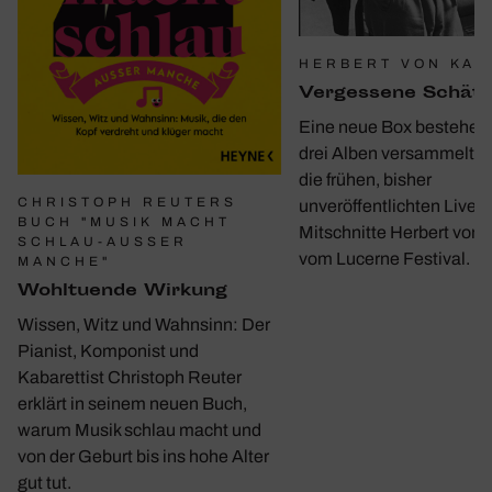
HERBERT VON KAR
Verges­sene Schät
Eine neue Box bestehen
drei Alben versammelt e
die frühen, bisher
CHRISTOPH REUTERS
unveröffentlichten Live-
BUCH "MUSIK MACHT
Mitschnitte Herbert von 
SCHLAU-AUSSER M
vom Lucerne Festival.
ANCHE"
Wohl­tu­ende Wirkung
Wissen, Witz und Wahnsinn: Der
Pianist, Komponist und
Kabarettist Christoph Reuter
erklärt in seinem neuen Buch,
warum Musik schlau macht und
von der Geburt bis ins hohe Alter
gut tut.