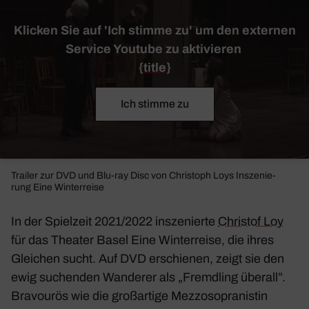
Klicken Sie auf 'Ich stimme zu' um den externen
Service Youtube zu aktivieren
{title}
Ich stimme zu
Trailer zur DVD und Blu-ray Disc von Chris­toph Loys Insze­nie­
rung
Eine Winter­reise
In der Spiel­zeit 2021/2022 insze­nierte
Christof Loy
für das Theater Basel
Eine Winter­reise
, die ihres
Glei­chen sucht. Auf DVD erschienen, zeigt sie den
ewig suchenden Wanderer als „Fremd­ling überall”.
Bravourös wie die groß­ar­tige Mezzo­so­pra­nistin