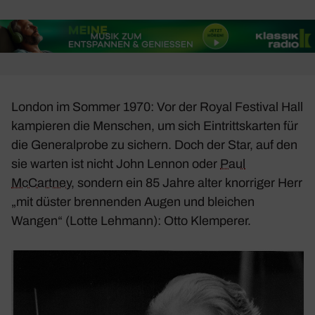
London im Sommer 1970: Vor der Royal Festival Hall
kampieren die Menschen, um sich Eintritts­karten für
die Gene­ral­probe zu sichern. Doch der Star, auf den
sie warten ist nicht John Lennon oder
Paul
McCartney
, sondern ein 85 Jahre alter knor­riger Herr
„mit düster bren­nenden Augen und blei­chen
Wangen“ (Lotte Lehmann): Otto Klem­perer.