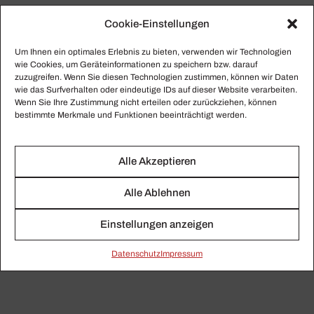
Cookie-Einstellungen
Ludwig van Beet­hoven:
Sympho­nies 1–9 | Otto
Um Ihnen ein optimales Erlebnis zu bieten, verwenden wir Technologien
Klem­perer (Zwei­tau­send­
wie Cookies, um Geräteinformationen zu speichern bzw. darauf
eins)
zuzugreifen. Wenn Sie diesen Technologien zustimmen, können wir Daten
wie das Surfverhalten oder eindeutige IDs auf dieser Website verarbeiten.
Wenn Sie Ihre Zustimmung nicht erteilen oder zurückziehen, können
bestimmte Merkmale und Funktionen beeinträchtigt werden.
Jetzt bestellen
Alle Akzeptieren
Alle Ablehnen
Einstellungen anzeigen
Daten­schutz
Impressum