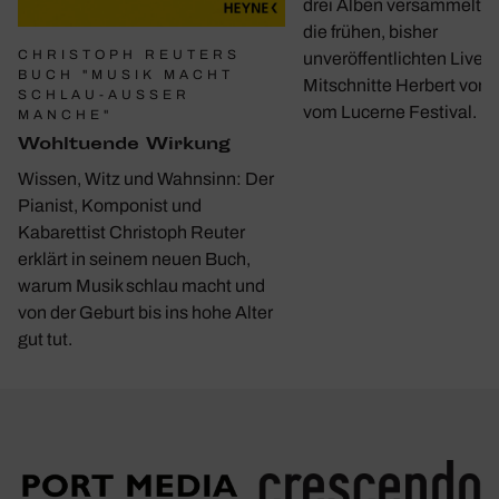
drei Alben versammelt e
die frühen, bisher
CHRISTOPH REUTERS
unveröffentlichten Live-
BUCH "MUSIK MACHT
Mitschnitte Herbert von 
SCHLAU-AUSSER M
vom Lucerne Festival.
ANCHE"
Wohl­tu­ende Wirkung
Wissen, Witz und Wahnsinn: Der
Pianist, Komponist und
Kabarettist Christoph Reuter
erklärt in seinem neuen Buch,
warum Musik schlau macht und
von der Geburt bis ins hohe Alter
gut tut.