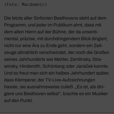
(Foto: Macdomnic)
Die letzte aller Sinfo­nien Beet­ho­vens steht auf dem
Programm, und jeder im Publikum ahnt, dass mit
dem alten Herrn auf der Bühne, der da unsen­ti­
mental, präzise, mit durch­drin­gendem Blick diri­giert,
nicht nur eine Ära zu Ende geht, sondern ein Zeit­
zeuge allmäh­lich verschwindet, der noch die Großen
seines Jahr­hun­derts wie Mahler, Zemlinsky, Stra­
winsky, Hinde­mith, Schön­berg oder Janáček kannte.
Und so freut man sich ein halbes Jahr­hun­dert später,
dass Klem­perer, der TV-Live-Aufzeich­nungen
hasste, sie ausnahms­weise zuließ. „Es ist, als diri­
giere uns Beet­hoven selbst“, brachte es ein Musiker
auf den Punkt.