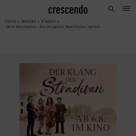
Home
>
Medien
>
Klassik
>
Otto Klemperer: Als diri­giere Beet­hoven selbst…