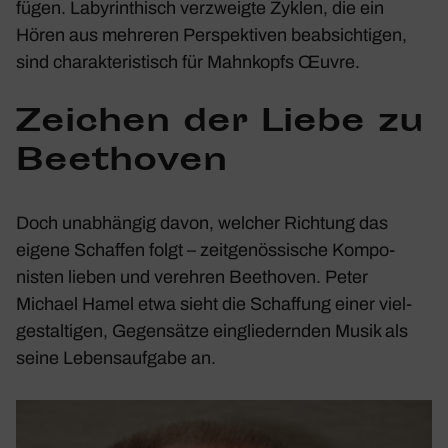
fügen. Laby­rin­thisch verzweigte Zyklen, die ein
Hören aus mehreren Perspek­tiven beab­sich­tigen,
sind charak­te­ris­tisch für Mahn­kopfs Œuvre.
Zeichen der Liebe zu
Beet­hoven
Doch unab­hängig davon, welcher Rich­tung das
eigene Schaffen folgt – zeit­ge­nös­si­sche Kompo­
nisten lieben und verehren Beet­hoven. Peter
Michael Hamel etwa sieht die Schaf­fung einer viel­
ge­stal­tigen, Gegen­sätze einglie­dernden Musik als
seine Lebens­auf­gabe an.