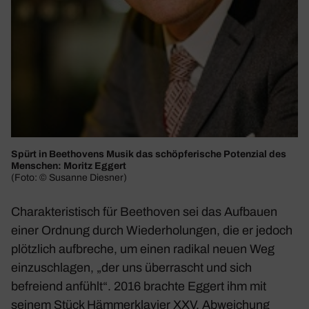
Spürt in Beet­ho­vens Musik das schöp­fe­ri­sche Poten­zial des
Menschen: Moritz Eggert
(Foto: © Susanne Diesner)
Charak­te­ris­tisch für Beet­hoven sei das Aufbauen
einer Ordnung durch Wieder­ho­lungen, die er jedoch
plötz­lich aufbreche, um einen radikal neuen Weg
einzu­schlagen, „der uns über­rascht und sich
befreiend anfühlt“. 2016 brachte Eggert ihm mit
seinem Stück
Hämmer­kla­vier XXV. Abwei­chung