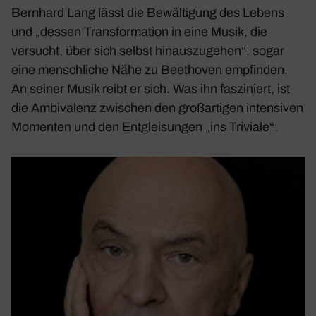
Bern­hard Lang lässt die Bewäl­ti­gung des Lebens
und „dessen Trans­for­ma­tion in eine Musik, die
versucht, über sich selbst hinaus­zu­gehen“, sogar
eine mensch­liche Nähe zu Beet­hoven empfinden.
An seiner Musik reibt er sich. Was ihn faszi­niert, ist
die Ambi­va­lenz zwischen den groß­ar­tigen inten­siven
Momenten und den Entglei­sungen „ins Triviale“.