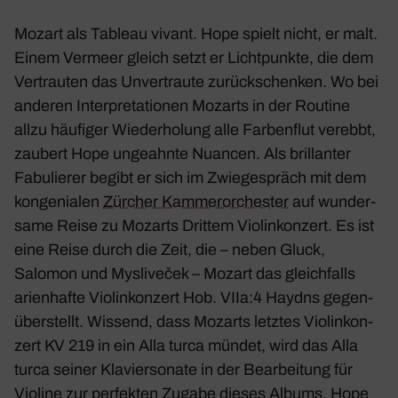
Mozart als Tableau vivant. Hope spielt nicht, er malt.
Einem Vermeer gleich setzt er Licht­punkte, die dem
Vertrauten das Unver­traute zurück­schenken. Wo bei
anderen Inter­pre­ta­tionen Mozarts in der Routine
allzu häufiger Wieder­ho­lung alle Farben­flut verebbt,
zaubert Hope unge­ahnte Nuancen. Als bril­lanter
Fabu­lierer begibt er sich im Zwie­ge­spräch mit dem
konge­nialen
Zürcher Kammer­or­chester
auf wunder­
same Reise zu Mozarts
Drittem Violin­kon­zert
. Es ist
eine Reise durch die Zeit, die – neben Gluck,
Salomon und Mysli­veček – Mozart das gleich­falls
arien­hafte
Violin­kon­zert Hob. VIIa:4
Haydns gegen­
über­stellt. Wissend, dass Mozarts letztes
Violin­kon­
zert KV 219
in ein Alla turca mündet, wird das Alla
turca seiner Klavier­so­nate in der Bear­bei­tung für
Violine zur perfekten Zugabe dieses Albums. Hope