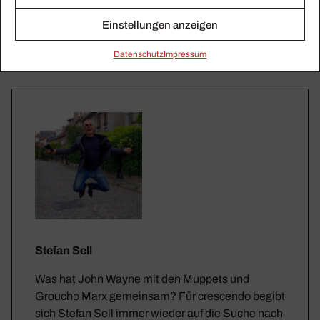
Einstellungen anzeigen
Daten­schutz
Impressum
Stefan Sell
Was hat John Wayne mit den Muppets und
Groucho Marx gemeinsam? Für crescendo begibt
sich Stefan Sell immer wieder auf die Suche nach