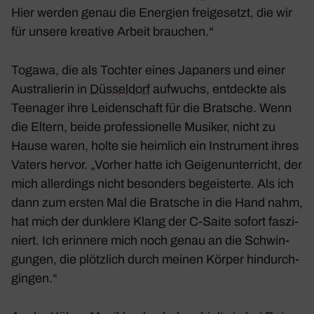
Hier werden genau die Ener­gien frei­ge­setzt, die wir
für unsere krea­tive Arbeit brau­chen.“
Togawa, die als Tochter eines Japa­ners und einer
Austra­lierin in
Düssel­dorf
aufwuchs, entdeckte als
Teen­ager ihre Leiden­schaft für die Brat­sche. Wenn
die Eltern, beide profes­sio­nelle Musiker, nicht zu
Hause waren, holte sie heim­lich ein Instru­ment ihres
Vaters hervor. „Vorher hatte ich Geigen­un­ter­richt, der
mich aller­dings nicht beson­ders begeis­terte. Als ich
dann zum ersten Mal die Brat­sche in die Hand nahm,
hat mich der dunk­lere Klang der C‑Saite sofort faszi­
niert. Ich erin­nere mich noch genau an die Schwin­
gungen, die plötz­lich durch meinen Körper hindurch­
gingen.“