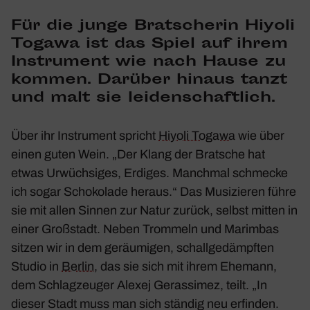
Für die junge Brat­scherin
Hiyoli
Togawa
ist das Spiel auf ihrem
Instru­ment wie nach Hause zu
kommen. Darüber hinaus tanzt
und malt sie leiden­schaft­lich.
Über ihr Instru­ment spricht
Hiyoli Togawa
wie über
einen guten Wein. „Der Klang der Brat­sche hat
etwas Urwüch­siges, Erdiges. Manchmal schmecke
ich sogar Scho­ko­lade heraus.“ Das Musi­zieren führe
sie mit allen Sinnen zur Natur zurück, selbst mitten in
einer Groß­stadt. Neben Trom­meln und Marimbas
sitzen wir in dem geräu­migen, schall­ge­dämpften
Studio in
Berlin
, das sie sich mit ihrem Ehemann,
dem Schlag­zeuger Alexej Geras­simez, teilt. „In
dieser Stadt muss man sich ständig neu erfinden.