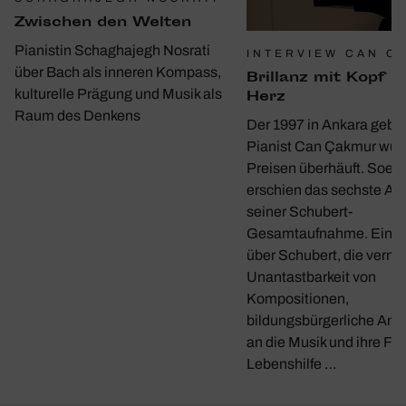
Zwischen den Welten
Pianistin Schaghajegh Nosrati
INTERVIEW CAN C
über Bach als inneren Kompass,
Bril­lanz mit Kopf u
kulturelle Prägung und Musik als
Herz
Raum des Denkens
Der 1997 in Ankara gebo
Pianist Can Çakmur wur
Preisen überhäuft. Soeb
erschien das sechste A
seiner Schubert-
Gesamtaufnahme. Ein G
über Schubert, die verme
Unantastbarkeit von
Kompositionen,
bildungsbürgerliche Ans
an die Musik und ihre Fun
Lebenshilfe …