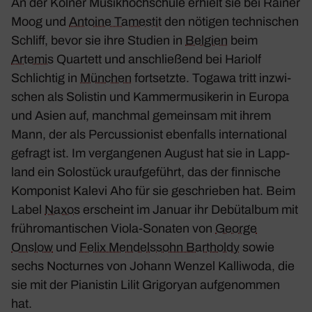
An der Kölner Musik­hoch­schule erhielt sie bei Rainer
Moog und
Antoine Tamestit
den nötigen tech­ni­schen
Schliff, bevor sie ihre Studien in
Belgien
beim
Artemis
Quar­tett und anschlie­ßend bei Hariolf
Schlichtig in
München
fort­setzte. Togawa tritt inzwi­
schen als Solistin und Kammer­mu­si­kerin in Europa
und Asien auf, manchmal gemeinsam mit ihrem
Mann, der als Percus­sio­nist eben­falls inter­na­tional
gefragt ist. Im vergan­genen August hat sie in Lapp­
land ein Solo­stück urauf­ge­führt, das der finni­sche
Kompo­nist Kalevi Aho für sie geschrieben hat. Beim
Label
Naxos
erscheint im Januar ihr Debüt­album mit
früh­ro­man­ti­schen Viola-Sonaten von
George
Onslow
und
Felix Mendels­sohn Bartholdy
sowie
sechs Nocturnes von Johann Wenzel Kalli­woda, die
sie mit der Pianistin Lilit Grigoryan aufge­nommen
hat.