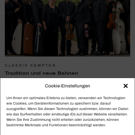
CLASSIX KEMPTEN
Tradi­tion und neue Bahnen
CLASSIX Kempten lädt unter dem Motto „Tradition und
Cookie-Einstellungen
neue Bahnen“ vom 18. bis 26. September 2021 für eine
Woche zu Kammermusik ins Allgäu.
Um Ihnen ein optimales Erlebnis zu bieten, verwenden wir Technologien
wie Cookies, um Geräteinformationen zu speichern bzw. darauf
zuzugreifen. Wenn Sie diesen Technologien zustimmen, können wir Daten
wie das Surfverhalten oder eindeutige IDs auf dieser Website verarbeiten.
Wenn Sie Ihre Zustimmung nicht erteilen oder zurückziehen, können
bestimmte Merkmale und Funktionen beeinträchtigt werden.