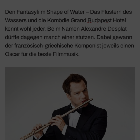
Den Fanta­sy­film
Shape of Water – Das Flüs­tern des
Wassers
und die Komödie
Grand
Buda­pest
Hotel
kennt wohl jeder. Beim Namen
Alex­andre Desplat
dürfte dagegen manch einer stutzen. Dabei gewann
der fran­zö­sisch-grie­chi­sche Kompo­nist jeweils einen
Oscar für die beste Film­musik.