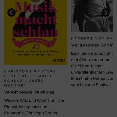
HERBERT VON KAR
Verges­sene Schät
Eine neue Box bestehen
drei Alben versammelt e
die frühen, bisher
CHRISTOPH REUTERS
unveröffentlichten Live-
BUCH "MUSIK MACHT
Mitschnitte Herbert von 
SCHLAU-AUSSER M
vom Lucerne Festival.
ANCHE"
Wohl­tu­ende Wirkung
Wissen, Witz und Wahnsinn: Der
Pianist, Komponist und
Kabarettist Christoph Reuter