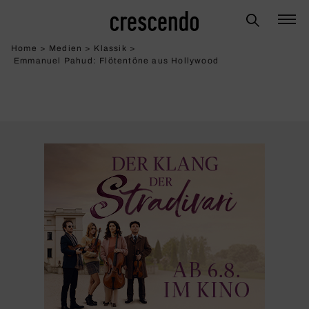
Home
>
Medien
>
Klassik
>
Emmanuel Pahud: Flöten­töne aus Holly­wood