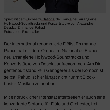
Spielt mit dem
Orchestre National de France
neu arran­gierte
Holly­wood-Sound­tracks und Konzert­stücke von Alex­andre
Desplat:
Emma­nuel Pahud
Foto: Josef Fischnaller
Der inter­na­tional renom­mierte Flötist Emma­nuel
Pahud hat mit dem Orchestre National de France
neu arran­gierte Holly­wood-Sound­tracks und
Konzert­stücke von Desplat aufge­nommen. Am Diri­
gen­ten­pult stand kein Gerin­gerer als der Kompo­nist
selbst. Pahud ist hier längst nicht nur mit Block­
buster-Musiken zu erleben.
Mit eindrück­li­cher Inten­sität inter­pre­tiert er auch eine
konzer­tante Sinfonie für Flöte und Orchester, frei