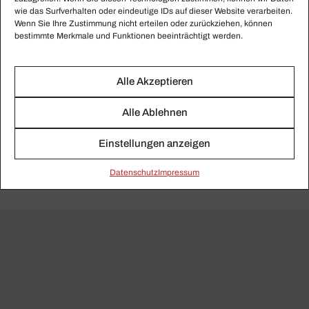
National de France, Alex­
wie das Surfverhalten oder eindeutige IDs auf dieser Website verarbeiten.
Wenn Sie Ihre Zustimmung nicht erteilen oder zurückziehen, können
andre Desplat (Warner
bestimmte Merkmale und Funktionen beeinträchtigt werden.
Clas­sics)
Alle Akzeptieren
Jetzt bestellen
Alle Ablehnen
Jetzt anhören
Exklusiv für Abonnenten!
Einstellungen anzeigen
Daten­schutz
Impressum