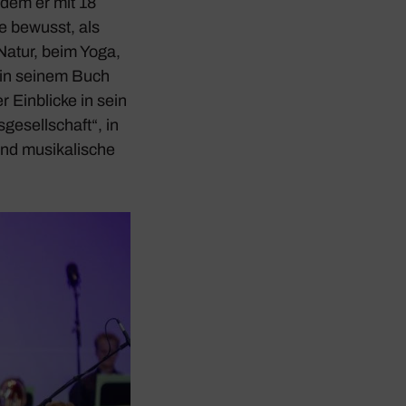
i dem er mit 18
ie bewusst, als
r Natur, beim Yoga,
t in seinem Buch
r Einblicke in sein
ge­sell­schaft“, in
nd musi­ka­li­sche