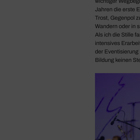
wich­tiger Wegbe­gl
Jahren die erste Er
Trost, Gegenpol zur 
Wandern oder in s
Als ich die Stille f
inten­sives Erar­bei
der Even­ti­sie­run
Bildung keinen Stel