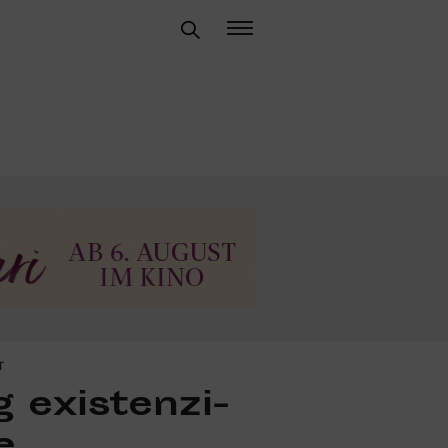
T
 exis­ten­zi­
e