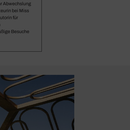
hr Abwechslung
teurin bei Miss
utorin für
m
mäßige Besuche