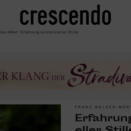
er-Möst: Erfah­rung exis­ten­zi­eller Stille
FRANZ WELSER-MÖS
Erfah­rung
eller Still