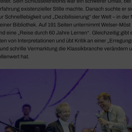
eiter. Sein Schlüs­sel­er­lebnis war ein schwerer Unfall, be
fah­rung exis­ten­zi­eller Stille machte. Danach suchte er s
Schnell­le­big­keit und „Dezi­bi­li­sie­rung“ der Welt – in de
einer Biblio­thek. Auf 191 Seiten unter­nimmt Welser-Mös
and
eine „Reise durch 60 Jahre Lernen“. Gleich­zeitig gibt e
ten von Inter­pre­ta­tionen und übt Kritik an einer „Erre­gungs­
g und schrille Vermark­tung die Klas­sik­branche verän­dern u
­len­wert hat.