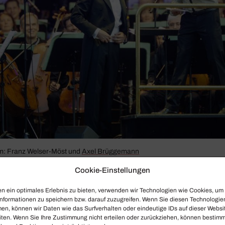
m: Franz Welser-Möst und
Axel Brüg­ge­mann
Cookie-Einstellungen
­rungen und Ansichten hat Axel Brüg­ge­mann nach zahl­rei­
. Im Nach­wort hono­riert der Musik­jour­na­list, dass der Di
n ein optimales Erlebnis zu bieten, verwenden wir Technologien wie Cookies, um
nformationen zu speichern bzw. darauf zuzugreifen. Wenn Sie diesen Technologie
 „große Momente“, aber auch „lehr­reiche Nieder­lagen“ g
en, können wir Daten wie das Surfverhalten oder eindeutige IDs auf dieser Websi
iten. Wenn Sie Ihre Zustimmung nicht erteilen oder zurückziehen, können bestim