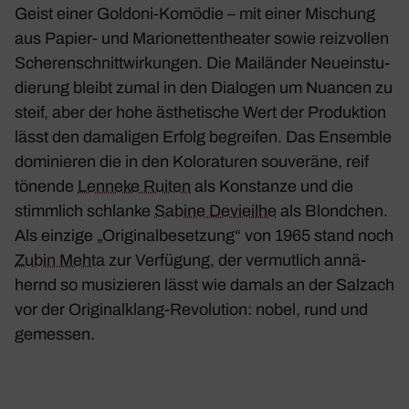
Geist einer Goldoni-Komödie – mit einer Mischung
aus Papier- und Mario­net­ten­theater sowie reiz­vollen
Sche­ren­schnitt­wir­kungen. Die Mailänder Neuein­stu­
die­rung bleibt zumal in den Dialogen um Nuancen zu
steif, aber der hohe ästhe­ti­sche Wert der Produk­tion
lässt den dama­ligen Erfolg begreifen. Das Ensemble
domi­nieren die in den Kolo­ra­turen souve­räne, reif
tönende
Lenneke Ruiten
als Konstanze und die
stimm­lich schlanke
Sabine Devi­eilhe
als Blond­chen.
Als einzige „Origi­nal­be­set­zung“ von 1965 stand noch
Zubin Mehta
zur Verfü­gung, der vermut­lich annä­
hernd so musi­zieren lässt wie damals an der Salzach
vor der Origi­nal­klang-Revo­lu­tion: nobel, rund und
gemessen.