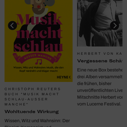
HERBERT VON KAR
Verges­sene Schät
Eine neue Box bestehen
drei Alben versammelt e
die frühen, bisher
CHRISTOPH REUTERS
unveröffentlichten Live-
BUCH "MUSIK MACHT
Mitschnitte Herbert von 
SCHLAU-AUSSER M
vom Lucerne Festival.
ANCHE"
Wohl­tu­ende Wirkung
Wissen, Witz und Wahnsinn: Der