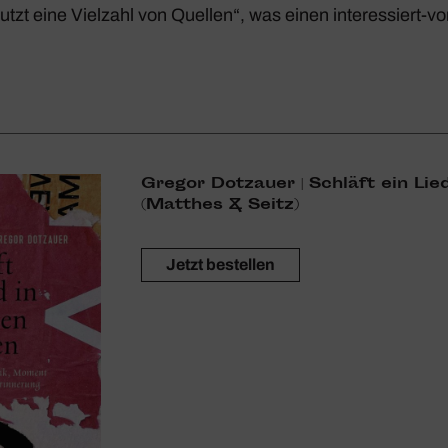
utzt eine Viel­zahl von Quellen“, was einen inter­es­siert-vor
Gregor Dotz­auer | Schläft ein Lie
(Matthes & Seitz)
Jetzt bestellen