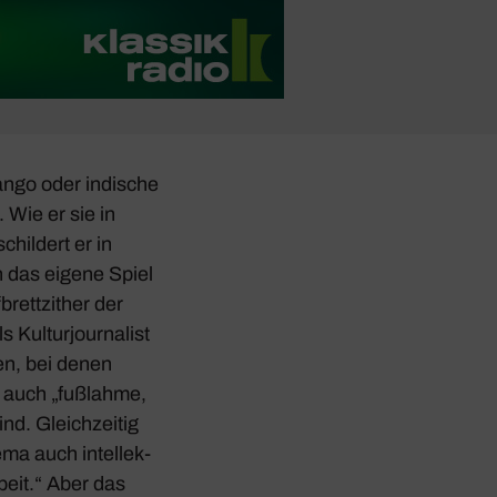
ngo oder indi­sche
 Wie er sie in
hil­dert er in
 das eigene Spiel
rett­zi­ther der
Kultur­jour­na­list
den, bei denen
“ auch „fußlahme,
nd. Gleich­zeitig
ema auch intel­lek­
rbeit.“ Aber das