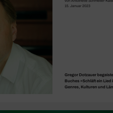
von
Antoinette Schmelter-Kais
15. Januar 2023
Gregor Dotzauer begeister
Buches »Schläft ein Lied i
Genres, Kulturen und Län