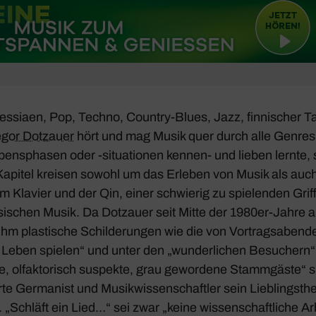
ssiaen, Pop, Techno, Country-Blues, Jazz, finni­scher Ta
gor Dotz­auer
hört und mag Musik quer durch alle Genres.
ens­phasen oder ‑situa­tionen kennen- und lieben lernte, sc
apitel kreisen sowohl um das Erleben von Musik als auch
m Klavier und der Qin, einer schwierig zu spie­lenden Griff­b
­si­schen Musik. Da Dotz­auer seit Mitte der 1980er-Jahre als 
 ihm plas­ti­sche Schil­de­rungen wie die von Vortrags­aben
 Leben spielen“ und unter den „wunder­li­chen Besu­chern
e, olfak­to­risch suspekte, grau gewor­dene Stamm­gäste“ si
e Germa­nist und Musik­wis­sen­schaftler sein Lieb­lings­th
. „Schläft ein Lied…“ sei zwar „keine wissen­schaft­liche A