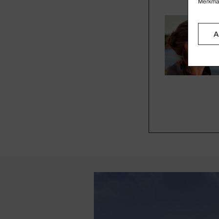
Merkmal
A