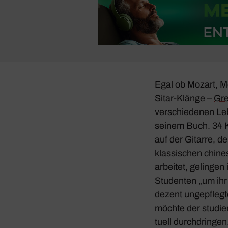
Egal ob Mozart, Me
Sitar-Klänge –
Gre
verschie­denen Leb
seinem Buch. 34 K
auf der Gitarre, de
klas­si­schen chine
arbeitet, gelingen
Studenten „um ihr
dezent unge­pflegt
möchte der studiert
tuell durch­dringen