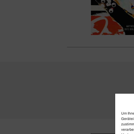
Um Ihne
Gerätei
zustimm
verarbe