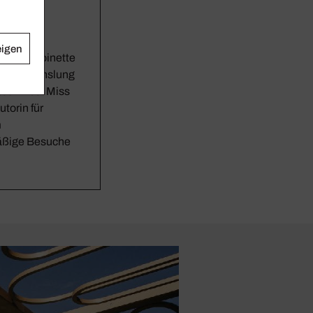
eigen
üge: Antoinette
hr Abwechslung
teurin bei Miss
utorin für
m
mäßige Besuche