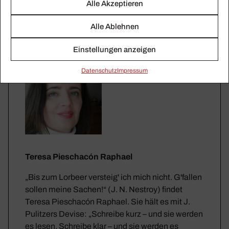
Alle Akzeptieren
Alle Ablehnen
Einstellungen anzeigen
Daten­schutz
Impressum
Teresa Pieschacón Raphael
„Bis zum Lorbeer versteig' ich mich nicht. G'fallen
sollen meine Sachen!“ (J. N. Nestroy) findet
Teresa Pieschacón Raphael. Sie hält es mit J.
Pulitzers Devise: „Schreibe kurz – und sie werden
es lesen. Schreibe klar – und sie werden es