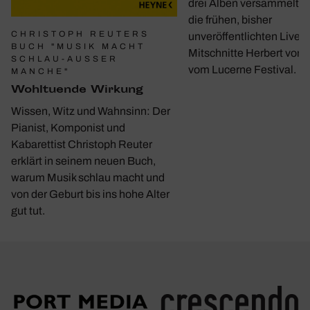
drei Alben versammelt e
die frühen, bisher
CHRISTOPH REUTERS
unveröffentlichten Live-
BUCH "MUSIK MACHT
Mitschnitte Herbert von 
SCHLAU-AUSSER M
vom Lucerne Festival.
ANCHE"
Wohl­tu­ende Wirkung
Wissen, Witz und Wahnsinn: Der
Pianist, Komponist und
Kabarettist Christoph Reuter
erklärt in seinem neuen Buch,
warum Musik schlau macht und
von der Geburt bis ins hohe Alter
gut tut.