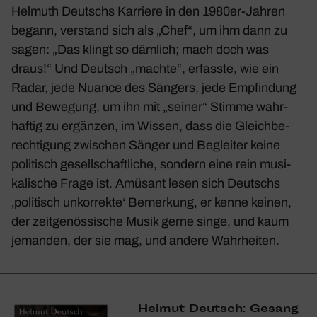
Helmuth Deutschs Karriere in den 1980er-Jahren
begann, verstand sich als „Chef“, um ihm dann zu
sagen: „Das klingt so dämlich; mach doch was
draus!“ Und Deutsch „machte“, erfasste, wie ein
Radar, jede Nuance des Sängers, jede Empfin­dung
und Bewe­gung, um ihn mit „seiner“ Stimme wahr­
haftig zu ergänzen, im Wissen, dass die Gleich­be­
rech­ti­gung zwischen Sänger und Begleiter keine
poli­tisch gesell­schaft­liche, sondern eine rein musi­
ka­li­sche Frage ist. Amüsant lesen sich Deutschs
‚poli­tisch unkor­rekte‘ Bemer­kung, er kenne keinen,
der zeit­ge­nös­si­sche Musik gerne singe, und kaum
jemanden, der sie mag, und andere Wahr­heiten.
Helmut Deutsch: Gesang