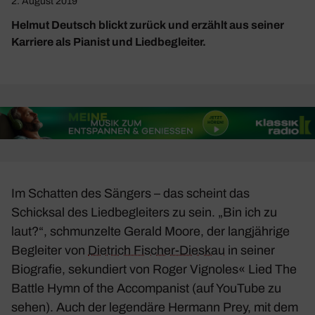
2. August 2019
Helmut Deutsch blickt zurück und erzählt aus seiner
Karriere als Pianist und Liedbegleiter.
Im Schatten des Sängers – das scheint das
Schicksal des Lied­be­glei­ters zu sein. „Bin ich zu
laut?“, schmun­zelte Gerald Moore, der lang­jäh­rige
Begleiter von
Diet­rich Fischer-Dieskau
in seiner
Biografie, sekun­diert von Roger Vignoles« Lied
The
Battle Hymn of the Accom­pa­nist
(auf YouTube zu
sehen). Auch der legen­däre Hermann Prey, mit dem