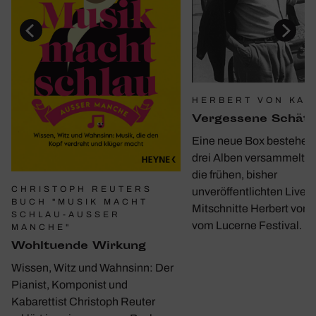
HERBERT VON KAR
Verges­sene Schät
Eine neue Box bestehen
drei Alben versammelt e
die frühen, bisher
CHRISTOPH REUTERS
unveröffentlichten Live-
BUCH "MUSIK MACHT
Mitschnitte Herbert von 
SCHLAU-AUSSER M
vom Lucerne Festival.
ANCHE"
Wohl­tu­ende Wirkung
Wissen, Witz und Wahnsinn: Der
Pianist, Komponist und
Kabarettist Christoph Reuter