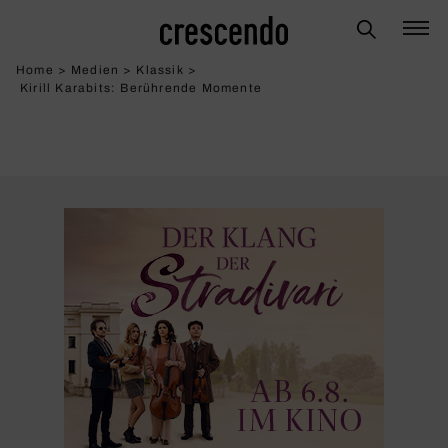
Home
>
Medien
>
Klassik
>
Kirill Karabits: Berüh­rende Momente