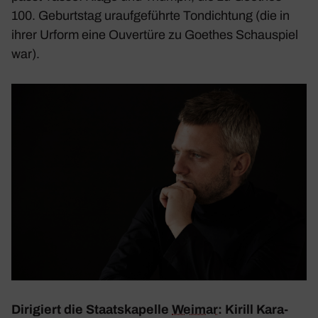
100. Geburtstag urauf­ge­führte Tondich­tung (die in
ihrer Urform eine Ouver­türe zu Goethes Schau­spiel
war).
Diri­giert die Staats­ka­pelle
Weimar
: Kirill Kara­