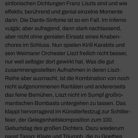
sinfo­ni­schen Dich­tungen Franz Liszts sind und wie
effektiv, berüh­rend und genial einzelne Momente
darin. Die
Dante-Sinfonie
ist so ein Fall. Im
Inferno
vulgär, aber aufre­gend, dann stark nach­las­send,
aber nicht ohne genialen Einsatz eines Knaben­
chores im Schluss. Nun spielen Kirill Kara­bits und
sein Weimarer Orchester Liszt frei­lich nicht besser,
nur weil selbiger dort gewirkt hat. Was die gut
zusam­men­ge­stellten Aufnahmen in deren Liszt-
Reihe aber ausmacht, ist die Kombi­na­tion von noch
nicht aufge­nom­menen Rari­täten und ande­rer­seits
das feine Bemühen, Liszt nicht im Sumpf groß­ro­
man­ti­schen Bombasts unter­gehen zu lassen. Das
klappt hervor­ra­gend im
Künst­ler­festzug zur Schil­ler­
feier
, der Gele­gen­heits­kom­po­si­tion zum 100.
Geburtstag des großen Dich­ters. Dazu wiederum
passt
Tasso: Klage und Triumph
, die zu Goethes