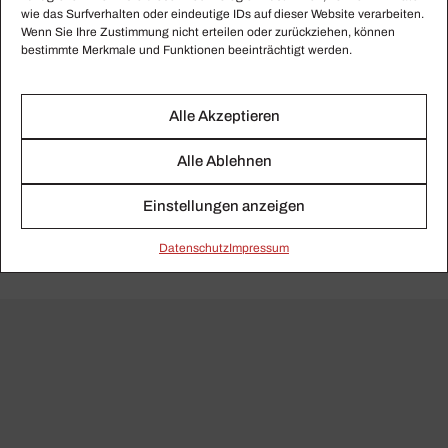
Staats­ka­pelle Weimar
wie das Surfverhalten oder eindeutige IDs auf dieser Website verarbeiten.
u.a., Kirill Kara­bits
Wenn Sie Ihre Zustimmung nicht erteilen oder zurückziehen, können
bestimmte Merkmale und Funktionen beeinträchtigt werden.
(Audite)
Jetzt bestellen
Alle Akzeptieren
Alle Ablehnen
Jetzt anhören
Exklusiv für Abonnenten!
Einstellungen anzeigen
Daten­schutz
Impressum