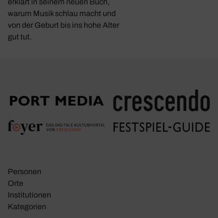
erklärt in seinem neuen Buch,
warum Musik schlau macht und
von der Geburt bis ins hohe Alter
gut tut.
Personen
Orte
Insti­tu­tionen
Kate­go­rien