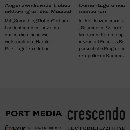
Demon­tage eines 
Augen­zwin­kernde Liebes­
men­schen
er­klä­rung an das Musical
In ihrer Inszenierung von
Mit „Something Rotten!“ ist am
„Baumeister Solness“ a
Landestheater in Linz eine
Münchner Kammerspiel
ebenso komische wie
inszeniert Felicitas Bruc
vielschichtige „Hamlet-
persönliche Purgatorium
Persiflage“ zu erleben.
skrupellosen Karrieristen