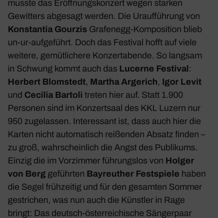
musste das Eröff­nungs­kon­zert wegen starken
Gewit­ters abge­sagt werden. Die Urauf­füh­rung von
Konstantia Gourzis
Grafenegg-Kompo­si­tion blieb
un-ur-aufge­führt. Doch das Festival hofft auf viele
weitere, gemüt­li­chere Konzert­abende. So langsam
in Schwung kommt auch das
Lucerne Festival
:
Herbert Blom­stedt
,
Martha Arge­rich
,
Igor Levit
und
Cecilia Bartoli
treten hier auf. Statt 1.900
Personen sind im Konzert­saal des KKL
Luzern
nur
950 zuge­lassen. Inter­es­sant ist, dass auch hier die
Karten nicht auto­ma­tisch reißenden Absatz finden –
zu groß, wahr­schein­lich die Angst des Publi­kums.
Einzig die im Vorzimmer führungslos von
Holger
von Berg
geführten
Bayreu­ther Fest­spiele
haben
die Segel früh­zeitig und für den gesamten Sommer
gestri­chen, was nun auch die Künstler in Rage
bringt: Das deutsch-öster­rei­chi­sche Sänger­paar