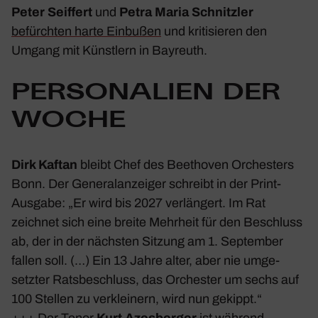
Peter Seif­fert
und
Petra Maria Schnitzler
befürchten harte Einbußen
und kriti­sieren den
Umgang mit Künst­lern in
Bayreuth
.
PERSO­NA­LIEN DER
WOCHE
Dirk Kaftan
bleibt Chef des Beet­hoven Orches­ters
Bonn
. Der
Gene­ral­an­zeiger
schreibt in der Print-
Ausgabe: „
Er wird bis 2027 verlän­gert. Im Rat
zeichnet sich eine breite Mehr­heit für den Beschluss
ab, der in der nächsten Sitzung am 1. September
fallen soll. (…) Ein 13 Jahre alter, aber nie umge­
setzter Rats­be­schluss, das Orchester um sechs auf
100 Stellen zu verklei­nern, wird nun gekippt.
“
+++ Der Tenor
Kurt Azes­berger
ist während