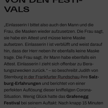
VON DEN FESTI­
VALS
„
Einlas­serin I bittet also auch den Mann und die
Frau, die Masken wieder aufzu­setzen. Die Frau sagt,
sie habe ein Attest und müsse keine Maske
aufsetzen. Einlas­serin I ist verblüfft und weist darauf
hin, dass der Herr neben ihr eben­falls keine Maske
trage. Die Frau sagt, ihr Mann habe eben­falls ein
Attest. Einlas­serin I zieht sich offenbar zu Bera­
tungs­zwe­cken zurück.
“ – so beschreibt Judith von
Stern­burg
in der Frank­furter Rund­schau
ihre
Salz­
burg-Erfah­rungen
und berichtet von einer
perfekten Auflö­sung dieser knif­fe­ligen Corona-
Situa­tion. Wenig Glück hatte das
Grafenegg
Festival
bei seinem Auftakt: Nach knapp 15 Minuten