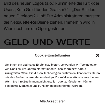
Bild des neuen Logos (s.o.) kulmi­nierte die Kritik der
User: „Kein Geld für den Grafiker?“ – „Der Stil des
neuen Direk­tors? Uih!“ Die Admi­nis­tra­toren mussten
die Neti­quette-Reiß­leine ziehen. Immerhin wird in
Wien noch um die Oper gestritten!
GELD UND WERTE
Cookie-Einstellungen
Eldar Aliev
war ein Bass mit großem Poten­zial:
Paris, Madrid,
Rom
und La Scala, dazu Aufnahmen
Um Ihnen ein optimales Erlebnis zu bieten, verwenden wir Technologien
wie Cookies, um Geräteinformationen zu speichern bzw. darauf
bei DECCA. Dann rutschte er ab: 15 Jahre schlug er
zuzugreifen. Wenn Sie diesen Technologien zustimmen, können wir Daten
sich in einem Bauwagen und auf Bänken in
Mailand
wie das Surfverhalten oder eindeutige IDs auf dieser Website verarbeiten.
Wenn Sie Ihre Zustimmung nicht erteilen oder zurückziehen, können
durch – als Obdach­loser. Nun ist er gestorben, mit 49
bestimmte Merkmale und Funktionen beeinträchtigt werden.
Jahren. Wenige Tage zuvor kündigte der Direktor der
Scala,
Domi­nique Meyer
, an: Das gesamte
Ensemble müsse auf zehn Prozent seines Gehaltes
Alle Akzeptieren