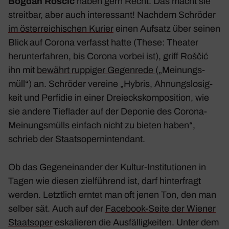
Bogdan Roščić
haben gern Recht. Das macht sie
streitbar, aber auch inter­es­sant! Nachdem Schröder
im öster­rei­chi­schen Kurier
einen Aufsatz über seinen
Blick auf Corona verfasst hatte (These: Theater
herun­ter­fahren, bis Corona vorbei ist), griff Roščić
ihn mit
bewährt ruppiger Gegen­rede
(„Meinungs­
müll“) an. Schröder vereine „
Hybris, Ahnungs­lo­sig­
keit und Perfidie in einer Drei­ecks­kom­po­si­tion, wie
sie andere Tief­lader auf der Deponie des Corona-
Meinungs­mülls einfach nicht zu bieten haben
“,
schrieb der Staats­opern­in­ten­dant.
Ob das Gegen­ein­ander der Kultur-Insti­tu­tionen in
Tagen wie diesen ziel­füh­rend ist, darf hinter­fragt
werden. Letzt­lich erntet man oft jenen Ton, den man
selber sät. Auch auf der
Face­book-Seite der Wiener
Staats­oper
eska­lieren die Ausfäl­lig­keiten. Unter dem