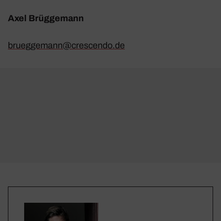
Axel Brüg­ge­mann
brueggemann@​crescendo.​de