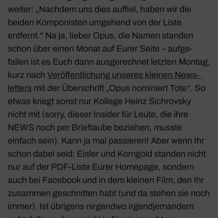
weiter: „
Nachdem uns dies auffiel, haben wir die
beiden Kompo­nisten umge­hend von der Liste
entfernt.
“ Na ja, lieber Opus, die Namen standen
schon über einen Monat auf Eurer Seite – aufge­
fallen ist es Euch dann ausge­rechnet letzten Montag,
kurz nach
Veröf­fent­li­chung unseres kleinen News­
let­ters
mit der Über­schrift „Opus nomi­niert Tote“. So
etwas kriegt sonst nur Kollege Heinz Sichrovsky
nicht mit (
sorry, dieser Insider für Leute, die ihre
NEWS noch per Brief­taube beziehen, musste
einfach sein
). Kann ja mal passieren! Aber wenn Ihr
schon dabei seid: Eisler und Korn­gold standen nicht
nur auf der PDF-Liste Eurer Home­page, sondern
auch bei Face­book und in dem kleinen Film, den Ihr
zusammen geschnitten habt (und da stehen sie noch
immer). Ist übri­gens nirgendwo irgend­je­mandem