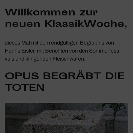
Will­kommen zur
neuen Klas­sik­Woche,
dieses Mal mit dem endgül­tigen Begräbnis von
Hanns Eisler
, mit Berichten von den Sommer­fes­ti­
vals und klin­genden Fleisch­waren.
OPUS BEGRÄBT DIE
TOTEN