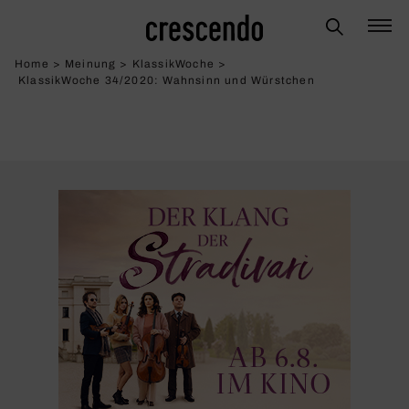
Home
>
Meinung
>
KlassikWoche
>
KlassikWoche 34/2020: Wahn­sinn und Würst­chen