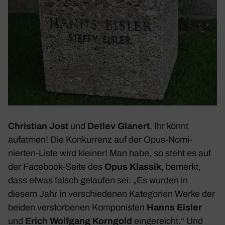
Chris­tian Jost
und
Detlev Glanert
, Ihr könnt
aufatmen! Die Konkur­renz auf der Opus-Nomi­
nierten-Liste wird kleiner! Man habe, so steht es auf
der Face­book-Seite des
Opus Klassik
, bemerkt,
dass etwas falsch gelaufen sei: „
Es wurden in
diesem Jahr in verschie­denen Kate­go­rien Werke der
beiden verstor­benen Kompo­nisten
Hanns Eisler
und
Erich Wolf­gang Korn­gold
einge­reicht.
“ Und