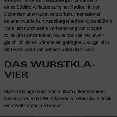
eines
Südtirol
-Urlaubs auf einer Radtour in den
Dolo­miten
uner­wartet verstorben
. Inter­na­tional
bekannt wurde Kurt Azes­berger auf der Opern­bühne
vor allem durch seine Verkör­pe­rung von Mozart­
rollen, im Konzert­leben war er dank seiner unver­
gleich­lich klaren Stimme ein gefragter Evan­ge­list in
den Passionen von
Johann Sebas­tian Bach
.
DAS WURST­KLA­
VIER
Manche Dinge muss man einfach unkom­men­tiert
lassen, so wie das Wurst­kla­vier von
Patrick.
Klassik:
eine Welt für geniale Freaks!