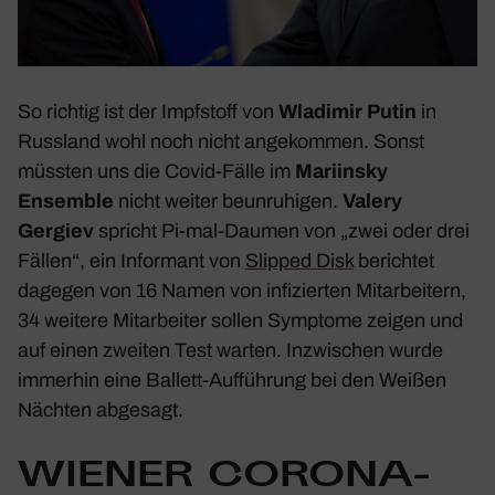
So richtig ist der Impf­stoff von
Wladimir Putin
in
Russ­land wohl noch nicht ange­kommen. Sonst
müssten uns die Covid-Fälle im
Mari­insky
Ensemble
nicht weiter beun­ru­higen.
Valery
Gergiev
spricht Pi-mal-Daumen von
„zwei oder drei
Fällen
“, ein Infor­mant von
Slipped Disk
berichtet
dagegen von 16 Namen von infi­zierten Mitar­bei­tern,
34 weitere Mitar­beiter sollen Symptome zeigen und
auf einen zweiten Test warten. Inzwi­schen wurde
immerhin eine Ballett-Auffüh­rung bei den Weißen
Nächten abge­sagt.
WIENER CORONA-