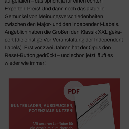
aufge­fallen – das spricht ja für einen echten
Experten-Preis! Und dann noch das aktu­elle
Gemunkel von Meinungs­ver­schie­den­heiten
zwischen den Major- und den Inde­pen­dent-Labels.
Angeb­lich haben die Großen den Klassik XXL geka­
pert (die eins­tige Vor-Veran­stal­tung der Inde­pen­dent
Labels). Erst vor zwei Jahren hat der Opus den
Reset-Button gedrückt – und schon jetzt läuft es
wieder wie immer!