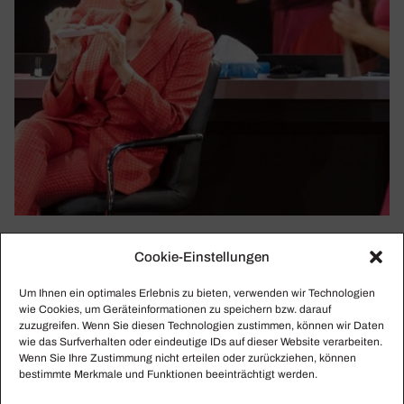
SALZBURGER PFINGSTFESTSPIELE
Cookie-Einstellungen
Casting­show, römi­sche Leiden­schaften und
Cecilia Bartoli mal zwei
Um Ihnen ein optimales Erlebnis zu bieten, verwenden wir Technologien
wie Cookies, um Geräteinformationen zu speichern bzw. darauf
Bei den Salzburger Pfingstfestspielen wurden Georg
zuzugreifen. Wenn Sie diesen Technologien zustimmen, können wir Daten
Friedrich Händels Oratorium „Il Trionfo del Tempo e del
wie das Surfverhalten oder eindeutige IDs auf dieser Website verarbeiten.
Disinganno“ in der Inszenierung von Robert Carsen und
Wenn Sie Ihre Zustimmung nicht erteilen oder zurückziehen, können
bestimmte Merkmale und Funktionen beeinträchtigt werden.
das Barockkonzert „What Passion Cannot Music Raise“
gegeben.