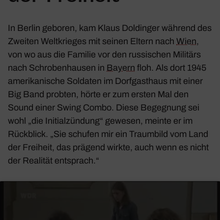
In Berlin geboren, kam Klaus Doldinger während des
Zweiten Welt­krieges mit seinen Eltern nach
Wien
,
von wo aus die Familie vor den russi­schen Mili­tärs
nach Schro­ben­hausen in
Bayern
floh. Als dort 1945
ameri­ka­ni­sche Soldaten im Dorf­gast­haus mit einer
Big Band probten, hörte er zum ersten Mal den
Sound einer Swing Combo. Diese Begeg­nung sei
wohl „die Initi­al­zün­dung“ gewesen, meinte er im
Rück­blick. „Sie schufen mir ein Traum­bild vom Land
der Frei­heit, das prägend wirkte, auch wenn es nicht
der Realität entsprach.“