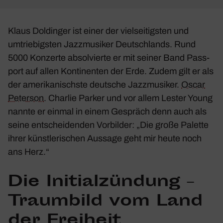
Klaus Doldinger ist einer der viel­sei­tigsten und
umtrie­bigsten Jazz­mu­siker Deutsch­lands. Rund
5000 Konzerte absol­vierte er mit seiner Band Pass­
port auf allen Konti­nenten der Erde. Zudem gilt er als
der ameri­ka­nischste deut­sche Jazz­mu­siker.
Oscar
Peterson
. Charlie Parker und vor allem Lester Young
nannte er einmal in einem Gespräch denn auch als
seine entschei­denden Vorbilder: „Die große Palette
ihrer künst­le­ri­schen Aussage geht mir heute noch
ans Herz.“
Die Initi­al­zün­dung –
Traum­bild vom Land
der Frei­heit