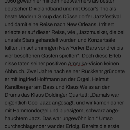
1960 gewann er mit den Feet­war­mers als bester
deut­scher Dixie­land­band und mit Oscar’s Trio als
beste Modern Group das Düssel­dorfer Jazz­fes­tival
und damit eine Reise nach New Orleans. Irri­tiert
erlebte er auf dieser Reise, wie „Jazz­mu­siker, die bei
uns als Stars gehan­delt wurden und Konzert­säle
füllten, in schumm­rigen New Yorker Bars vor drei bis
vier besof­fenen Gästen spielten“. Doch diese Erleb­
nisse taten seiner posi­tiven
Amerika
-Vision keinen
Abbruch. Zwei Jahre nach seiner Rück­kehr grün­dete
er mit Ingfried Hoff­mann an der Orgel, Helmut
Kandl­berger am Bass und Klaus Weiss an den
Drums das Klaus Doldinger Quar­tett: „Damals war
eigent­lich Cool Jazz ange­sagt, und wir kamen daher
mit Hammond­orgel und blue­sigem, schwarz ange­
hauchtem Jazz. Das war unge­wöhn­lich.“ Umso
durch­schla­gender war der Erfolg. Bereits die erste