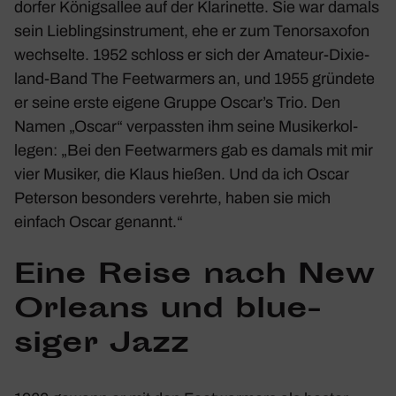
dorfer Königs­allee auf der Klari­nette. Sie war damals
sein Lieb­lings­in­stru­ment, ehe er zum Tenor­sa­xofon
wech­selte. 1952 schloss er sich der Amateur-Dixie­
land-Band The Feet­war­mers an, und 1955 grün­dete
er seine erste eigene Gruppe Oscar’s Trio. Den
Namen „Oscar“ verpassten ihm seine Musi­ker­kol­
legen: „Bei den Feet­war­mers gab es damals mit mir
vier Musiker, die Klaus hießen. Und da ich Oscar
Peterson beson­ders verehrte, haben sie mich
einfach Oscar genannt.“
Eine Reise nach New
Orleans und blue­
siger Jazz