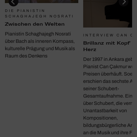
DIE PIANISTIN
SCHAGHAJEGH NOSRATI
Zwischen den Welten
Pianistin Schaghajegh Nosrati
INTERVIEW CAN C
über Bach als inneren Kompass,
Bril­lanz mit Kopf u
kulturelle Prägung und Musik als
Herz
Raum des Denkens
Der 1997 in Ankara gebo
Pianist Can Çakmur wur
Preisen überhäuft. Soeb
erschien das sechste A
seiner Schubert-
Gesamtaufnahme. Ein G
über Schubert, die verme
Unantastbarkeit von
Kompositionen,
bildungsbürgerliche Ans
an die Musik und ihre Fun