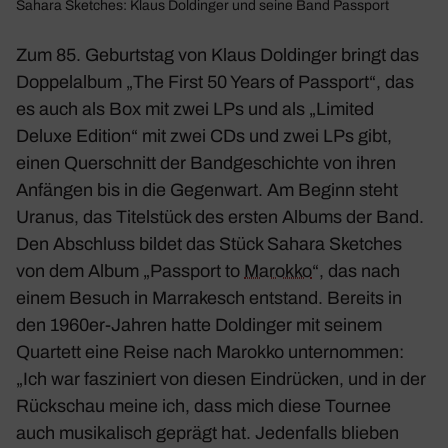
Sahara Sket­ches
: Klaus Doldinger und seine Band Pass­port
Zum 85. Geburtstag von Klaus Doldinger bringt das
Doppel­album „The First 50 Years of Pass­port“, das
es auch als Box mit zwei LPs und als „Limited
Deluxe Edition“ mit zwei CDs und zwei LPs gibt,
einen Quer­schnitt der Band­ge­schichte von ihren
Anfängen bis in die Gegen­wart. Am Beginn steht
Uranus
, das Titel­stück des ersten Albums der Band.
Den Abschluss bildet das Stück
Sahara Sket­ches
von dem Album „Pass­port to
Marokko
“, das nach
einem Besuch in Marra­kesch entstand. Bereits in
den 1960er-Jahren hatte Doldinger mit seinem
Quar­tett eine Reise nach Marokko unter­nommen:
„Ich war faszi­niert von diesen Eindrü­cken, und in der
Rück­schau meine ich, dass mich diese Tournee
auch musi­ka­lisch geprägt hat. Jeden­falls blieben