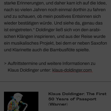
starke Erin­ne­rungen, und daher kam ich auf die Idee,
nach so vielen Jahren noch einmal dorthin zu fahren
und zu schauen, ob mein posi­tives Entsinnen sich
wieder bestä­tigen würde. Und siehe da, genau das
ist einge­treten.“ Doldinger ließ sich von den arabi­
schen Klängen inspi­rieren, und aus der Reise wurde
ein musi­ka­li­sches Projekt, bei dem er neben Saxofon
und Klari­nette auch die Bambus­flöte spielte.
>
Auftrittstermine und weitere Informationen zu
Klaus Doldinger unter:
klaus-doldinger.com
Klaus Doldinger: The First
50 Years of Pass­port
(Warner)