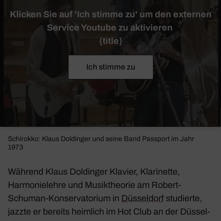
Klicken Sie auf 'Ich stimme zu' um den externen
Service Youtube zu aktivieren
{title}
Ich stimme zu
Schi­rokko
: Klaus Doldinger und seine Band Pass­port im Jahr
1973
Während Klaus Doldinger Klavier, Klari­nette,
Harmo­nie­lehre und Musik­theorie am Robert-
Schuman-Konser­va­to­rium in
Düssel­dorf
studierte,
jazzte er bereits heim­lich im Hot Club an der Düssel­