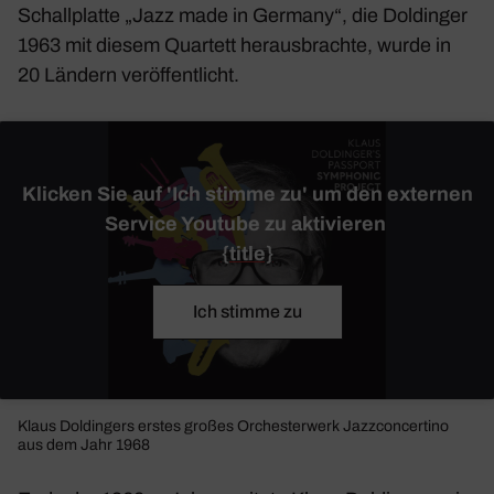
Schall­platte „Jazz made in Germany“, die Doldinger
1963 mit diesem Quar­tett heraus­brachte, wurde in
20 Ländern veröf­fent­licht.
Klicken Sie auf 'Ich stimme zu' um den externen
Service Youtube zu aktivieren
{title}
Ich stimme zu
Klaus Doldin­gers erstes großes Orches­ter­werk
Jazz­con­cer­tino
aus dem Jahr 1968