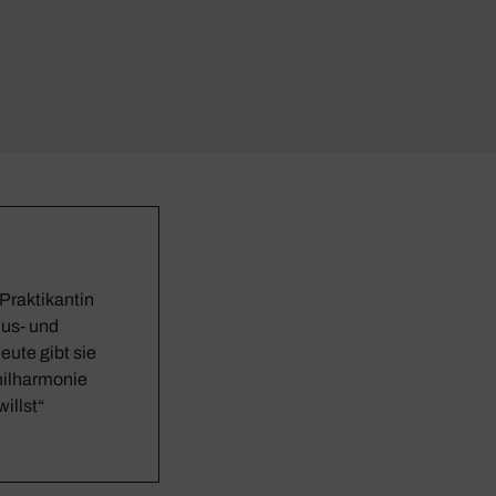
 Praktikantin
us- und
ute gibt sie
hilharmonie
illst“