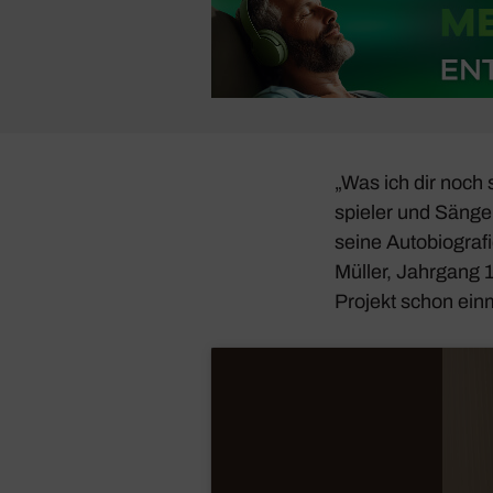
„Was ich dir noch s
spieler und Säng
seine Auto­bio­gra
Müller, Jahr­gang 
Projekt schon ein