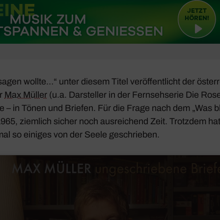
agen wollte…“ unter diesem Titel veröf­fent­licht der öster­
er
Max Müller
(u.a. Darsteller in der Fern­seh­serie
Die Ros
fie – in Tönen und Briefen. Für die Frage nach dem „Was bl
1965, ziem­lich sicher noch ausrei­chend Zeit. Trotzdem hat
mal so einiges von der Seele geschrieben.