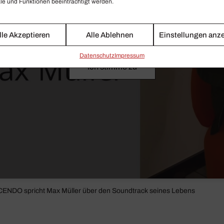
e und Funktionen beeinträchtigt werden.
Klicken Sie auf 'Ich stimme zu' um den externen
Service Youtube zu aktivieren
lle Akzeptieren
Alle Ablehnen
Einstellungen anz
{title}
Daten­schutz
Impressum
Ich stimme zu
SCENDO spricht Max Müller über den Sound­track seines Lebens