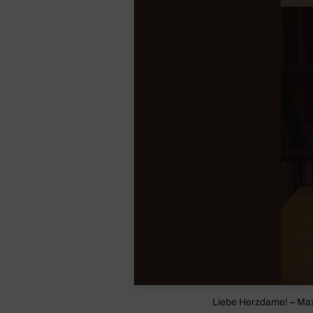
Liebe Herz­dame!
–
Max 