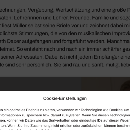
ech­nungen, Verge­bung, Wert­schät­zung und eine große P
s­saten: Lehre­rinnen und Lehrer, Freunde, Familie und sog
 liest Müller selbst seine Briefe vor und zeichnet dabei 
­lichste Stim­mungen, die von den musi­ka­li­schen Impro­vi­
­beth Daxer aufge­fangen und fort­ge­führt werden. Manchm
Heimat. So entsteht nach und nach ein immer schärfer gez
 seiner Adres­saten. Dabei ist nicht jedem Empfänger eine
e sind sehr persön­lich. Sie sind rau und sanft, mutig, liebe
Cookie-Einstellungen
n ein optimales Erlebnis zu bieten, verwenden wir Technologien wie Cookies, um
nformationen zu speichern bzw. darauf zuzugreifen. Wenn Sie diesen Technologie
en, können wir Daten wie das Surfverhalten oder eindeutige IDs auf dieser Websi
iten. Wenn Sie Ihre Zustimmung nicht erteilen oder zurückziehen, können bestim