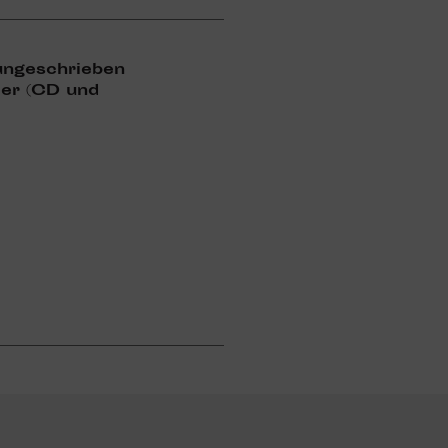
unge­schrieben
ller (CD und