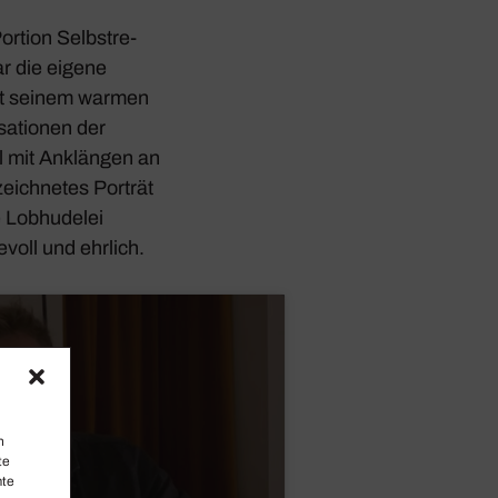
ortion Selbst­re­
ar die eigene
mit seinem warmen
sa­tionen der
al mit Anklängen an
eich­netes Porträt
 Lobhu­delei
­voll und ehrlich.
n
te
mte