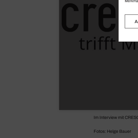
Merkmal
A
Im Inter­view mit CRE
Fotos: Helge Bauer