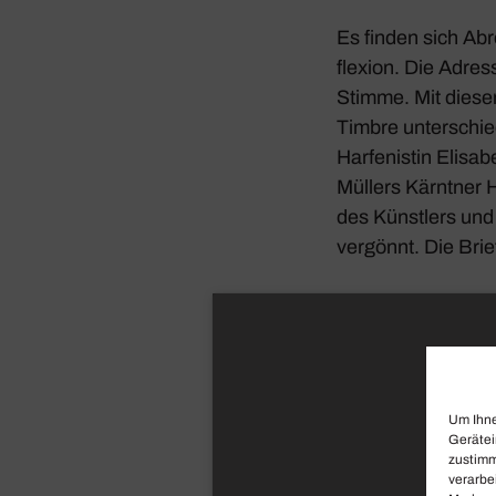
Es finden sich Abr
fle­xion. Die Adre
Stimme. Mit dieser
Timbre unter­schied
Harfe­nistin Elisa
Müllers Kärntner 
des Künst­lers und
vergönnt. Die Brief
Um Ihne
Gerätei
zustimm
verarbe