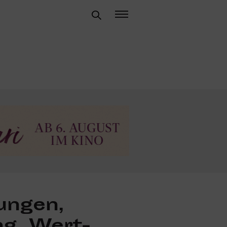
ungen,
ng, Wert­