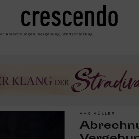
r: Abrech­nungen, Verge­bung, Wert­schät­zung
MAX MÜLLER
Abrech­n
Verge­bu