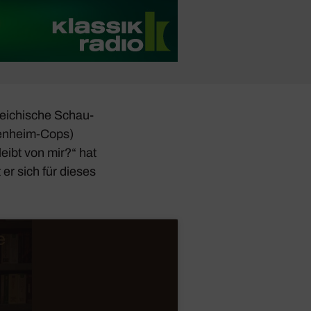
rei­chi­sche Schau­
en­heim-Cops
)
eibt von mir?“ hat
 er sich für dieses