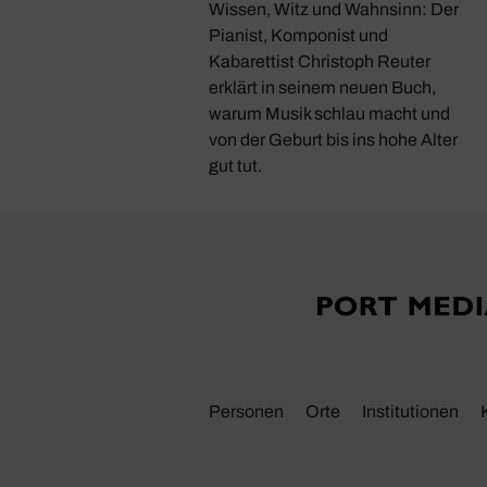
Wissen, Witz und Wahnsinn: Der
 unveröffentlichte
Pianist, Komponist und
n mit Musik von
Kabarettist Christoph Reuter
Strauss, Haydn, Berlioz
erklärt in seinem neuen Buch,
en.
warum Musik schlau macht und
von der Geburt bis ins hohe Alter
gut tut.
Personen
Orte
Insti­tu­tionen