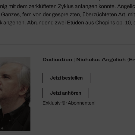
ig mit dem zerklüf­teten Zyklus anfangen konnte. Ange­lic
s Ganzes, fern von der gespreizten, über­züch­teten Art, mit
k angehen. Abrun­dend zwei Etüden aus Chopins op. 10, di
Dedi­ca­tion | Nicholas Ange­lich (E
Jetzt bestellen
Jetzt anhören
Exklusiv für Abonnenten!