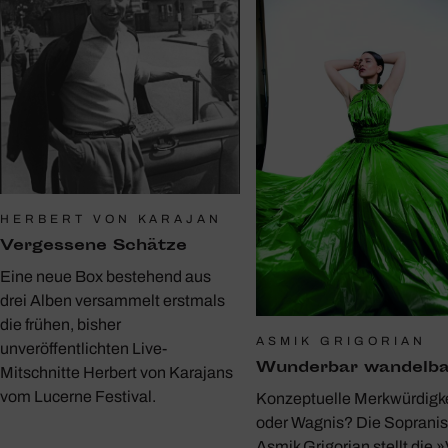
HERBERT VON KARAJAN
Verges­sene Schätze
Eine neue Box bestehend aus
drei Alben versammelt erstmals
die frühen, bisher
ASMIK GRIGORIAN
unveröffentlichten Live-
Wunderbar wandelba
Mitschnitte Herbert von Karajans
vom Lucerne Festival.
Konzeptuelle Merkwürdigke
oder Wagnis? Die Sopranis
Asmik Grigorian stellt die »