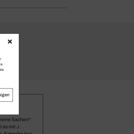
n
te
mte
eigen
 meine Sachen!“
 es mit J.
n. Schreibe klar