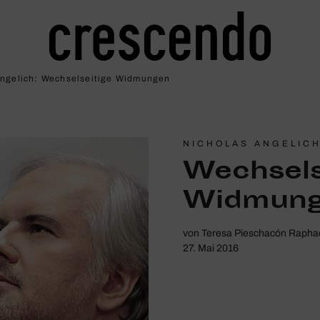
ngelich: Wech­sel­sei­tige ­Widmungen
NICHOLAS ANGELIC
Wech­sel­s
Widmun
von
Teresa Pieschacón Rapha
27. Mai 2016