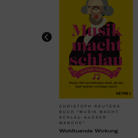
E NORMAN
CHRISTOPH REUTERS
Glanz­lichter
BUCH "MUSIK MACHT
SCHLAU-AUSSER M
ächtnis einer großen
ANCHE"
ertstimme: Jessye
Wohl­tu­ende Wirkung
Zu Lebzeiten der