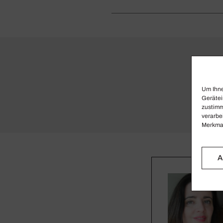
Um Ihne
Gerätei
zustimm
verarbe
Merkmal
A