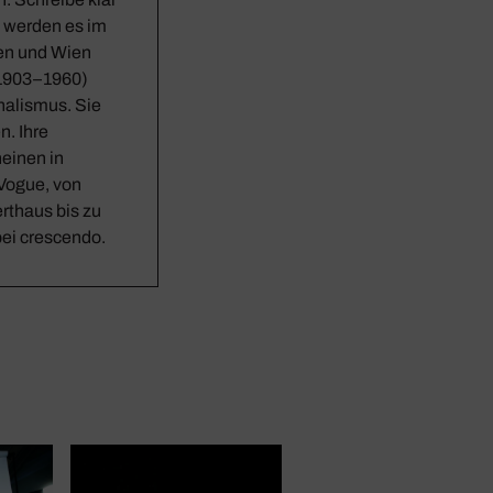
e werden es im
gen und Wien
(1903–1960)
nalismus. Sie
n. Ihre
einen in
Vogue, von
rthaus bis zu
bei crescendo.