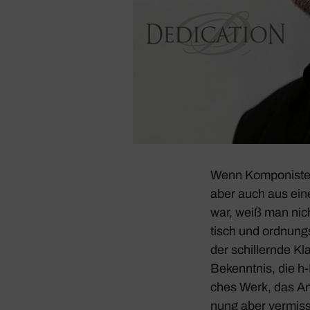
Wenn Kompo­nisten
aber auch aus ein
war, weiß man nich
tisch und ordnungs­
der schil­lernde Kla
Bekenntnis, die h‑
ches Werk, das Ang
nung aber vermisst