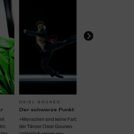
OSIEL GOUNEO
r
Der schwarze Punkt
it
»Menschen sind keine Farbe« hat
tin
der Tänzer Osiel Gouneo
Vier
anlässlich seiner neu