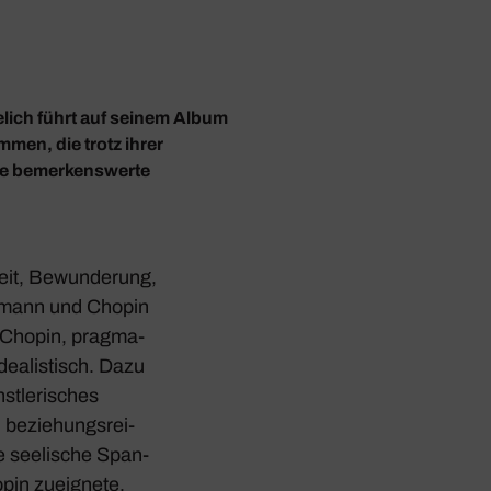
elich führt auf seinem Album
men, die trotz ihrer
ine bemerkenswerte
it, Bewun­de­rung,
u­mann und Chopin
he Chopin, prag­ma­
dea­lis­tisch. Dazu
t­le­ri­sches
 bezie­hungs­rei­
ie seeli­sche Span­
pin zueig­nete,