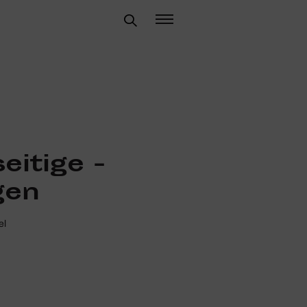
H
ei­tige ­
gen
el