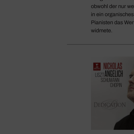
obwohl der nur wen
in ein orga­ni­sche
Pianisten das Wer
widmete.