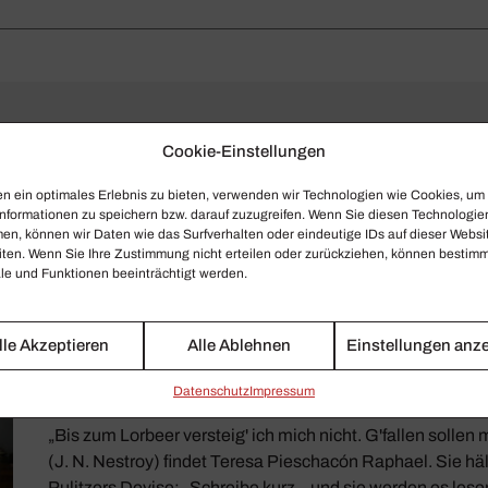
Cookie-Einstellungen
n ein optimales Erlebnis zu bieten, verwenden wir Technologien wie Cookies, um
nformationen zu speichern bzw. darauf zuzugreifen. Wenn Sie diesen Technologie
en, können wir Daten wie das Surfverhalten oder eindeutige IDs auf dieser Websi
iten. Wenn Sie Ihre Zustimmung nicht erteilen oder zurückziehen, können bestim
e und Funktionen beeinträchtigt werden.
lle Akzeptieren
Alle Ablehnen
Einstellungen anz
Teresa Pieschacón Raphael
Daten­schutz
Impressum
„Bis zum Lorbeer versteig' ich mich nicht. G'fallen sollen
(J. N. Nestroy) findet Teresa Pieschacón Raphael. Sie hält
Pulitzers Devise: „Schreibe kurz – und sie werden es lese