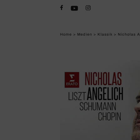
Home
>
Medien
>
Klassik
>
Nicholas A