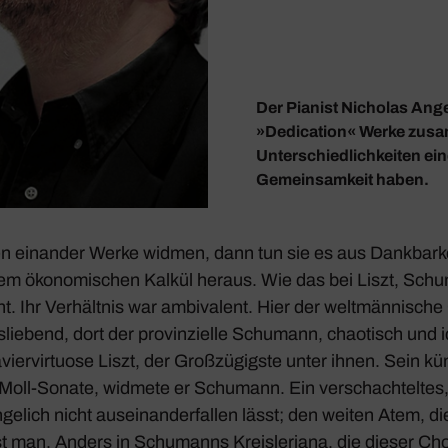
Der Pianist Nicholas Ang
»Dedication« Werke zusam
Unterschiedlichkeiten e
Gemeinsamkeit haben.
 einander Werke widmen, dann tun sie es aus Dank­bar­ke
em ökono­mi­schen Kalkül heraus. Wie das bei Liszt, Sch
t. Ihr Verhältnis war ambi­va­lent. Hier der welt­män­ni­sc
lie­bend, dort der provin­zi­elle Schu­mann, chao­tisch und i
vier­vir­tuose Liszt, der Groß­zü­gigste unter ihnen. Sein küns
Moll-Sonate, widmete er Schu­mann. Ein verschach­teltes,
e­lich nicht ausein­an­der­fallen lässt; den weiten Atem, d
 man. Anders in Schu­manns Kreis­le­riana, die dieser Cho