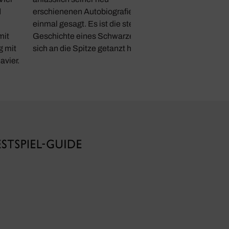
d
erschienenen Autobiografie
einmal gesagt. Es ist die steinige
mit
Geschichte eines Schwarzen, der
g mit
sich an die Spitze getanzt hat.
avier.