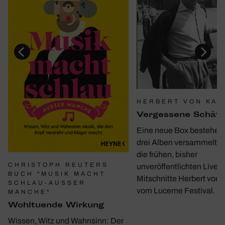
HERBERT VON KAR
Verges­sene Schät
Eine neue Box bestehen
drei Alben versammelt e
die frühen, bisher
CHRISTOPH REUTERS
unveröffentlichten Live-
BUCH "MUSIK MACHT
Mitschnitte Herbert von 
SCHLAU-AUSSER M
vom Lucerne Festival.
ANCHE"
Wohl­tu­ende Wirkung
Wissen, Witz und Wahnsinn: Der