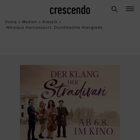
Home
>
Medien
>
Klassik
>
Nikolaus Harnoncourt: Durch­dachte Klang­rede