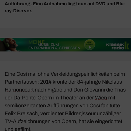
Aufführung. Eine Aufnahme liegt nun auf DVD und Blu-
ray-Disc vor.
Eine
Così
mal ohne Verklei­dungs­pein­lich­keiten beim
Part­ner­tausch: 2014 krönte der 84-jährige
Niko­laus
Harnon­court
nach
Figaro
und
Don Giovanni
die Trias
der Da-Ponte-Opern im Theater an der
Wien
mit
semikon­zer­tanten Auffüh­rungen von
Così fan tutte
.
Felix Brei­sach, verdienter Bild­re­gis­seur unzäh­liger
TV-Aufzeich­nungen von Opern, hat sie einge­richtet
und gefilmt.