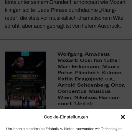
tönte unter seinem Gründer Harnon­court wie Mozart
klingen sollte: Jede Phrase durch­dachte „Klang­
rede“, die stets vor musi­ka­lisch-drama­ti­schem Witz
sprüht, aber auch geprägt ist von tiefem Ausdruck.
Wolf­gang Amadeus
Mozart: Così fan tutte |
Mari Eriks­moen, Mauro
Peter, Elisa­beth Kulman,
Katija Drago­jevic u.a.,
Arnold Schoen­berg Chor,
Concentus Musicus
Wien, Niko­laus Harnon­
court (Unitel)
Cookie-Einstellungen
Jetzt bestellen
Um Ihnen ein optimales Erlebnis zu bieten, verwenden wir Technologien