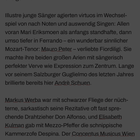
Illustre junge Sänger agierten virtuos im Wech­sel­
spiel von nach Noten und auswendig Singen: Allen
voran Mari Eriks­moen als anfangs stand­hafte, dann
umso tiefer in Ferrando – ein wunderbar sinn­li­cher
Mozart-Tenor:
Mauro Peter
– verliebte Fior­di­ligi. Sie
machte ihre beiden großen Arien mit sänge­risch
perfekter Verve wie Expres­sion zum Zentrum. Lange
vor seinem Salz­burger Guglielmo des letzten Jahres
bril­lierte bereits hier
Andrè Schuen
.
Markus Werba
war mit schwarzer Fliege der nüch­
terne, sarkas­tisch seine Rezi­ta­tive oft fast spre­
chende Draht­zieher Don Alfonso, und
Elisa­beth
Kulman
gab mit Mezzo-Pfeffer die schnip­pi­sche
Kammer­zofe Despina. Der
Concentus Musicus Wien