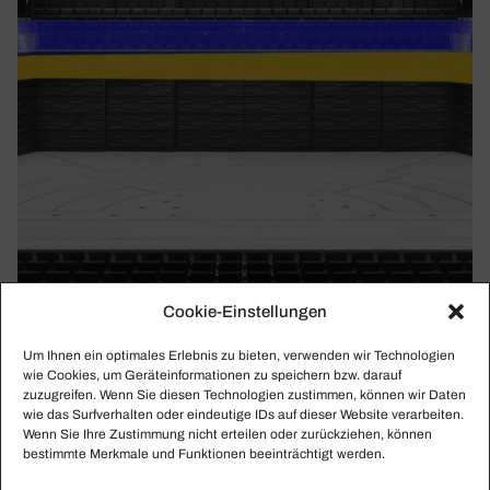
Cookie-Einstellungen
BERLINER STAATSKAPELLE, BR SO, HR-
Um Ihnen ein optimales Erlebnis zu bieten, verwenden wir Technologien
SINFONIEORCHESTER
wie Cookies, um Geräteinformationen zu speichern bzw. darauf
Stop the war! Stand with Ukraine!
zuzugreifen. Wenn Sie diesen Technologien zustimmen, können wir Daten
wie das Surfverhalten oder eindeutige IDs auf dieser Website verarbeiten.
Die Kulturszene bekundet in zahlreichen Benefizaktionen
Wenn Sie Ihre Zustimmung nicht erteilen oder zurückziehen, können
zugunsten der Ukraine Solidarität und Hilfsbereitschaft.
bestimmte Merkmale und Funktionen beeinträchtigt werden.