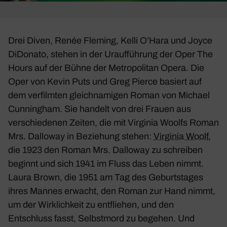
Drei Diven, Renée Fleming, Kelli O’Hara und Joyce
DiDo­nato, stehen in der Urauf­füh­rung der Oper
The
Hours
auf der Bühne der Metro­po­litan Opera. Die
Oper von Kevin Puts und Greg Pierce basiert auf
dem verfilmten gleich­na­migen Roman von Michael
Cunningham. Sie handelt von drei Frauen aus
verschie­denen Zeiten, die mit Virginia Woolfs Roman
Mrs. Dalloway
in Bezie­hung stehen:
Virginia Woolf
,
die 1923 den Roman
Mrs. Dalloway
zu schreiben
beginnt und sich 1941 im Fluss das Leben nimmt.
Laura Brown, die 1951 am Tag des Geburts­tages
ihres Mannes erwacht, den Roman zur Hand nimmt,
um der Wirk­lich­keit zu entfliehen, und den
Entschluss fasst, Selbst­mord zu begehen. Und