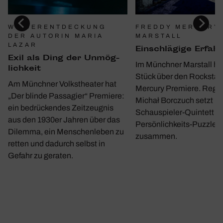
WIEDERENTDECKUNG
FREDDY MERCURY 
DER AUTORIN MARIA
MARSTALL
LAZAR
Einschlä­gige Erfah
Exil als Ding der Unmög­
Im Münchner Marstall hat
lich­keit
Stück über den Rockstar
Am Münchner Volkstheater hat
Mercury Premiere. Regi
„Der blinde Passagier“ Premiere:
Michał Borczuch setzt m
ein bedrückendes Zeitzeugnis
Schauspieler-Quintett ei
aus den 1930er Jahren über das
Persönlichkeits-Puzzle
Dilemma, ein Menschenleben zu
zusammen.
retten und dadurch selbst in
Gefahr zu geraten.