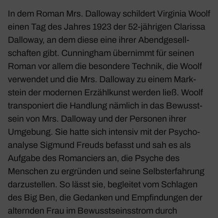
In dem Roman
Mrs. Dalloway
schil­dert Virginia Woolf
einen Tag des Jahres 1923 der 52-jährigen Clarissa
Dalloway, an dem diese eine ihrer Abend­ge­sell­
schaften gibt. Cunningham über­nimmt für seinen
Roman vor allem die beson­dere Technik, die Woolf
verwendet und die
Mrs. Dalloway
zu einem Mark­
stein der modernen Erzähl­kunst werden ließ. Woolf
trans­po­niert die Hand­lung nämlich in das Bewusst­
sein von Mrs. Dalloway und der Personen ihrer
Umge­bung. Sie hatte sich intensiv mit der Psycho­
ana­lyse Sigmund Freuds befasst und sah es als
Aufgabe des Roman­ciers an, die Psyche des
Menschen zu ergründen und seine Selbst­er­fah­rung
darzu­stellen. So lässt sie, begleitet vom Schlagen
des Big Ben, die Gedanken und Empfin­dungen der
alternden Frau im Bewusst­seins­strom durch