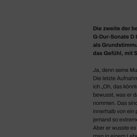
Die zweite der b
G‑Dur-Sonate
D 8
als Grund­stim­m
das Gefühl, mit S
Ja, denn seine Mus
Die letzte Aufnah
ich „Oh, das könnte
bewusst, was er da
nommen. Das sind z
inner­halb von ei
jemand so extreme 
Aber er wusste es 
man in einem Leben