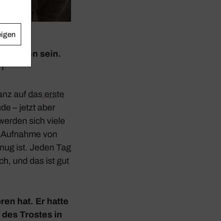
eigen
er­maßen sein.
n?
nanz auf
das erste
de – jetzt aber
werden sich viele
e Aufnahme von
enug ist. Jeden Tag
ch, und das ist gut
ren hat. Er hatte
n des Trostes in