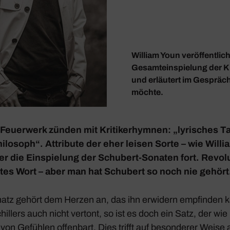
William Youn veröffentlich
Gesamteinspielung der K
und erläutert im Gespräc
möchte.
 Feuer­werk zünden mit Kriti­ker­hymnen: „lyri­sches T
i­lo­soph“. Attri­bute der eher leisen Sorte – wie Will
 er die Einspie­lung der Schu­bert-Sonaten fort. Revo­l
utes Wort – aber man hat Schu­bert so noch nie gehör
atz gehört dem Herzen an, das ihn erwi­dern empfinden 
hil­lers auch nicht vertont, so ist es doch ein Satz, der w
t von Gefühlen offen­bart. Dies trifft auf beson­derer Weise a