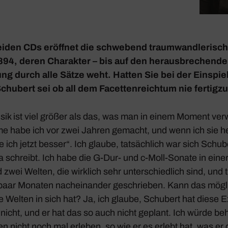
eiden CDs eröffnet die schwe­bend traum­wand­le­ri­sc
94, deren Charakter – bis auf den heraus­bre­chenden
ung durch alle Sätze weht. Hatten Sie bei der Einspie
chu­bert sei ob all dem Facet­ten­reichtum nie fertig­
ik ist viel größer als das, was man in einem Moment verwi
me habe ich vor zwei Jahren gemacht, und wenn ich sie h
 ich jetzt besser“. Ich glaube, tatsäch­lich war sich Schu­b
 schreibt. Ich habe die
G‑Dur-
und
c‑Moll-Sonate
in eine
wei Welten, die wirk­lich sehr unter­schied­lich sind, und 
n paar Monaten nach­ein­ander geschrieben. Kann das mögl
Welten in sich hat? Ja, ich glaube, Schu­bert hat diese E
nicht, und er hat das so auch nicht geplant. Ich würde b
 nicht noch mal erleben, so wie er es erlebt hat, was er 