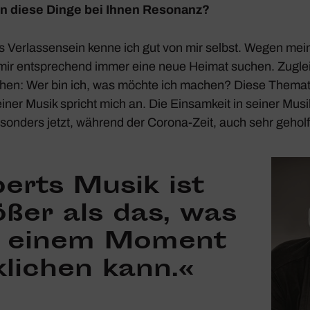
n diese Dinge bei Ihnen Reso­nanz?
s Verlas­sen­sein kenne ich gut von mir selbst. Wegen mei
 mir entspre­chend immer eine neue Heimat suchen. Zugle
hen: Wer bin ich, was möchte ich machen? Diese Themati
einer Musik spricht mich an. Die Einsam­keit in seiner Mus
son­ders jetzt, während der Corona-Zeit, auch sehr gehol
berts Musik ist
ößer als das, was
n einem Moment
­li­chen kann.«