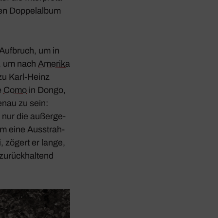
uen Doppel­album
r Aufbruch, um in
a, um nach
Amerika
u Karl-Heinz
e
Como
in Dongo,
enau zu sein:
t nur die außer­ge­
em eine Ausstrah­
, zögert er lange,
urück­hal­tend