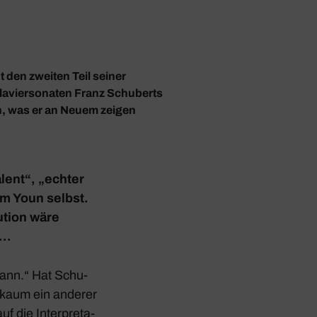
t den zweiten Teil seiner
laviersonaten Franz Schuberts
h, was er an Neuem zeigen
alent“, „echter
iam Youn selbst.
u­tion wäre
t…
kann.“ Hat Schu­
ie kaum ein anderer
uf die Inter­pre­ta­