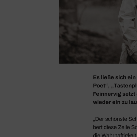
Es ließe sich ein
Poet“, „Tasten­ph
Fein­nervig setzt
wieder ein zu la
„Der schönste Sch
bert diese Zeile Sc
die Wahr­haf­tig­kei