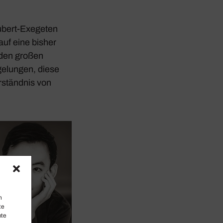
­bert-Exegeten
auf eine bisher
 den großen
 gelungen, diese
erständnis von
n
te
mte