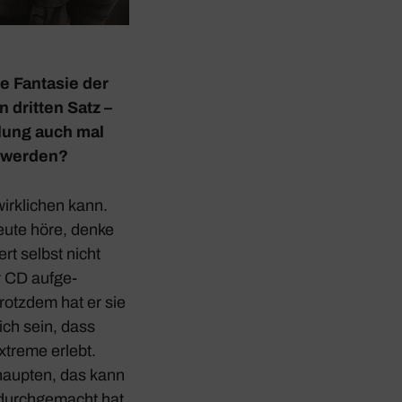
he Fantasie der
 dritten Satz –
­lung auch mal
zu­werden?
rk­li­chen kann.
eute höre, denke
ert selbst nicht
r CD aufge­
trotzdem hat er sie
ich sein, dass
xtreme erlebt.
ehaupten, das kann
durch­ge­macht hat.