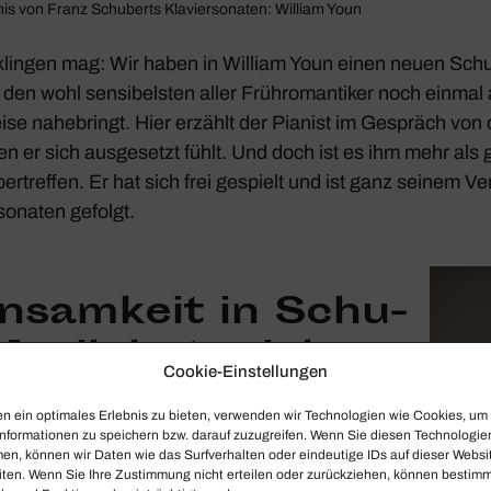
s von Franz Schu­berts Klavier­so­naten: William Youn
lingen mag: Wir haben in William Youn einen neuen Schu
den wohl sensi­belsten aller Früh­ro­man­tiker noch einmal 
se nahe­bringt. Hier erzählt der Pianist im Gespräch von
n er sich ausge­setzt fühlt. Und doch ist es ihm mehr als
er­treffen. Er hat sich frei gespielt und ist ganz seinem V
so­naten gefolgt.
insam­keit in Schu­
Musik hat mich
Cookie-Einstellungen
erührt.«
n ein optimales Erlebnis zu bieten, verwenden wir Technologien wie Cookies, um
nformationen zu speichern bzw. darauf zuzugreifen. Wenn Sie diesen Technologie
en, können wir Daten wie das Surfverhalten oder eindeutige IDs auf dieser Websi
iten. Wenn Sie Ihre Zustimmung nicht erteilen oder zurückziehen, können bestim