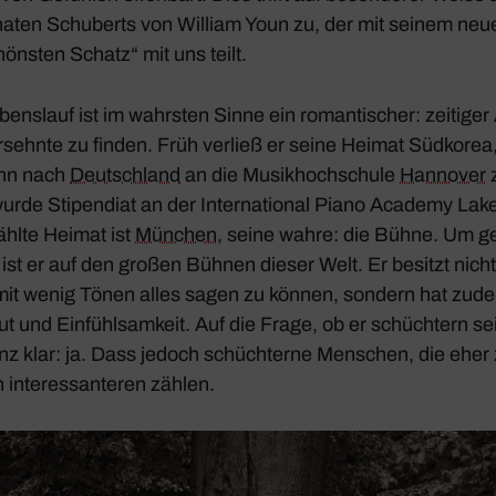
o­naten Schu­berts von William Youn zu, der mit seinem ne
önsten Schatz“ mit uns teilt.
bens­lauf ist im wahrsten Sinne ein roman­ti­scher: zeitige
sehnte zu finden. Früh verließ er seine Heimat Südkore
nn nach
Deutsch­land
an die Musik­hoch­schule
Hannover
z
rde Stipen­diat an der Inter­na­tional Piano Academy Lak
ählte Heimat ist
München
, seine wahre: die Bühne. Um g
 ist er auf den großen Bühnen dieser Welt. Er besitzt nich
mit wenig Tönen alles sagen zu können, sondern hat zud
t und Einfühl­sam­keit. Auf die Frage, ob er schüch­tern sei
z klar: ja. Dass jedoch schüch­terne Menschen, die eher z
 inter­es­san­teren zählen.