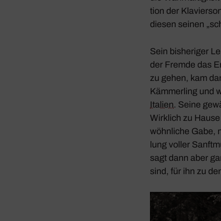
tion der Klavier­s
diesen seinen „sch
Sein bishe­riger Le
der Fremde das Er
zu gehen, kam da
Kämmer­ling und wu
Italien
. Seine gew
Wirk­lich zu Hause
wöhn­liche Gabe, 
lung voller Sanftmu
sagt dann aber gan
sind, für ihn zu den