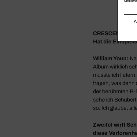
Merkmal
A
CRESCENDO: Spie
Hat die Einspie­
William Youn:
Nat
Album wirk­lich se
musste ich liefern
fragen, was denn
der berühmten
B‑
sehe ich Schu­bert
so. Ich glaube, al
Zweifel wirft Sch
diese Verlo­ren­h