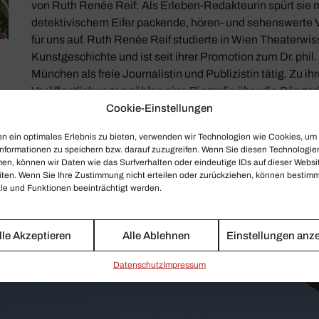
von Ruth Renée Reif: Als Erleben-Redakteurin spürt sie 
detektivischem Eifer packende, hören- und sehenswerte 
für uns auf. Ruth Renée Reif studierte in Wien Theaterwi
Kunstgeschichte und ist seit ihrer Promotion zum Dr. phil.
München als freie Journalistin und Publizistin tätig. Zu ih
Veröffentlichungen zählen eine Biografie über die Sänger
Armstrong, ein historisches Porträt der Stuttgarter Philh
Cookie-Einstellungen
zahlreiche Gespräche mit Musikern, Schriftstellern und P
n ein optimales Erlebnis zu bieten, verwenden wir Technologien wie Cookies, um
nformationen zu speichern bzw. darauf zuzugreifen. Wenn Sie diesen Technologie
en, können wir Daten wie das Surfverhalten oder eindeutige IDs auf dieser Websi
iten. Wenn Sie Ihre Zustimmung nicht erteilen oder zurückziehen, können bestim
e und Funktionen beeinträchtigt werden.
lle Akzeptieren
Alle Ablehnen
Einstellungen anz
Daten­schutz
Impressum