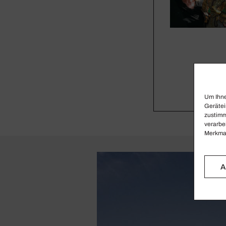
Um Ihne
Gerätei
zustimm
verarbe
Merkmal
A