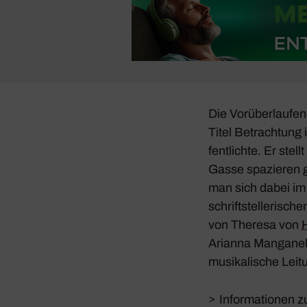
Die Vorüber­lau­fe
Titel
Betrach­tung
i
fent­lichte. Er ste
Gasse spazieren ge
man sich dabei im 
schrift­stel­le­ri­s
von Theresa von
Arianna Manganell
musi­ka­li­sche Lei
>
Informationen z