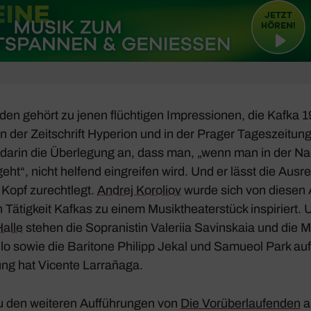
nden
gehört zu jenen flüch­tigen Impres­sionen, die Kafka 
n der Zeit­schrift
Hype­rion
und in der Prager Tages­zei­tun
llt darin die Über­le­gung an, dass man, „wenn man in der N
ht“, nicht helfend eingreifen wird. Und er lässt die Ausr
Kopf zurecht­legt.
Andrej Koro­liov
wurde sich von diesen
chen Tätig­keit Kafkas zu einem Musik­thea­ter­stück inspi­riert
Halle
stehen die Sopra­nistin Vale­riia Savins­kaia und die Me
o sowie die Bari­tone Philipp Jekal und Samueol Park au
tung hat Vicente Larra­ñaga.
u den weiteren Aufführungen von
Die Vorüberlaufenden
a