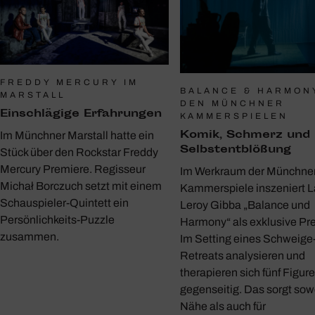
FREDDY MERCURY IM
BALANCE & HARMON
MARSTALL
DEN MÜNCHNER
Einschlä­gige Erfah­rungen
KAMMERSPIELEN
Komik, Schmerz und
Im Münchner Marstall hatte ein
Selbst­ent­blö­ßung
Stück über den Rockstar Freddy
Mercury Premiere. Regisseur
Im Werkraum der Münchne
Michał Borczuch setzt mit einem
Kammerspiele inszeniert 
Schauspieler-Quintett ein
Leroy Gibba „Balance und
Persönlichkeits-Puzzle
Harmony“ als exklusive Pr
zusammen.
Im Setting eines Schweige
Retreats analysieren und
therapieren sich fünf Figur
gegenseitig. Das sorgt sowo
Nähe als auch für