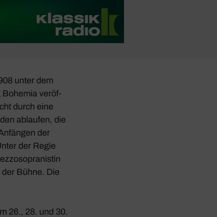
1908 unter dem
g
Bohemia
veröf­
acht durch eine
eden ablaufen, die
 Anfängen der
. Unter der Regie
zzo­so­pra­nistin
f der Bühne. Die
m 26., 28. und 30.