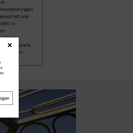
mit
Veranstaltungen
ssenschaft und
 1987 in
ren
in Karan
armoniker sowie
hilosophen.
n
te
mte
eigen