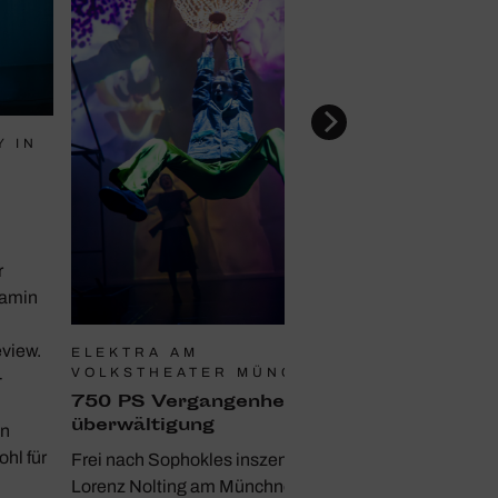
Y IN
r
Lamin
eview.
ELEKTRA AM
VOLKSTHEATER MÜNCHEN
-
750 PS Vergan­gen­heits­
über­wäl­ti­gung
en
hl für
Frei nach Sophokles inszeniert
Lorenz Nolting am Münchner