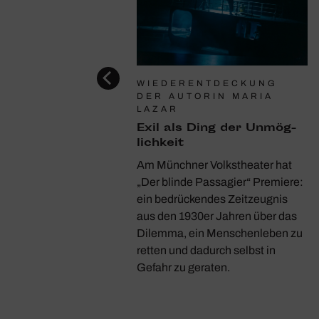
E IN MÜNCHEN
WIEDERENTDECKUNG
DER AUTORIN MARIA
its­kampf zweier
LAZAR
Exil als Ding der Unmög­
iéstheater inszeniert
lich­keit
Marciniak „Salome“ nach
Am Münchner Volkstheater hat
age von Oscar Wilde als
„Der blinde Passagier“ Premiere:
 Stück, bei dem auch
ein bedrückendes Zeitzeugnis
ichte und Geliebte eine
aus den 1930er Jahren über das
dende Rolle spielt
Dilemma, ein Menschenleben zu
retten und dadurch selbst in
Gefahr zu geraten.