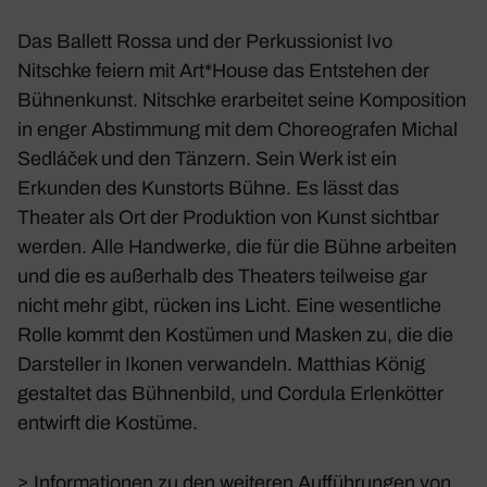
Das Ballett Rossa und der Perkus­sio­nist Ivo
Nitschke feiern mit
Art*House
das Entstehen der
Bühnen­kunst. Nitschke erar­beitet seine Kompo­si­tion
in enger Abstim­mung mit dem Choreo­grafen Michal
Sedláček und den Tänzern. Sein Werk ist ein
Erkunden des Kunst­orts Bühne. Es lässt das
Theater als Ort der Produk­tion von Kunst sichtbar
werden. Alle Hand­werke, die für die Bühne arbeiten
und die es außer­halb des Thea­ters teil­weise gar
nicht mehr gibt, rücken ins Licht. Eine wesent­liche
Rolle kommt den Kostümen und Masken zu, die die
Darsteller in Ikonen verwan­deln. Matthias König
gestaltet das Bühnen­bild, und Cordula Erlen­kötter
entwirft die Kostüme.
>
Informationen zu den weiteren Aufführungen von