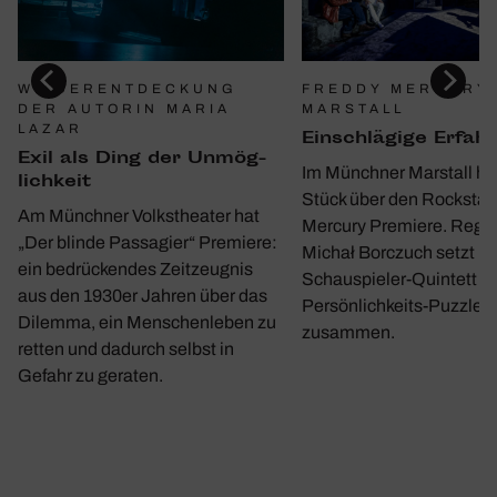
WIEDERENTDECKUNG
FREDDY MERCURY 
DER AUTORIN MARIA
MARSTALL
LAZAR
Einschlä­gige Erfah
Exil als Ding der Unmög­
Im Münchner Marstall hat
lich­keit
Stück über den Rockstar
Am Münchner Volkstheater hat
Mercury Premiere. Regi
„Der blinde Passagier“ Premiere:
Michał Borczuch setzt m
ein bedrückendes Zeitzeugnis
Schauspieler-Quintett ei
aus den 1930er Jahren über das
Persönlichkeits-Puzzle
Dilemma, ein Menschenleben zu
zusammen.
retten und dadurch selbst in
Gefahr zu geraten.