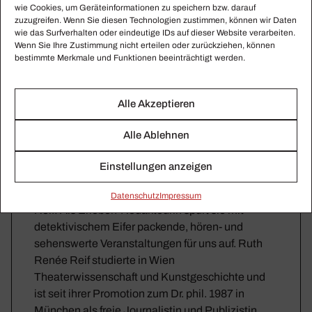
wie Cookies, um Geräteinformationen zu speichern bzw. darauf
zuzugreifen. Wenn Sie diesen Technologien zustimmen, können wir Daten
wie das Surfverhalten oder eindeutige IDs auf dieser Website verarbeiten.
Wenn Sie Ihre Zustimmung nicht erteilen oder zurückziehen, können
bestimmte Merkmale und Funktionen beeinträchtigt werden.
Alle Akzeptieren
Alle Ablehnen
Ruth Renée Reif
Einstellungen anzeigen
Das „flüchtige Ereignis“ in CRESCENDO
anzukündigen, ist die Aufgabe von Ruth Renée
Daten­schutz
Impressum
Reif: Als Erleben-Redakteurin spürt sie mit
detektivischem Eifer packende, hören- und
sehenswerte Veranstaltungen für uns auf. Ruth
Renée Reif studierte in Wien
Theaterwissenschaft und Kunstgeschichte und
ist seit ihrer Promotion zum Dr. phil. 1987 in
München als freie Journalistin und Publizistin