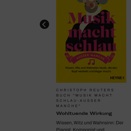
E NORMAN
CHRISTOPH REUTERS
Glanz­lichter
BUCH "MUSIK MACHT
SCHLAU-AUSSER M
ächtnis einer großen
ANCHE"
ertstimme: Jessye
Wohl­tu­ende Wirkung
Zu Lebzeiten der
Wissen, Witz und Wahnsinn: Der
 unveröffentlichte
Pianist, Komponist und