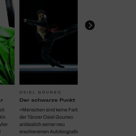
OSIEL GOUNEO
r
Der schwarze Punkt
it
»Menschen sind keine Farbe« hat
tin
der Tänzer Osiel Gouneo
Vier
anlässlich seiner neu
d
erschienenen Autobiografie