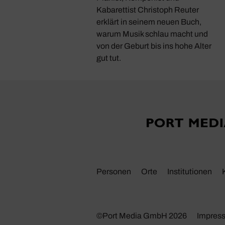
n mit Musik von
Kabarettist Christoph Reuter
Strauss, Haydn, Berlioz
erklärt in seinem neuen Buch,
en.
warum Musik schlau macht und
von der Geburt bis ins hohe Alter
gut tut.
Personen
Orte
Insti­tu­tionen
©Port Media GmbH 2026
Impres