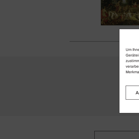
Um Ihne
Gerätei
zustimm
verarbe
Merkmal
A