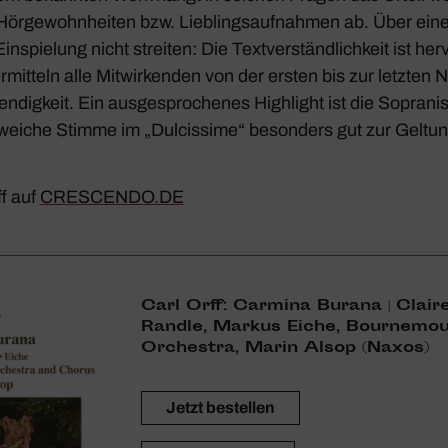
 Hörge­wohn­heiten bzw. Lieb­lings­auf­nahmen ab. Über eine
nspie­lung nicht streiten: Die Text­ver­ständ­lich­keit ist her
it­teln alle Mitwir­kenden von der ersten bis zur letzten N
ig­keit. Ein ausge­spro­chenes High­light ist die Sopra­nist
 weiche Stimme im „Dulcis­sime“ beson­ders gut zur Geltu
f auf
CRESCENDO.DE
Carl Orff: Carmina Burana | Clair
Randle, Markus Eiche, Bour­ne­m
Orchestra, Marin Alsop (Naxos)
Jetzt bestellen