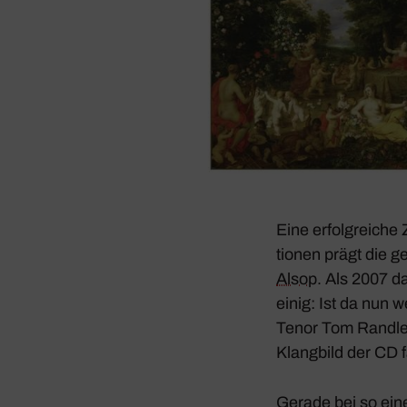
Eine erfolg­reich
tionen prägt die 
Alsop
. Als 2007 d
einig: Ist da nun 
Tenor Tom Randle d
Klang­bild der CD fa
Gerade bei so ein