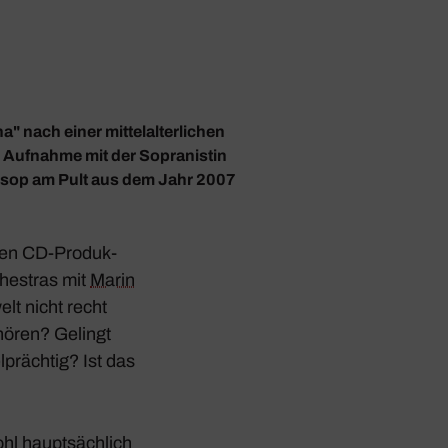
a" nach einer mittelalterlichen
r Aufnahme mit der Sopranistin
Alsop am Pult aus dem Jahr 2007
ielen CD-Produk­
hestras mit
Marin
elt nicht recht
Chören? Gelingt
prächtig? Ist das
l haupt­säch­lich