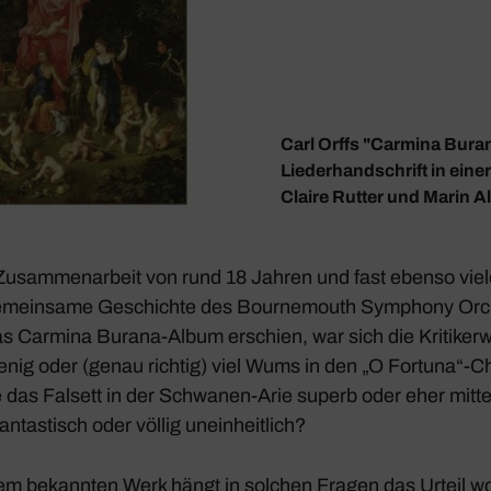
Carl Orffs "Carmina Buran
Liederhandschrift in eine
Claire Rutter und Marin 
e Zusam­men­ar­beit von rund 18 Jahren und fast ebenso v
gemein­same Geschichte des Bour­ne­mouth Symphony Orc
as
Carmina Burana
-Album erschien, war sich die Kriti­ker­w
wenig oder (genau richtig) viel Wums in den „O Fortuna“-
as Falsett in der Schwanen-Arie superb oder eher mittel­
ntas­tisch oder völlig unein­heit­lich?
em bekannten Werk hängt in solchen Fragen das Urteil woh