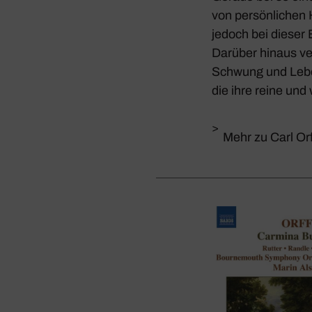
von persön­li­chen
jedoch bei dieser Ei
Darüber hinaus verm
Schwung und Leben­d
die ihre reine und
>
Mehr zu Carl Orf