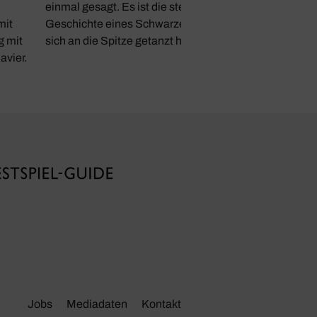
einmal gesagt. Es ist die steinige
mit
Geschichte eines Schwarzen, der
g mit
sich an die Spitze getanzt hat.
avier.
Jobs
Media­daten
Kontakt