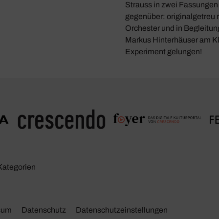
Strauss in zwei Fassungen
gegenüber: originalgetreu 
Orchester und in Begleitun
Markus Hinterhäuser am Kl
Experiment gelungen!
Kate­go­rien
sum
Daten­schutz
Daten­schutz­ein­stel­lungen