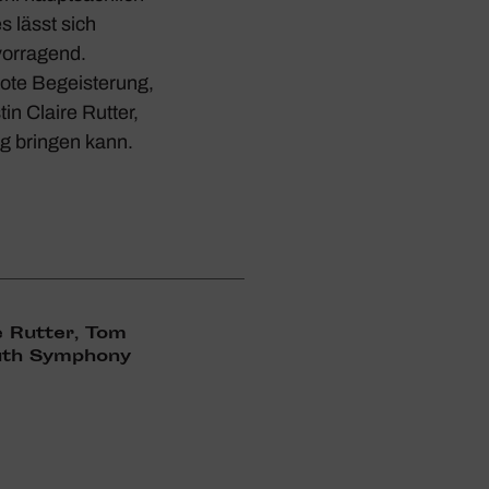
s lässt sich
vor­ra­gend.
ote Begeis­te­rung,
in Claire Rutter,
ng bringen kann.
e Rutter, Tom
outh Symphony