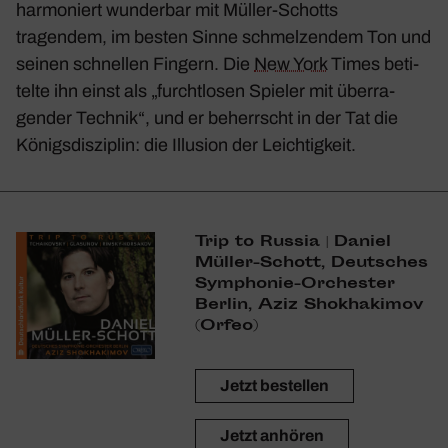
harmo­niert wunderbar mit Müller-Schotts
tragendem, im besten Sinne schmel­zendem Ton und
seinen schnellen Fingern. Die
New York
Times beti­
telte ihn einst als „furcht­losen Spieler mit über­ra­
gender Technik“, und er beherrscht in der Tat die
Königs­dis­zi­plin: die Illu­sion der Leich­tig­keit.
Trip to Russia | Daniel
Müller-Schott, Deut­sches
Symphonie-Orchester
Berlin, Aziz Shok­ha­kimov
(Orfeo)
Jetzt bestellen
Jetzt anhören