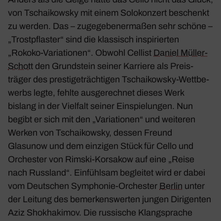
von Tschai­kowsky mit einem Solo­kon­zert beschenkt
zu werden. Das – zuge­ge­be­ner­maßen sehr schöne –
„Trost­pflaster“ sind die klas­sisch inspi­rierten
„Rokoko-Varia­tionen“. Obwohl Cellist
Daniel Müller-
Schott
den Grund­stein seiner Karriere als Preis­
träger des pres­tige­trächtigen Tschai­kowsky-Wett­be­
werbs legte, fehlte ausge­rechnet dieses Werk
bislang in der Viel­falt seiner Einspie­lungen. Nun
begibt er sich mit den „Vari­a­tionen“ und weiteren
Werken von Tschai­kowsky, dessen Freund
Glasunow und dem einzigen Stück für Cello und
Orchester von Rimski-Korsakow auf eine „Reise
nach Russ­land“. Einfühlsam begleitet wird er dabei
vom Deut­schen Symphonie-Orchester
Berlin
unter
der Leitung des bemer­kens­werten jungen Diri­genten
Aziz Shok­ha­kimov. Die russi­sche Klang­sprache