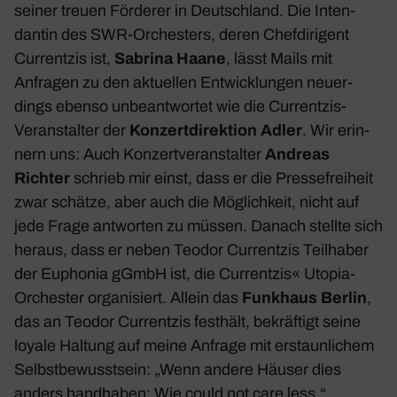
seiner treuen Förderer in Deutsch­land. Die Inten­
dantin des SWR-Orches­ters, deren Chef­di­ri­gent
Curr­entzis ist,
Sabrina Haane
, lässt Mails mit
Anfragen zu den aktu­ellen Entwick­lungen neuer­
dings ebenso unbe­ant­wortet wie die Curr­entzis-
Veran­stalter der
Konzert­di­rek­tion Adler
. Wir erin­
nern uns: Auch Konzert­ver­an­stalter
Andreas
Richter
schrieb mir einst, dass er die Pres­se­frei­heit
zwar schätze, aber auch die Möglich­keit, nicht auf
jede Frage antworten zu müssen. Danach stellte sich
heraus, dass er neben Teodor Curr­entzis Teil­haber
der Euphonia gGmbH ist, die Curr­entzis« Utopia-
Orchester orga­ni­siert. Allein das
Funk­haus Berlin
,
das an Teodor Curr­entzis fest­hält, bekräf­tigt seine
loyale Haltung auf meine Anfrage mit erstaun­li­chem
Selbst­be­wusst­sein: „Wenn andere Häuser dies
anders hand­haben: Wie could not care less.“