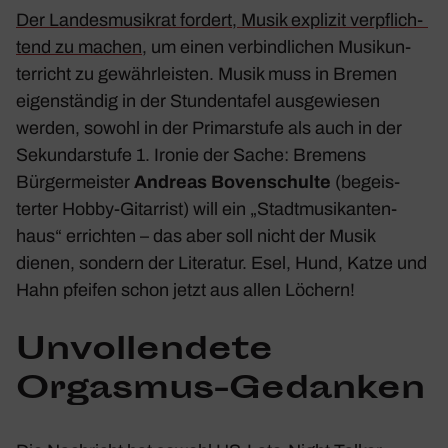
Der Landes­mu­sikrat fordert, Musik explizit verpflich­
tend zu machen
, um einen verbind­li­chen Musik­un­
ter­richt zu gewähr­leisten. Musik muss in Bremen
eigen­ständig in der Stun­den­tafel ausge­wiesen
werden, sowohl in der Primar­stufe als auch in der
Sekun­dar­stufe 1. Ironie der Sache: Bremens
Bürger­meister
Andreas Boven­schulte
(begeis­
terter Hobby-Gitar­rist) will ein „Stadt­mu­si­kan­ten­
haus“ errichten – das aber soll nicht der Musik
dienen, sondern der Lite­ratur. Esel, Hund, Katze und
Hahn pfeifen schon jetzt aus allen Löchern!
Unvoll­endete
Orgasmus-Gedanken