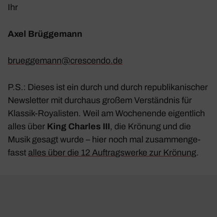
Ihr
Axel Brüg­ge­mann
brueggemann@​crescendo.​de
P.S.: Dieses ist ein durch und durch repu­bli­ka­ni­scher
News­letter mit durchaus großem Verständnis für
Klassik-Roya­listen. Weil am Wochen­ende eigent­lich
alles über
King Charles III
, die Krönung und die
Musik gesagt wurde – hier noch mal zusam­men­ge­
fasst
alles über die 12 Auftrags­werke zur Krönung
.