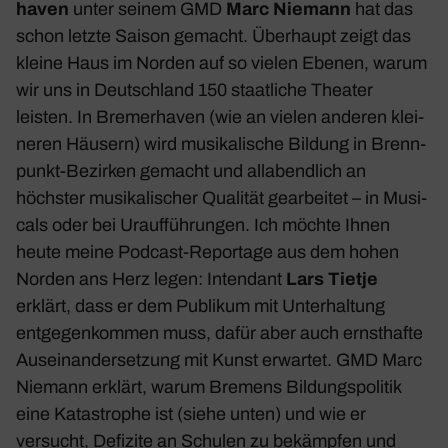
haven
unter seinem GMD
Marc Niemann
hat das
schon letzte Saison gemacht. Über­haupt zeigt das
kleine Haus im Norden auf so vielen Ebenen, warum
wir uns in Deutsch­land 150 staat­liche Theater
leisten. In Bremer­haven (wie an vielen anderen klei­
neren Häusern) wird musi­ka­li­sche Bildung in Brenn­
punkt-Bezirken gemacht und allabend­lich an
höchster musi­ka­li­scher Qualität gear­beitet – in Musi­
cals oder bei Urauf­füh­rungen. Ich möchte Ihnen
heute meine Podcast-Repor­tage aus dem hohen
Norden ans Herz legen: Inten­dant
Lars Tietje
erklärt, dass er dem Publikum mit Unter­hal­tung
entge­gen­kommen muss, dafür aber auch ernst­hafte
Ausein­an­der­set­zung mit Kunst erwartet. GMD Marc
Niemann erklärt, warum Bremens Bildungs­po­litik
eine Kata­strophe ist (siehe unten) und wie er
versucht, Defi­zite an Schulen zu bekämpfen und