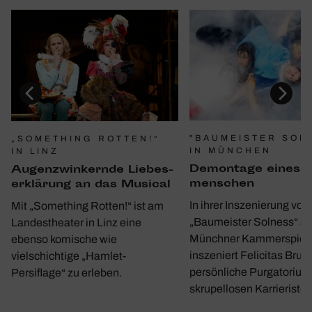
"BAUMEISTER SOL
„SOMETHING ROTTEN!“
IN MÜNCHEN
IN LINZ
Demon­tage eines 
Augen­zwin­kernde Liebes­
men­schen
er­klä­rung an das Musical
In ihrer Inszenierung von
Mit „Something Rotten!“ ist am
„Baumeister Solness“ a
Landestheater in Linz eine
Münchner Kammerspiel
ebenso komische wie
inszeniert Felicitas Bruc
vielschichtige „Hamlet-
persönliche Purgatorium
Persiflage“ zu erleben.
skrupellosen Karrieristen