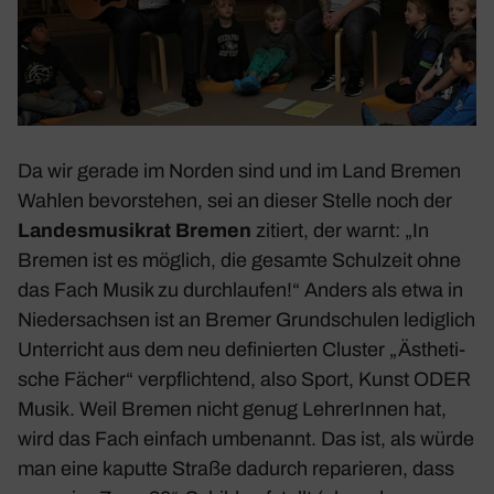
Da wir gerade im Norden sind und im Land Bremen
Wahlen bevor­stehen, sei an dieser Stelle noch der
Landes­mu­sikrat Bremen
zitiert, der warnt: „In
Bremen ist es möglich, die gesamte Schul­zeit ohne
das Fach Musik zu durch­laufen!“ Anders als etwa in
Nieder­sachsen ist an Bremer Grund­schulen ledig­lich
Unter­richt aus dem neu defi­nierten Cluster „Ästhe­ti­
sche Fächer“ verpflich­tend, also Sport, Kunst ODER
Musik. Weil Bremen nicht genug Lehre­rInnen hat,
wird das Fach einfach umbe­nannt. Das ist, als würde
man eine kaputte Straße dadurch repa­rieren, dass