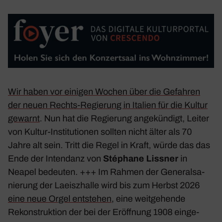
Wir haben vor einigen Wochen über die Gefahren
der neuen Rechts-Regie­rung in Italien für die Kultur
gewarnt
. Nun hat die Regie­rung ange­kün­digt, Leiter
von Kultur-Insti­tu­tionen sollten nicht älter als 70
Jahre alt sein. Tritt die Regel in Kraft, würde das das
Ende der Inten­danz von
Stéphane Lissner
in
Neapel bedeuten. +++ Im Rahmen der Gene­ral­sa­
nie­rung der Laeiszhalle wird bis zum Herbst 2026
eine neue Orgel entstehen
, eine weit­ge­hende
Rekon­struk­tion der bei der Eröff­nung 1908 einge­