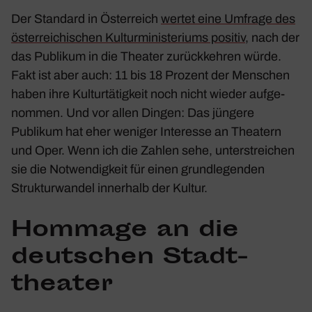
Der
Stan­dard
in Öster­reich
wertet eine Umfrage des
öster­rei­chi­schen Kultur­mi­nis­te­riums positiv
, nach der
das Publikum in die Theater zurück­kehren würde.
Fakt ist aber auch: 11 bis 18 Prozent der Menschen
haben ihre Kultur­tä­tig­keit noch nicht wieder aufge­
nommen. Und vor allen Dingen: Das jüngere
Publikum hat eher weniger Inter­esse an Thea­tern
und Oper. Wenn ich die Zahlen sehe, unter­strei­chen
sie die Notwen­dig­keit für einen grund­le­genden
Struk­tur­wandel inner­halb der Kultur.
Hommage an die
deut­schen Stadt­
theater