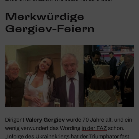
Merk­wür­dige
Gergiev-Feiern
Diri­gent
Valery Gergiev
wurde 70 Jahre alt, und ein
wenig verwun­dert das Wording
in der
FAZ
schon.
„Infolge des Ukrai­ne­kriegs hat der Trium­phator fast