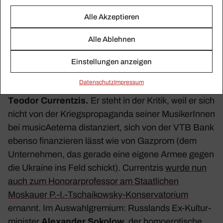
Das Schweigen der
Alle Akzeptieren
Lämmer
Alle Ablehnen
Einstellungen anzeigen
Vor seinen anste­henden Diri­gaten in Europa gibt es
Daten­schutz
Impressum
aller­hand neue Meldungen rund um den Diri­genten
Teodor Curr­entzis
.
Er steht in der Kritik, weil er sich
nicht von der Kriegs­pro­pa­ganda seiner Musi­ke­rInnen
bei musi­cAe­terna distan­ziert, sich von der VTB Bank
ebenso finan­zieren lässt wie von Gazprom (dem
Unter­nehmen, das gerade eine eigene Armee gegen
die Ukraine ins Feld schickt). Curr­entzis
wurde nun
auch zum Hono­rar­pro­fessor am Staat­li­chen
Moskauer P.-I.-Tschaikowsky-Konservatorium
ernannt. Im Auswahl­gre­mium: Russ­lands Ex-Kultur­
mi­nister
Alex­ander Sokolow
, der homo­ero­ti­sche