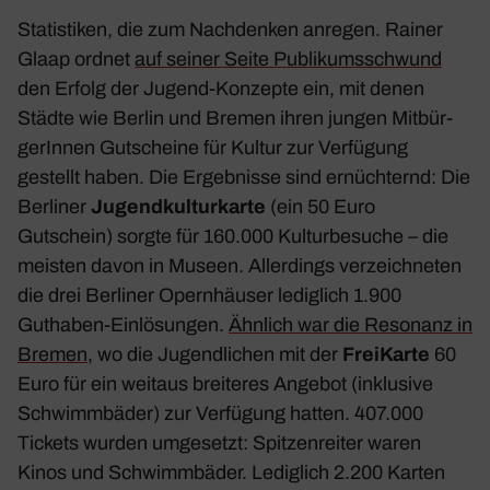
Statis­tiken, die zum Nach­denken anregen. Rainer
Glaap ordnet
auf seiner Seite Publi­kums­schwund
den Erfolg der Jugend-Konzepte ein, mit denen
Städte wie Berlin und Bremen ihren jungen Mitbür­
ge­rInnen Gutscheine für Kultur zur Verfü­gung
gestellt haben. Die Ergeb­nisse sind ernüch­ternd: Die
Berliner
Jugend­kul­tur­karte
(ein 50 Euro
Gutschein) sorgte für 160.000 Kultur­be­suche – die
meisten davon in Museen. Aller­dings verzeich­neten
die drei Berliner Opern­häuser ledig­lich 1.900
Guthaben-Einlö­sungen.
Ähnlich war die Reso­nanz in
Bremen
, wo die Jugend­li­chen mit der
Frei­Karte
60
Euro für ein weitaus brei­teres Angebot (inklu­sive
Schwimm­bäder) zur Verfü­gung hatten. 407.000
Tickets wurden umge­setzt: Spit­zen­reiter waren
Kinos und Schwimm­bäder. Ledig­lich 2.200 Karten