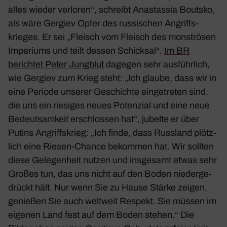
alles wieder verloren“, schreibt Anast­assia Boutsko,
als wäre Gergiev Opfer des russi­schen Angriffs­
krieges. Er sei „Fleisch vom Fleisch des mons­trösen
Impe­riums und teilt dessen Schicksal“.
Im BR
berichtet Peter Jung­blut
dagegen sehr ausführ­lich,
wie Gergiev zum Krieg steht: „Ich glaube, dass wir in
eine Periode unserer Geschichte einge­treten sind,
die uns ein riesiges neues Poten­zial und eine neue
Bedeut­sam­keit erschlossen hat“, jubelte er über
Putins Angriffs­krieg: „Ich finde, dass Russ­land plötz­
lich eine Riesen-Chance bekommen hat. Wir sollten
diese Gele­gen­heit nutzen und insge­samt etwas sehr
Großes tun, das uns nicht auf den Boden nieder­ge­
drückt hält. Nur wenn Sie zu Hause Stärke zeigen,
genießen Sie auch welt­weit Respekt. Sie müssen im
eigenen Land fest auf dem Boden stehen.“ Die