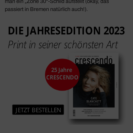
man ein „Zone 30“-Schild aufstellt (okay, das
passiert in Bremen natür­lich auch!).