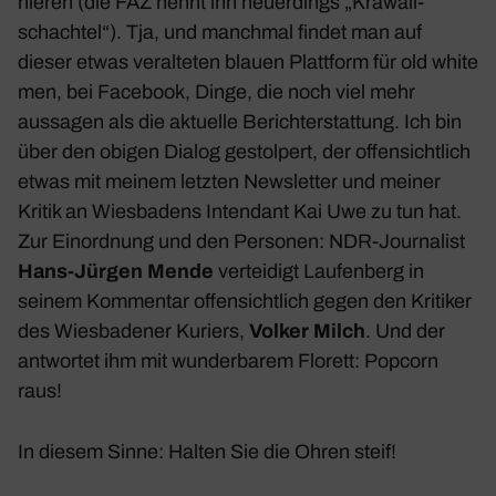
nieren (die
FAZ
nennt ihn neuer­dings „Krawall­
schachtel“). Tja, und manchmal findet man auf
dieser etwas veral­teten blauen Platt­form für old white
men, bei Face­book, Dinge, die noch viel mehr
aussagen als die aktu­elle Bericht­erstat­tung. Ich bin
über den obigen Dialog gestol­pert, der offen­sicht­lich
etwas mit meinem letzten News­letter und meiner
Kritik an Wies­ba­dens Inten­dant Kai Uwe zu tun hat.
Zur Einord­nung und den Personen: NDR-Jour­na­list
Hans-Jürgen Mende
vertei­digt Laufen­berg in
seinem Kommentar offen­sicht­lich gegen den Kritiker
des
Wies­ba­dener Kuriers
,
Volker Milch
. Und der
antwortet ihm mit wunder­barem Florett: Popcorn
raus!
In diesem Sinne: Halten Sie die Ohren steif!