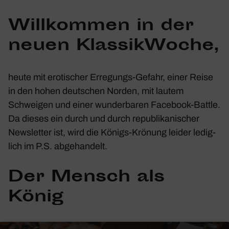
Will­kommen in der
neuen Klas­sik­Woche,
heute mit eroti­scher Erre­gungs-Gefahr, einer Reise
in den hohen deut­schen Norden, mit lautem
Schweigen und einer wunder­baren Face­book-Battle.
Da dieses ein durch und durch repu­bli­ka­ni­scher
News­letter ist, wird die Königs-Krönung leider ledig­
lich im P.S. abge­han­delt.
Der Mensch als
König