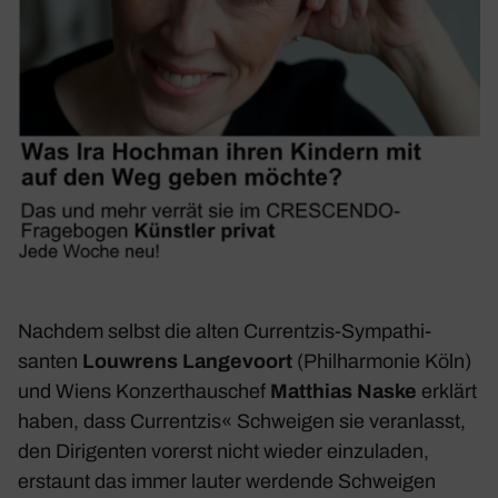
Nachdem selbst die alten Curr­entzis-Sympa­thi­
santen
Louw­rens Lange­voort
(Phil­har­monie Köln)
und Wiens Konzert­haus­chef
Matthias Naske
erklärt
haben, dass Curr­entzis« Schweigen sie veran­lasst,
den Diri­genten vorerst nicht wieder einzu­laden,
erstaunt das immer lauter werdende Schweigen