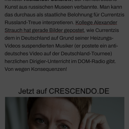
Kunst aus russi­schen Museen verbannte. Man kann
das durchaus als staat­liche Beloh­nung für Curr­entzis
Russ­land-Treue inter­pre­tieren.
Kollege Alex­ander
Strauch hat gerade Bilder gepostet
, wie Curr­entzis
dem in Deutsch­land auf Grund seiner Heizungs-
Videos suspen­dierten Musiker (er postete ein anti-
deut­sches Video auf der Deutsch­land-Tournee)
herz­li­chen Diri­gier-Unter­richt im DOM-Radio gibt.
Von wegen Konse­quenzen!