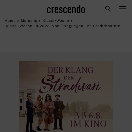
Home
>
Meinung
>
KlassikWoche
>
KlassikWoche 19/2023: Von Erre­gungen und Stadt­thea­tern