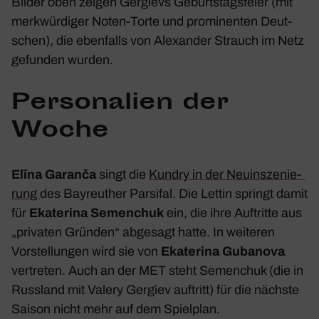
Bilder oben zeigen Gergievs Geburts­tags­feier (mit
merk­wür­diger Noten-Torte und promi­nenten Deut­
schen), die eben­falls von
Alex­ander Strauch
im Netz
gefunden wurden.
Perso­na­lien der
Woche
Elīna
Garanča
singt die
Kundry in der Neuin­sze­nie­
rung
des Bayreu­ther
Parsifal
. Die Lettin springt damit
für
Ekate­rina Semen­chuk
ein, die ihre Auftritte aus
„privaten Gründen“ abge­sagt hatte. In weiteren
Vorstel­lungen wird sie von
Ekate­rina Guba­nova
vertreten. Auch an der MET steht Semen­chuk (die in
Russ­land mit Valery Gergiev auftritt) für die nächste
Saison nicht mehr auf dem Spiel­plan.