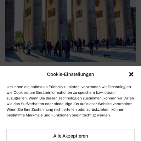
DANIEL HOPE
Cookie-Einstellungen
Berlin – »die Leich­tig­keit wieder erlernen«
Um Ihnen ein optimales Erlebnis zu bieten, verwenden wir Technologien
Daniel Hope lebt seit fünf Jahren in Berlin. Dass es mal ein
wie Cookies, um Geräteinformationen zu speichern bzw. darauf
richtiges Zuhause sein würde, hätte er nicht gedacht. Doch
zuzugreifen. Wenn Sie diesen Technologien zustimmen, können wir Daten
wie das Surfverhalten oder eindeutige IDs auf dieser Website verarbeiten.
seiner Frau zuliebe – einer Berliner Künstlerin – hat er es
Wenn Sie Ihre Zustimmung nicht erteilen oder zurückziehen, können
ausprobiert. „Die beste Entscheidung meines Lebens!“
bestimmte Merkmale und Funktionen beeinträchtigt werden.
Weil Berlin Geschichte persönlich erzählt, und Daniel Hope
liebt Geschichte und Geschichten. Und schreibt sie mit viel
Herz fort.
Alle Akzeptieren