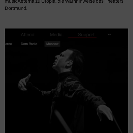
musicAeterna zu Utopia, die Warnhinweise des Theaters
Dortmund.