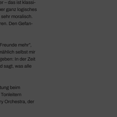
 – das ist klas­si­
er ganz logi­sches
 sehr mora­lisch.
­hören. Den Gefan­
e Freunde mehr”,
mäh­lich selbst mir
geben: In der Zeit
d sagt, was alle
itung beim
Tonlei­tern
y Orchestra, der