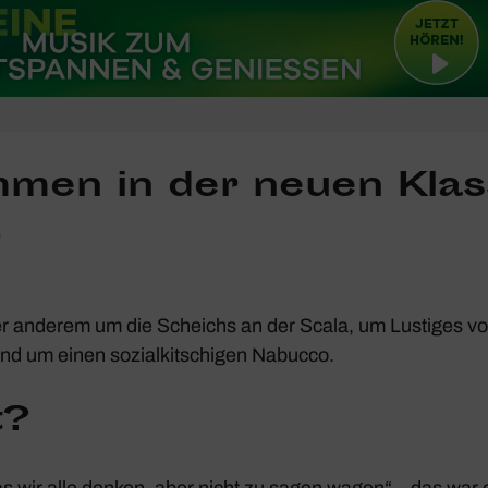
mmen in der neuen Klas
,
er anderem um die Scheichs an der Scala, um Lustiges vo
und um einen sozi­al­kit­schigen Nabucco.
t?
s wir alle denken, aber nicht zu sagen wagen“ – das war 