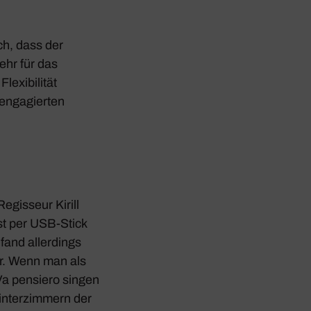
ch, dass der
ehr für das
xi­bi­lität
enga­gierten
egis­seur Kirill
t per USB-Stick
fand aller­dings
war. Wenn man als
Va pensiero singen
inter­zim­mern der