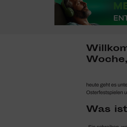
Will­ko
Woche
heute geht es unt
Oster­fest­spielen 
Was is
„Sie schreiben, wa