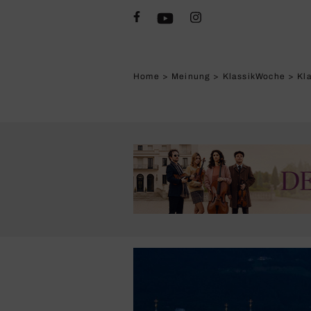
Home
>
Meinung
>
KlassikWoche
>
Kl