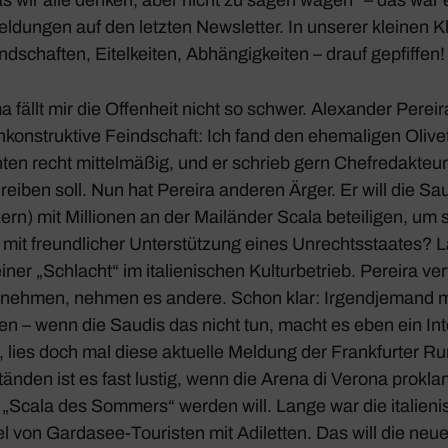
­dungen auf den letzten News­letter. In unserer kleinen Kl
d­schaften, Eitel­keiten, Abhän­gig­keiten – drauf gepfiffen!
fällt mir die Offen­heit nicht so schwer. Alex­ander Pereir
kon­struk­tive Feind­schaft: Ich fand den ehema­ligen Olivet
ten recht mittel­mäßig, und er schrieb gern Chef­re­dak­teu
chreiben soll. Nun hat Pereira anderen Ärger. Er will die Sa
­zern) mit Millionen an der Mailänder Scala betei­ligen, um
 mit freund­li­cher Unter­stüt­zung eines Unrechts­staates?
iner „Schlacht“ im italie­ni­schen Kultur­be­trieb. Pereira ve
t nehmen, nehmen es andere. Schon klar: Irgend­je­mand
n – wenn die Saudis das nicht tun, macht es eben ein Int
, lies doch mal diese aktu­elle Meldung der Frank­furter R
nden ist es fast lustig, wenn die Arena di
Verona
prokla­
 „Scala des Sommers“ werden will. Lange war die italie­ni
l von Gardasee-Touristen mit Adiletten. Das will die neue