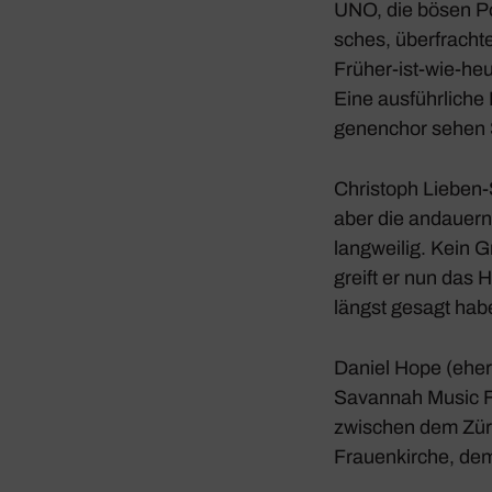
UNO, die bösen Pol
sches, über­frach­
Früher-ist-wie-heu
Eine ausführ­liche
ge­nen­chor sehen 
Chris­toph Lieben
aber die andau­er
lang­weilig. Kein G
greift er nun das 
längst gesagt habe
Daniel Hope (eher
Savannah Music Fes
zwischen dem
Zür
Frau­en­kirche, d