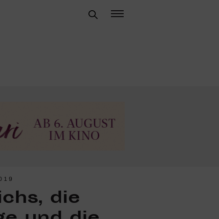
019
chs, die
nge und die