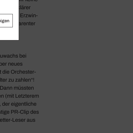
usi­ker­klärer
htet, ein Erzwin­
eigen
ntrans­pa­renter
 Zuwachs bei
ber neues
t die Orches­ter­
lter zu zahlen“!
n? Dann müssten
n (mit Letz­terem
 der eigent­liche
ustige PR-Clip des
letter-Leser aus