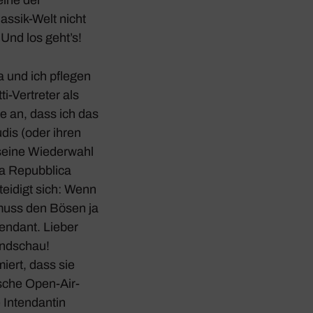
assik-Welt nicht
 Und los geht’s!
a und ich pflegen
ti-Vertreter als
re an, dass ich das
udis (oder ihren
 seine Wieder­wahl
 La Repubblica
rtei­digt sich: Wenn
 muss den Bösen ja
en­dant. Lieber
und­schau!
miert, dass sie
­sche Open-Air-
 Inten­dantin