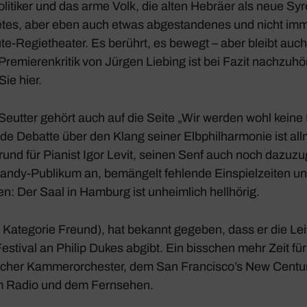
i­tiker und das arme Volk, die alten Hebräer als neue Syrer
tetes, aber eben auch etwas abge­stan­denes und nicht imm
te-Regie­theater. Es berührt, es bewegt – aber bleibt auch
 Premie­ren­kritik von Jürgen Liebing ist bei Fazit nach­zu
Sie hier.
-Seutter gehört auch auf die Seite „Wir werden wohl kein
nde Debatte über den Klang seiner
Elbphil­har­monie
ist all
rund für Pianist
Igor Levit
, seinen Senf auch noch dazu­zu­
Handy-Publikum an, bemän­gelt fehlende Einspiel­zeiten un
n: Der Saal in Hamburg ist unheim­lich hell­hörig.
 Kate­gorie Freund), hat bekannt gegeben, dass er die Le
tival an Philip Dukes abgibt. Ein biss­chen mehr Zeit für 
cher Kammer­or­chester
, dem San Francisco’s New Centur
em Radio und dem Fern­sehen.