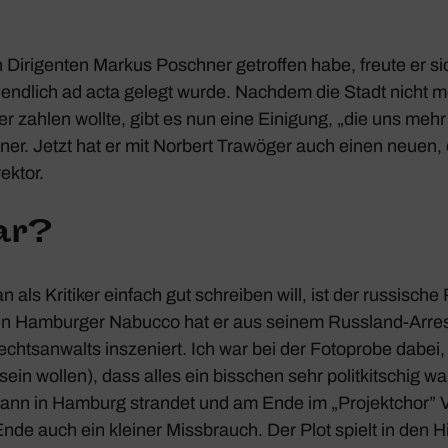
n Diri­genten Markus Poschner getroffen habe, freute er si
endlich ad acta gelegt wurde. Nachdem die Stadt nicht m
zahlen wollte, gibt es nun eine Eini­gung, „die uns mehr Fle
ner. Jetzt hat er mit Norbert Trawöger auch einen neuen, 
rektor.
ar?
 als Kritiker einfach gut schreiben will, ist der russi­sche R
en Hamburger Nabucco hat er aus seinem Russ­land-Arres
chts­an­walts insze­niert. Ich war bei der Foto­probe dabei, 
h sein wollen), dass alles ein biss­chen sehr polit­kit­schig 
wann in
Hamburg
strandet und am Ende im „Projekt­chor” 
nde auch ein kleiner Miss­brauch. Der Plot spielt in den H