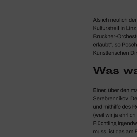
Als ich neulich de
Kultur­streit in
Linz
Bruckner-Orchester 
erlaubt“, so Posch
Künst­le­ri­schen Di
Was w
Einer, über den man
Serebren­nikov. D
und mithilfe des Re
(weil wir ja ehrlic
Flücht­ling irgend­
muss, ist das am E