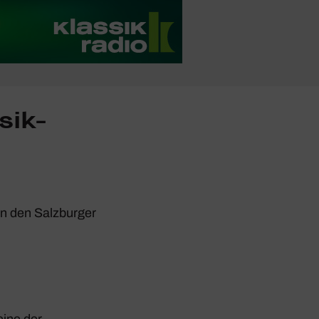
sik-
n den Salz­burger
eine der