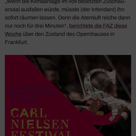
„Wenn die Klima­an­lage im voll besetzten Zuschau­
er­saal ausfallen würde, müsste (der Inten­dant) ihn
sofort räumen lassen. Denn die Atem­luft reiche dann
nur noch für drei Minuten“,
berich­tete die FAZ diese
Woche
über den Zustand des Opern­hauses in
Frank­furt.