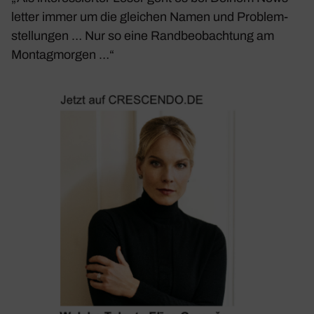
letter immer um die glei­chen Namen und Problem­
stel­lungen … Nur so eine Rand­be­ob­ach­tung am
Montag­morgen …“