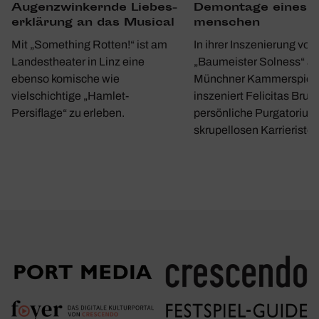
Demon­tage eines 
Augen­zwin­kernde Liebes­
men­schen
er­klä­rung an das Musical
In ihrer Inszenierung von
Mit „Something Rotten!“ ist am
„Baumeister Solness“ a
Landestheater in Linz eine
Münchner Kammerspiel
ebenso komische wie
inszeniert Felicitas Bruc
vielschichtige „Hamlet-
persönliche Purgatorium
Persiflage“ zu erleben.
skrupellosen Karrieristen