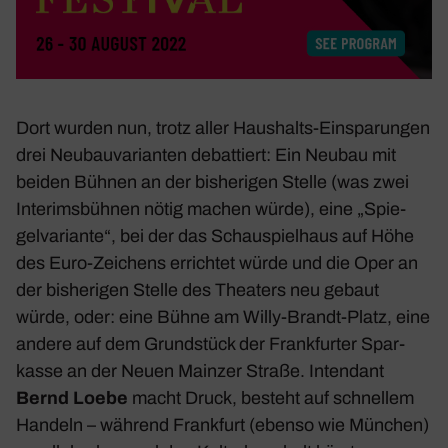
Dort wurden nun, trotz aller Haus­halts-Einspa­rungen
drei Neubau­va­ri­anten debat­tiert: Ein Neubau mit
beiden Bühnen an der bishe­rigen Stelle (was zwei
Inte­rims­bühnen nötig machen würde), eine „Spie­
gel­va­ri­ante“, bei der das Schau­spiel­haus auf Höhe
des Euro-Zeichens errichtet würde und die Oper an
der bishe­rigen Stelle des Thea­ters neu gebaut
würde, oder: eine Bühne am Willy-Brandt-Platz, eine
andere auf dem Grund­stück der Frank­furter Spar­
kasse an der Neuen Mainzer Straße. Inten­dant
Bernd Loebe
macht Druck, besteht auf schnellem
Handeln – während Frank­furt (ebenso wie München)