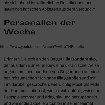
sie sich ohne Not will­kür­li­chen Restrik­tionen und
jagen den kriti­schen Kollegen aus dem Verbund?“
Perso­na­lien der
Woche
https://www.youtube.com/watch?v=9‑bTNFeqp5w
Erin­nern Sie sich an den Geiger
Illia Bonda­renko
,
der aus dem Bunker in Kiew eine ukrai­ni­sche Weise
ange­stimmt und hunderte von Geige­rInnen animiert
hat, mitzu­ma­chen? Ich habe Illia getroffen und mit
ihm darüber gespro­chen, wie wichtig Musik als Mittel
der Kommu­ni­ka­tion ist, wie es sich anfühlt, zwischen
Fest­spiel­sommer und Krieg hin- und herzu­pen­deln,
und wie er die aktu­elle Situa­tion in seiner Heimat