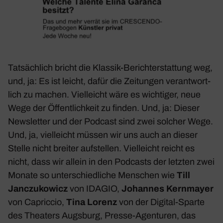
Tatsäch­lich bricht die Klassik-Bericht­erstat­tung weg,
und, ja: Es ist leicht, dafür die Zeitungen verant­wort­
lich zu machen. Viel­leicht wäre es wich­tiger, neue
Wege der Öffent­lich­keit zu finden. Und, ja: Dieser
News­letter und der Podcast sind zwei solcher Wege.
Und, ja, viel­leicht müssen wir uns auch an dieser
Stelle nicht breiter aufstellen. Viel­leicht reicht es
nicht, dass wir allein in den Podcasts der letzten zwei
Monate so unter­schied­liche Menschen wie
Till
Janc­zu­ko­wicz
von IDAGIO,
Johannes Kern­mayer
von Capriccio,
Tina Lorenz
von der Digital-Sparte
des Thea­ters Augs­burg, Presse-Agen­turen, das