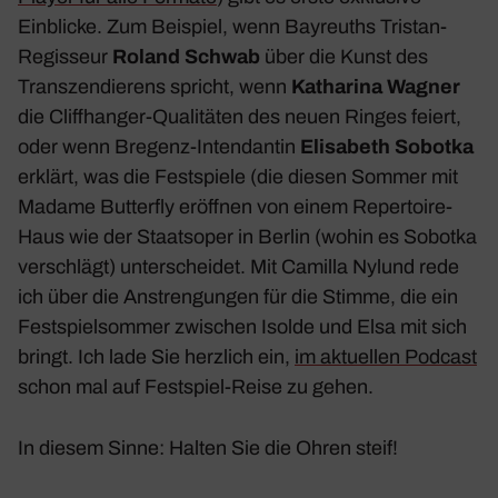
Einblicke. Zum Beispiel, wenn Bayreuths
Tristan
-
Regis­seur
Roland Schwab
über die Kunst des
Tran­szen­die­rens spricht, wenn
Katha­rina Wagner
die Cliff­hanger-Quali­täten des neuen
Ringes
feiert,
oder wenn Bregenz-Inten­dantin
Elisa­beth Sobotka
erklärt, was die Fest­spiele (die diesen Sommer mit
Madame Butterfly
eröffnen von einem Reper­toire-
Haus wie der Staats­oper in Berlin (wohin es Sobotka
verschlägt) unter­scheidet. Mit
Camilla Nylund
rede
ich über die Anstren­gungen für die Stimme, die ein
Fest­spiel­sommer zwischen Isolde und Elsa mit sich
bringt. Ich lade Sie herz­lich ein,
im aktu­ellen Podcast
schon mal auf Fest­spiel-Reise zu gehen.
In diesem Sinne: Halten Sie die Ohren steif!