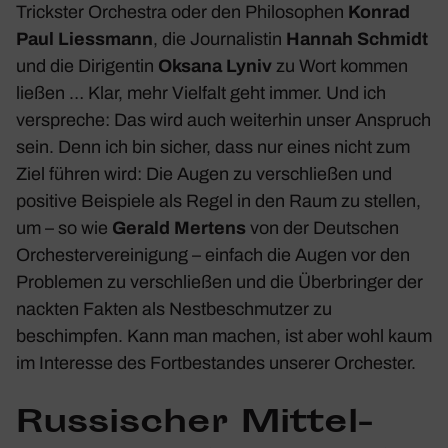
Trickster Orchestra oder den Philo­so­phen
Konrad
Paul Liess­mann
, die Jour­na­listin
Hannah Schmidt
und die Diri­gentin
Oksana Lyniv
zu Wort kommen
ließen … Klar, mehr Viel­falt geht immer. Und ich
verspreche: Das wird auch weiterhin unser Anspruch
sein. Denn ich bin sicher, dass nur eines nicht zum
Ziel führen wird: Die Augen zu verschließen und
posi­tive Beispiele als Regel in den Raum zu stellen,
um – so wie
Gerald Mertens
von der Deut­schen
Orches­ter­ver­ei­ni­gung – einfach die Augen vor den
Problemen zu verschließen und die Über­bringer der
nackten Fakten als Nest­be­schmutzer zu
beschimpfen. Kann man machen, ist aber wohl kaum
im Inter­esse des Fort­be­standes unserer Orchester.
Russi­scher Mittel­