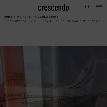
Home
>
Meinung
>
KlassikWoche
>
KlassikWoche 25/2022: Kaviar und der russi­sche Mittel­finger