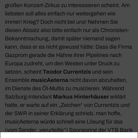
großen Konzert-Zirkus zu inter­es­sieren scheint. Am
liebsten soll alles einfach nur weiter­gehen wie
immer! Krieg? Doch nicht bei uns! Nehmen Sie
diesen Absatz also bitte einfach nur als Chro­nisten-
Bekannt­ma­chung, damit später niemand sagen
kann, dass er es nicht gewusst hätte: Dass die Firma
Gazprom gerade die Hähne ihrer Pipe­lines nach
Europa zudreht, um den Westen unter Druck zu
setzen, scheint
Teodor Curr­entzis
und sein
Ensemble
musi­cAe­terna
nicht davon abzu­halten,
im Dienste des Öl-Multis zu musi­zieren. Während
Salz­burg-Inten­dant
Markus Hinter­häuser
erklärt
hatte, er warte auf ein „Zeichen“ von Curr­entzis und
der SWR in seiner Erklä­rung schrieb, man hoffe,
musi­cAe­terna würde schnell eine Lösung für das
(vom Sender „verur­teilte“) Spon­so­ring der VTB Bank