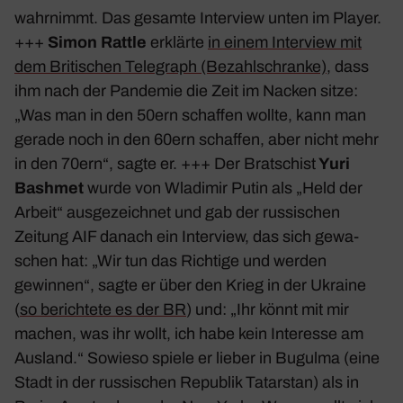
wahr­nimmt. Das gesamte Inter­view unten im Player.
+++
Simon Rattle
erklärte
in einem Inter­view mit
dem Briti­schen Tele­graph (Bezahl­schranke)
, dass
ihm nach der Pandemie die Zeit im Nacken sitze:
„Was man in den 50ern schaffen wollte, kann man
gerade noch in den 60ern schaffen, aber nicht mehr
in den 70ern“, sagte er. +++ Der Brat­schist
Yuri
Bashmet
wurde von Wladimir Putin als „Held der
Arbeit“ ausge­zeichnet und gab der russi­schen
Zeitung AIF danach ein Inter­view, das sich gewa­
schen hat: „Wir tun das Rich­tige und werden
gewinnen“, sagte er über den Krieg in der Ukraine
(
so berich­tete es der BR
) und: „Ihr könnt mit mir
machen, was ihr wollt, ich habe kein Inter­esse am
Ausland.“ Sowieso spiele er lieber in Bugulma (eine
Stadt in der russi­schen Repu­blik Tatar­stan) als in