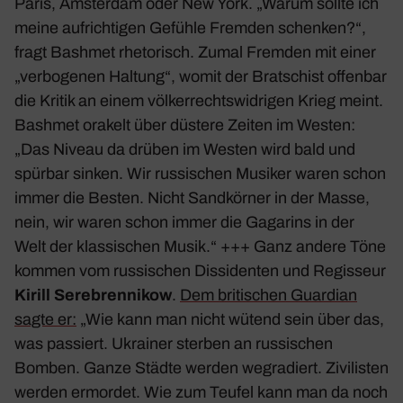
Paris, Amsterdam oder New York. „Warum sollte ich
meine aufrich­tigen Gefühle Fremden schenken?“,
fragt Bashmet rheto­risch. Zumal Fremden mit einer
„verbo­genen Haltung“, womit der Brat­schist offenbar
die Kritik an einem völker­rechts­wid­rigen Krieg meint.
Bashmet orakelt über düstere Zeiten im Westen:
„Das Niveau da drüben im Westen wird bald und
spürbar sinken. Wir russi­schen Musiker waren schon
immer die Besten. Nicht Sand­körner in der Masse,
nein, wir waren schon immer die Gaga­rins in der
Welt der klas­si­schen Musik.“ +++ Ganz andere Töne
kommen vom russi­schen Dissi­denten und Regis­seur
Kirill Serebren­nikow
.
Dem briti­schen Guar­dian
sagte er:
„Wie kann man nicht wütend sein über das,
was passiert. Ukrainer sterben an russi­schen
Bomben. Ganze Städte werden wegra­diert. Zivi­listen
werden ermordet. Wie zum Teufel kann man da noch