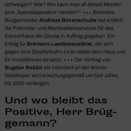
schweigen? Wie? Wie kann man all dieses Morden
eine ‚Spezi­al­ope­ra­tion‘ nennen?” +++ Bremens
Bürger­meister
Andreas Boven­schulte
hat endlich
die Poten­zial- und Mach­bar­keits­ana­lyse für das
Konzert­haus die Glocke in Auftrag gegeben. Ein
Erfolg für
Bremens Landes­mu­sikrat,
der sich
gegen eine Stra­ßen­bahn-Linie neben dem Haus und
für Inves­ti­tionen einsetzt. +++ Der Vertrag von
Bogdan Roščić
als Inten­dant an der Wiener
Staats­oper wird erwar­tungs­gemäß um fünf Jahre,
bis 2030 verlän­gert.
Und wo bleibt das
Posi­tive, Herr Brüg­
ge­mann?