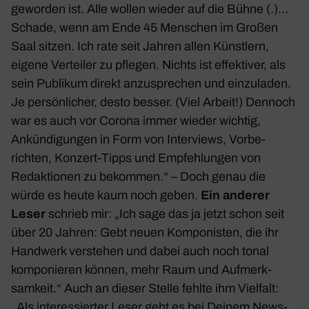
geworden ist. Alle wollen wieder auf die Bühne (.)…
Schade, wenn am Ende 45 Menschen im Großen
Saal sitzen. Ich rate seit Jahren allen Künst­lern,
eigene Verteiler zu pflegen. Nichts ist effek­tiver, als
sein Publikum direkt anzu­spre­chen und einzu­laden.
Je persön­li­cher, desto besser. (Viel Arbeit!) Dennoch
war es auch vor Corona immer wieder wichtig,
Ankün­di­gungen in Form von Inter­views, Vorbe­
richten, Konzert-Tipps und Empfeh­lungen von
Redak­tionen zu bekommen.“ – Doch genau die
würde es heute kaum noch geben.
Ein anderer
Leser
schrieb mir: „Ich sage das ja jetzt schon seit
über 20 Jahren: Gebt neuen Kompo­nisten, die ihr
Hand­werk verstehen und dabei auch noch tonal
kompo­nieren können, mehr Raum und Aufmerk­
sam­keit.“ Auch an dieser Stelle fehlte ihm Viel­falt:
„Als inter­es­sierter Leser geht es bei Deinem News­