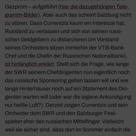
Gazprom – aufge­führt (
hier die dazu­ge­hö­rigen Tele­
gramm-Bilder
). Aber auch das scheint Salz­burg nicht
zu stören. Dass Curr­entzis kaum ein Inter­esse hat,
Russ­land zu verlassen und sich von seinen russi­
schen Geld­ge­bern zu distan­zieren (im Vorstand
seines Orches­ters sitzen immerhin der VTB-Bank-
Chef und die Chefin der Russi­schen Natio­nal­bank),
ist hinläng­lich erklärt
. Stellt sich die Frage, wie lange
der SWR seinem Chef­di­ri­genten nun eigent­lich noch
das russi­sche Spon­so­ring gelten lassen will und wie
lange Hinter­häuser noch auf ein State­ment des Diri­
genten warten will (oder war die eigene Ankün­di­gung
nur heiße Luft?). Derzeit zeigen Curr­entzis und sein
Orchester dem SWR und den Salz­burger Fest­
spielen eher den russi­schen Mittel­finger. Viel­leicht
weil sie sicher sind, dass dort im Sommer einfach die