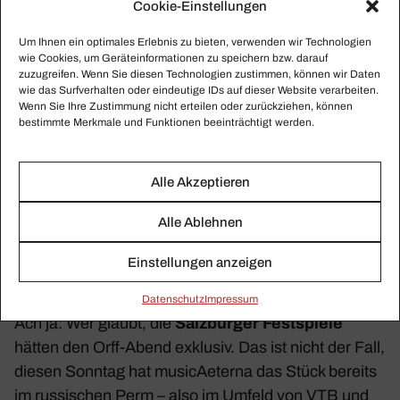
finden, reiste das Ensemble vor zwei Wochen
Cookie-Einstellungen
einfach weiter auf der von Gazprom gespon­serten
Um Ihnen ein optimales Erlebnis zu bieten, verwenden wir Technologien
Tour durch Stand­orte des Energie-Multis quer durch
wie Cookies, um Geräteinformationen zu speichern bzw. darauf
Russ­land (DAS IST russi­sche Propa­ganda!). Auf
zuzugreifen. Wenn Sie diesen Technologien zustimmen, können wir Daten
wie das Surfverhalten oder eindeutige IDs auf dieser Website verarbeiten.
den Roll­fel­dern gab es Kaviar für die Musi­ke­rInnen –
Wenn Sie Ihre Zustimmung nicht erteilen oder zurückziehen, können
und über­haupt war es eine große Sause, wie
auf den
bestimmte Merkmale und Funktionen beeinträchtigt werden.
Insta-Profilen der Musi­ke­rInnen
zu sehen ist.
Alle Akzeptieren
Alle Ablehnen
Einstellungen anzeigen
Daten­schutz
Impressum
Ach ja: Wer glaubt, die
Salz­burger Fest­spiele
hätten den Orff-Abend exklusiv. Das ist nicht der Fall,
diesen Sonntag hat musi­cAe­terna das Stück bereits
im russi­schen Perm – also im Umfeld von VTB und