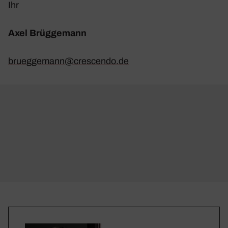
Ihr
Axel Brüg­ge­mann
brueggemann@​crescendo.​de