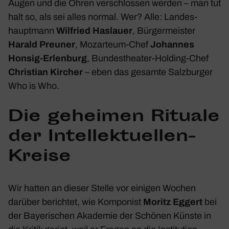
Augen und die Ohren verschlossen werden – man tut
halt so, als sei alles normal. Wer? Alle: Landes­
haupt­mann
Wilfried Haslauer
, Bürger­meister
Harald Preuner
, Mozar­teum-Chef
Johannes
Honsig-Erlen­burg
, Bundes­theater-Holding-Chef
Chris­tian Kircher
– eben das gesamte Salz­burger
Who is Who.
Die geheimen Rituale
der Intel­lek­tu­ellen-
Kreise
Wir hatten an dieser Stelle vor einigen Wochen
darüber berichtet, wie Kompo­nist
Moritz Eggert
bei
der Baye­ri­schen Akademie der Schönen Künste in