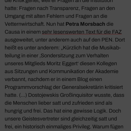
die Kritik geriet, weil er Fragen an die Insti­tu­tion
hatte: Fragen nach Trans­pa­renz, Fragen an den
Umgang mit alten Fehlern und Fragen an die
Vettern­wirt­schaft. Nun hat
Petra Mors­bach
die
Causa in einem
sehr lesens­werten Text für die FAZ
ausge­weitet, unter anderem auch auf den PEN. Dort
heißt es unter anderem: „Kürz­lich hat die Musik­ab­
tei­lung in einer ‚Sonder­sit­zung zum Verhalten
unseres Mitglieds Moritz Eggert‘ diesen Kollegen
aus Sitzungen und Kommu­ni­ka­tion der Akademie
verbannt, nachdem er in einem Blog einen
Programm­vor­schlag der Gene­ral­se­kre­tärin kriti­siert
hatte. (…) Dosto­jew­skis Groß­in­qui­sitor wusste, dass
die Menschen lieber satt und zufrieden sind als
hungrig und frei. Das hat eine gewisse Logik. Doch
unsere Geis­tes­ver­treter sind gleich­zeitig satt und
frei, ein histo­risch einma­liges Privileg. Warum fügen