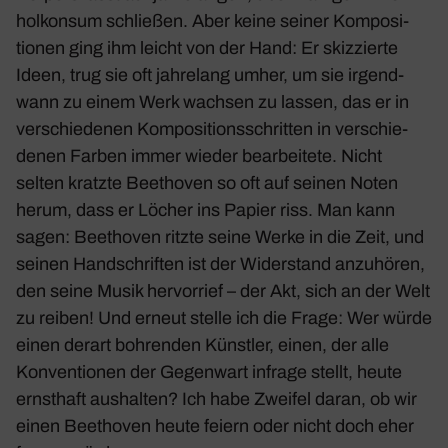
hol­konsum schließen. Aber keine seiner Kompo­si­
tionen ging ihm leicht von der Hand: Er skiz­zierte
Ideen, trug sie oft jahre­lang umher, um sie irgend­
wann zu einem Werk wachsen zu lassen, das er in
verschie­denen Kompo­si­ti­ons­schritten in verschie­
denen Farben immer wieder bear­bei­tete. Nicht
selten kratzte Beet­hoven so oft auf seinen Noten
herum, dass er Löcher ins Papier riss. Man kann
sagen: Beet­hoven ritzte seine Werke in die Zeit, und
seinen Hand­schriften ist der Wider­stand anzu­hören,
den seine Musik hervor­rief – der Akt, sich an der Welt
zu reiben! Und erneut stelle ich die Frage: Wer würde
einen derart bohrenden Künstler, einen, der alle
Konven­tionen der Gegen­wart infrage stellt, heute
ernst­haft aushalten? Ich habe Zweifel daran, ob wir
einen Beet­hoven heute feiern oder nicht doch eher