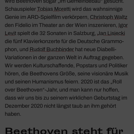
wird Beet­hoven sogar „im Gemein­debau“ gesucht.
Schau­spieler
Tobias Moretti
wird das wahn­sin­nige
Genie im ARD-Spiel­film verkör­pern,
Chris­toph Waltz
den
Fidelio
im Theater an der Wien insze­nieren,
Igor
Levit
spielt die 32 Sonaten in Salz­burg,
Jan Lisiecki
die fünf Klavier­kon­zerte für die Deut­sche Gram­mo­
phon, und
Rudolf Buch­binder
hat neue Diabelli-
Varia­tionen in der ganzen Welt in Auftrag gegeben.
Wir werden Kultur­schaf­fende, Popstars und Poli­tiker
hören, die Beet­ho­vens Größe, seine visio­näre Musik
und seinen Huma­nismus feiern. 2020 ist das „Roll
over Beethoven“-Jahr, und man kann nur hoffen,
dass wir uns bis zu seinem wirk­li­chen Geburtstag im
Dezember 2020 nicht längst taub an ihm gehört
haben.
Beet­hoven steht für