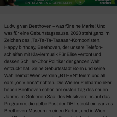
Ludwig van Beet­hoven
– was für eine Marke! Und
was für eine Geburts­tags­sause. 2020 steht ganz im
Zeichen des „Ta-Ta-Ta-Taaaaa“-Komponisten.
Happy birthday, Beet­hoven, der unsere Tele­fon­
schleifen mit Klavier­musik
Für Elise
vertont und
dessen Schiller-Chor Poli­tiker der ganzen Welt
entzückt hat. Seine Geburts­stadt Bonn und seine
Wahl­heimat Wien werden „BTHVN“ feiern und all
ears „on Vienna“ richten. Die Wiener Phil­har­mo­niker
heben Beet­hoven schon am ersten Tag des neuen
Jahres im Goldenen Saal des Musik­ver­eins auf das
Programm, die gelbe Post der DHL steckt ein ganzes
Beet­hoven-Museum in einen Karton, und in Wien