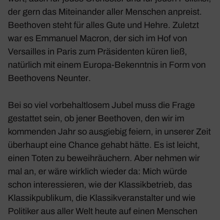
der gern das Mitein­ander aller Menschen anpreist.
Beet­hoven steht für alles Gute und Hehre. Zuletzt
war es Emma­nuel Macron, der sich im Hof von
Versailles in Paris zum Präsi­denten küren ließ,
natür­lich mit einem Europa-Bekenntnis in Form von
Beet­ho­vens
Neunter
.
Bei so viel vorbe­halt­losem Jubel muss die Frage
gestattet sein, ob jener Beet­hoven, den wir im
kommenden Jahr so ausgiebig feiern, in unserer Zeit
über­haupt eine Chance gehabt hätte. Es ist leicht,
einen Toten zu beweih­räu­chern. Aber nehmen wir
mal an, er wäre wirk­lich wieder da: Mich würde
schon inter­es­sieren, wie der Klas­sik­be­trieb, das
Klas­sik­pu­blikum, die Klas­sik­ver­an­stalter und wie
Poli­tiker aus aller Welt heute auf einen Menschen