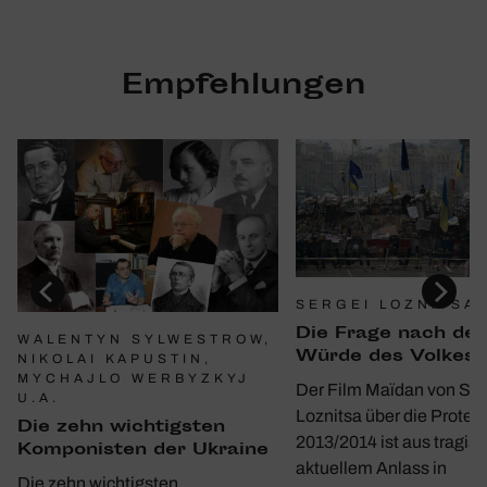
Empfehlungen
SERGEI LOZNITSA
Die Frage nach der
WALENTYN SYLWESTROW,
Würde des Volkes
NIKOLAI KAPUSTIN,
MYCHAJLO WERBYZKYJ
Der Film Maïdan von Ser
U.A.
Loznitsa über die Protes
Die zehn wich­tigsten
2013/2014 ist aus tragis
Kompo­nisten der Ukraine
aktuellem Anlass in
Die zehn wichtigsten