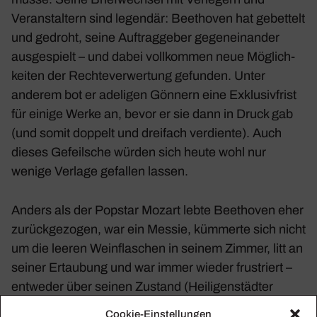
Veran­stal­tern sind legendär: Beet­hoven hat gebet­telt
und gedroht, seine Auftrag­geber gegen­ein­ander
ausge­spielt – und dabei voll­kommen neue Möglich­
keiten der Rech­te­ver­wer­tung gefunden. Unter
anderem bot er adeligen Gönnern eine Exklu­siv­frist
für einige Werke an, bevor er sie dann in Druck gab
(und somit doppelt und drei­fach verdiente). Auch
dieses Gefeil­sche würden sich heute wohl nur
wenige Verlage gefallen lassen.
Anders als der Popstar Mozart lebte Beet­hoven eher
zurück­ge­zogen, war ein Messie, kümmerte sich nicht
um die leeren Wein­fla­schen in seinem Zimmer, litt an
seiner Ertau­bung und war immer wieder frus­triert –
entweder über seinen Zustand (
Heili­gen­städter
Testa­ment
) oder über seine Liebes­si­tua­tion (
Brief an
Cookie-Einstellungen