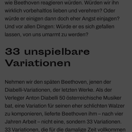
wie Beet­hoven reagieren würden. Würden wir ihn
wirk­lich vorbe­haltlos lieben und verehren? Oder
würde er einigen dann doch eher Angst einjagen?
Und vor allen Dingen: Würde er es sich gefallen
lassen, von uns umarmt zu werden?
33 unspiel­bare
Varia­tionen
Nehmen wir den späten Beet­hoven, jenen der
Diabelli-Varia­tionen
, der letzten Werke. Als der
Verleger Anton Diabelli 50 öster­rei­chi­sche Musiker
bat, eine Varia­tion für seinen eher schlichten Walzer
zu kompo­nieren, lieferte Beet­hoven ihm – nach vier
Jahren Arbeit – nicht eine, sondern 33 Varia­tionen.
33 Varia­tionen, die für die dama­lige Zeit voll­kommen