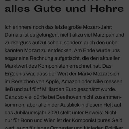
alles Gute und Hehre
Ich erin­nere noch das letzte große Mozart-Jahr:
Damals ist es gelungen, nicht allzu viel Marzipan und
Zucker­guss aufzu­ti­schen, sondern auch den unbe­
kannten Mozart zu entde­cken. Am Ende wurde uns
sogar eine Rech­nung aufge­tischt, die den aktu­ellen
Markt­wert des Kompo­nisten errechnet hat. Das
Ergebnis war, dass der Wert der Marke Mozart sich
im Berei­chen von Apple, Amazon oder Nike messen
ließ und auf fünf Milli­arden Euro geschätzt wurde.
Ganz so viel dürfte bei Beet­hoven nicht zusam­men­
kommen, aber allein der Ausblick in diesem Heft auf
das Jubi­lä­ums­jahr 2020 stellt unter Beweis: Nicht
nur für Bonn und Wien ist der Kompo­nist pures Geld
wert, auch für jedes Orchester und für jeden Poli­tiker,