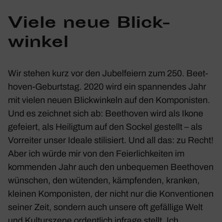
Viele neue Blick­
winkel
Wir stehen kurz vor den Jubel­feiern zum 250. Beet­
hoven-Geburtstag. 2020 wird ein span­nendes Jahr
mit vielen neuen Blick­win­keln auf den Kompo­nisten.
Und es zeichnet sich ab: Beet­hoven wird als Ikone
gefeiert, als Heiligtum auf den Sockel gestellt – als
Vorreiter unser Ideale stili­siert. Und all das: zu Recht!
Aber ich würde mir von den Feier­lich­keiten im
kommenden Jahr auch den unbe­quemen Beet­hoven
wünschen, den wütenden, kämp­fenden, kranken,
kleinen Kompo­nisten, der nicht nur die Konven­tionen
seiner Zeit, sondern auch unsere oft gefäl­lige Welt
und Kultur­szene ordent­lich infrage stellt. Ich