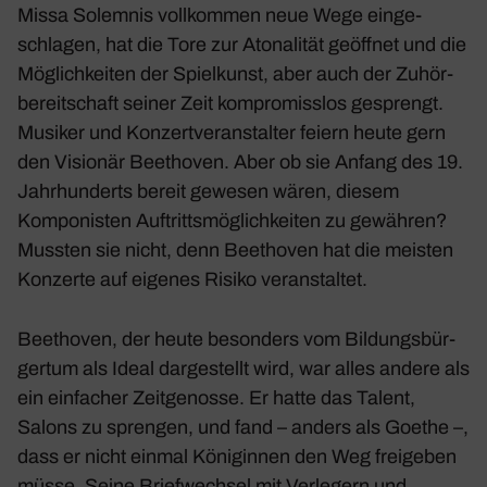
Missa Solemnis
voll­kommen neue Wege einge­
schlagen, hat die Tore zur Atona­lität geöffnet und die
Möglich­keiten der Spiel­kunst, aber auch der Zuhör­
be­reit­schaft seiner Zeit kompro­misslos gesprengt.
Musiker und Konzert­ver­an­stalter feiern heute gern
den Visionär Beet­hoven. Aber ob sie Anfang des 19.
Jahr­hun­derts bereit gewesen wären, diesem
Kompo­nisten Auftritts­mög­lich­keiten zu gewähren?
Mussten sie nicht, denn Beet­hoven hat die meisten
Konzerte auf eigenes Risiko veran­staltet.
Beet­hoven, der heute beson­ders vom Bildungs­bür­
gertum als Ideal darge­stellt wird, war alles andere als
ein einfa­cher Zeit­ge­nosse. Er hatte das Talent,
Salons zu sprengen, und fand – anders als Goethe –,
dass er nicht einmal Köni­ginnen den Weg frei­geben
müsse. Seine Brief­wechsel mit Verle­gern und