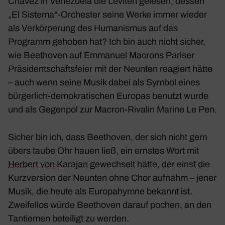
Chavez in Vene­zuela die Leviten gelesen, dessen
„El Sistema“-Orchester seine Werke immer wieder
als Verkör­pe­rung des Huma­nismus auf das
Programm gehoben hat? Ich bin auch nicht sicher,
wie Beet­hoven auf Emma­nuel Macrons Pariser
Präsi­dent­schafts­feier mit der
Neunten
reagiert hätte
– auch wenn seine Musik dabei als Symbol eines
bürger­lich-demo­kra­ti­schen Europas benutzt wurde
und als Gegenpol zur Macron-Rivalin Marine Le Pen.
Sicher bin ich, dass Beet­hoven, der sich nicht gern
übers taube Ohr hauen ließ, ein ernstes Wort mit
Herbert von Karajan
gewech­selt hätte, der einst die
Kurz­ver­sion der
Neunten
ohne Chor aufnahm – jener
Musik, die heute als
Euro­pa­hymne
bekannt ist.
Zwei­fellos würde Beet­hoven darauf pochen, an den
Tantiemen betei­ligt zu werden.