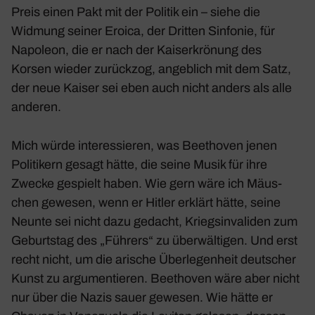
Preis einen Pakt mit der Politik ein – siehe die
Widmung seiner
Eroica
, der Dritten Sinfonie, für
Napo­leon, die er nach der Kaiser­krö­nung des
Korsen wieder zurückzog, angeb­lich mit dem Satz,
der neue Kaiser sei eben auch nicht anders als alle
anderen.
Mich würde inter­es­sieren, was Beet­hoven jenen
Poli­ti­kern gesagt hätte, die seine Musik für ihre
Zwecke gespielt haben. Wie gern wäre ich Mäus­
chen gewesen, wenn er Hitler erklärt hätte, seine
Neunte
sei nicht dazu gedacht, Kriegs­in­va­liden zum
Geburtstag des „Führers“ zu über­wäl­tigen. Und erst
recht nicht, um die arische Über­le­gen­heit deut­scher
Kunst zu argu­men­tieren. Beet­hoven wäre aber nicht
nur über die Nazis sauer gewesen. Wie hätte er