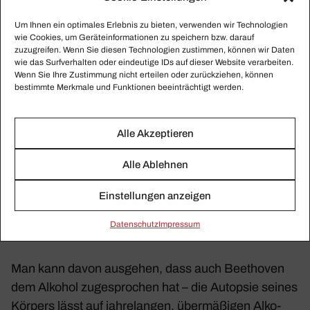
die unsterb­liche Geliebte
). Selbst die Art, wie er
Musik schrieb, unter­schied sich grund­sätz­lich von
Um Ihnen ein optimales Erlebnis zu bieten, verwenden wir Technologien
wie Cookies, um Geräteinformationen zu speichern bzw. darauf
jener Mozarts: Dessen
Zauber­flöten
-Auto­graf
zuzugreifen. Wenn Sie diesen Technologien zustimmen, können wir Daten
scheint wie aus einem Gedanken auf das Papier
wie das Surfverhalten oder eindeutige IDs auf dieser Website verarbeiten.
Wenn Sie Ihre Zustimmung nicht erteilen oder zurückziehen, können
geflossen zu sein. An manchen Stellen löst sich die
bestimmte Merkmale und Funktionen beeinträchtigt werden.
Tinte inzwi­schen auf – es handelt sich an diesen
Stellen um mit Rotwein verdünnte Farbe. Mozart war
Alle Akzeptieren
berauscht und kippte einfach nach, als er kompo­
nierte.
Alle Ablehnen
Beet­hoven feiern
Einstellungen anzeigen
oder feuern
Daten­schutz
Impressum
Man kann davon ausgehen, dass auch Beet­hoven
dem Alkohol zuge­spro­chen hat – die Autopsie seines
Körpers lässt auf jahre­langen, über­mä­ßigen Alko­