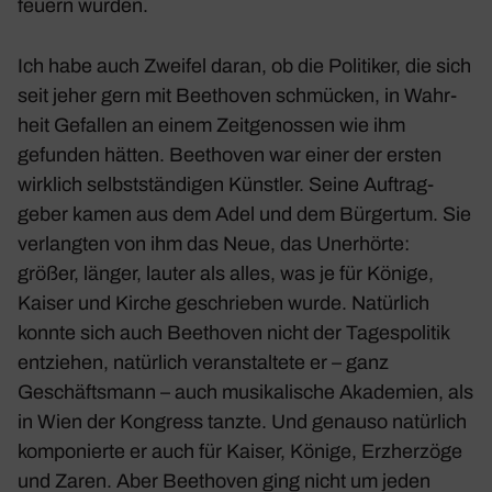
feuern würden.
Ich habe auch Zweifel daran, ob die Poli­tiker, die sich
seit jeher gern mit Beet­hoven schmü­cken, in Wahr­
heit Gefallen an einem Zeit­ge­nossen wie ihm
gefunden hätten. Beet­hoven war einer der ersten
wirk­lich selbst­stän­digen Künstler. Seine Auftrag­
geber kamen aus dem Adel und dem Bürgertum. Sie
verlangten von ihm das Neue, das Uner­hörte:
größer, länger, lauter als alles, was je für Könige,
Kaiser und Kirche geschrieben wurde. Natür­lich
konnte sich auch Beet­hoven nicht der Tages­po­litik
entziehen, natür­lich veran­stal­tete er – ganz
Geschäfts­mann – auch musi­ka­li­sche Akade­mien, als
in Wien der Kongress tanzte. Und genauso natür­lich
kompo­nierte er auch für Kaiser, Könige, Erzher­zöge
und Zaren. Aber Beet­hoven ging nicht um jeden