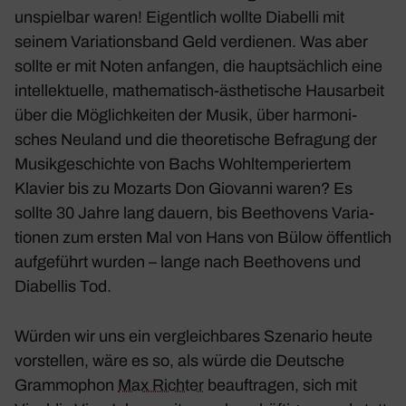
unspielbar waren! Eigent­lich wollte Diabelli mit
seinem Varia­ti­ons­band Geld verdienen. Was aber
sollte er mit Noten anfangen, die haupt­säch­lich eine
intel­lek­tu­elle, mathe­ma­tisch-ästhe­ti­sche Haus­ar­beit
über die Möglich­keiten der Musik, über harmo­ni­
sches Neuland und die theo­re­ti­sche Befra­gung der
Musik­ge­schichte von Bachs
Wohl­tem­pe­riertem
Klavier
bis zu Mozarts
Don Giovanni
waren? Es
sollte 30 Jahre lang dauern, bis Beet­ho­vens Varia­
tionen zum ersten Mal von Hans von Bülow öffent­lich
aufge­führt wurden – lange nach Beet­ho­vens und
Diabellis Tod.
Würden wir uns ein vergleich­bares Szenario heute
vorstellen, wäre es so, als würde die Deut­sche
Gram­mo­phon
Max Richter
beauf­tragen, sich mit