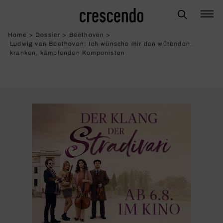
Home
>
Dossier
>
Beethoven
>
Ludwig van Beethoven: Ich wünsche mir den wütenden,
kranken, kämp­fenden Kompo­nisten