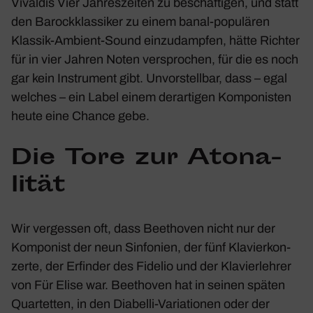
Vivaldis
Vier Jahres­zeiten
zu beschäf­tigen, und statt
den Barock­klas­siker zu einem banal-popu­lären
Klassik-Ambient-Sound einzu­dampfen, hätte Richter
für in vier Jahren Noten verspro­chen, für die es noch
gar kein Instru­ment gibt. Unvor­stellbar, dass – egal
welches – ein Label einem derar­tigen Kompo­nisten
heute eine Chance gebe.
Die Tore zur Atona­
lität
Wir vergessen oft, dass Beet­hoven nicht nur der
Kompo­nist der neun Sinfo­nien, der fünf Klavier­kon­
zerte, der Erfinder des
Fidelio
und der Klavier­lehrer
von
Für Elise
war. Beet­hoven hat in seinen späten
Quar­tetten, in den
Diabelli-Varia­tionen
oder der