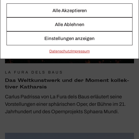
Alle Akzeptieren
Alle Ablehnen
Einstellungen anzeigen
Daten­schutz
Impressum
LA FURA DELS BAUS
Das Welt­kunst­werk und der Moment kollek­
tiver Katharsis
Carlus Padrissa von La Fura dels Baus erläutert seine
Vorstellungen einer sphärischen Oper, der Bühne im 21.
Jahrhundert und des Opernprojekts Sphaera Mundi.