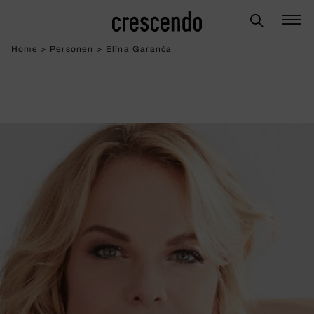
Home
>
Personen
>
Elīna Garanča