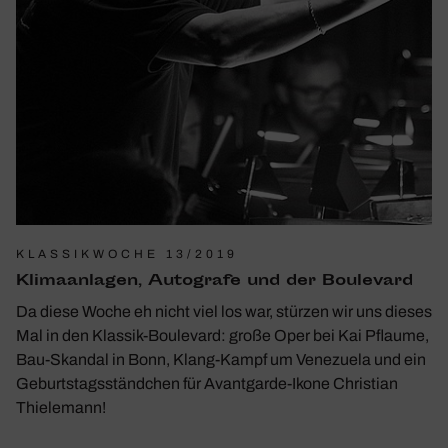
KLASSIKWOCHE 13/2019
Klima­an­lagen, Auto­grafe und der Boule­vard
Da diese Woche eh nicht viel los war, stürzen wir uns dieses
Mal in den Klassik-Boule­­vard: große Oper bei Kai Pflaume,
Bau-Skandal in Bonn, Klang-Kampf um Vene­zuela und ein
Geburts­tags­ständ­chen für Avan­t­­garde-Ikone Chris­tian
Thie­le­mann!