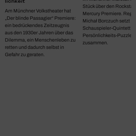
lich­keit
Stück über den Rockstar
Am Münchner Volkstheater hat
Mercury Premiere. Regi
„Der blinde Passagier“ Premiere:
Michał Borczuch setzt m
ein bedrückendes Zeitzeugnis
Schauspieler-Quintett ei
aus den 1930er Jahren über das
Persönlichkeits-Puzzle
Dilemma, ein Menschenleben zu
zusammen.
retten und dadurch selbst in
Gefahr zu geraten.