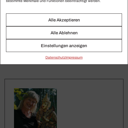
bestimmte Merkmale und Funktionen beeinträchtigt werden.
Alle Akzeptieren
Alle Ablehnen
Einstellungen anzeigen
Daten­schutz
Impressum