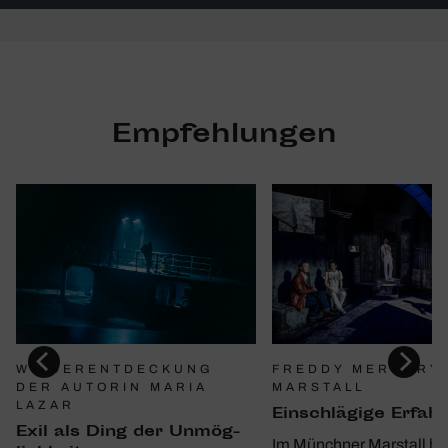
Empfehlungen
WIEDERENTDECKUNG
FREDDY MERCURY 
DER AUTORIN MARIA
MARSTALL
LAZAR
Einschlä­gige Erfah
Exil als Ding der Unmög­
Im Münchner Marstall hat