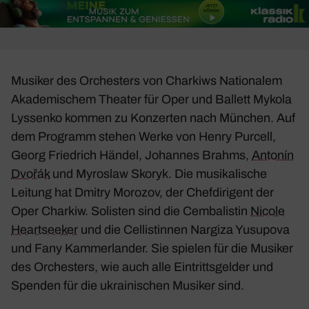
Musiker des Orches­ters von Char­kiws Natio­nalem
Akade­mi­schem Theater für Oper und Ballett Mykola
Lyssenko kommen zu Konzerten nach München. Auf
dem Programm stehen Werke von Henry Purcell,
Georg Fried­rich Händel, Johannes Brahms,
Antonín
Dvořák
und Myroslaw Skoryk. Die musi­ka­li­sche
Leitung hat Dmitry Morozov, der Chef­di­ri­gent der
Oper Charkiw. Solisten sind die Cemba­listin
Nicole
Heart­seeker
und die Cellis­tinnen Nargiza Yusu­pova
und Fany Kammer­lander. Sie spielen für die Musiker
des Orches­ters, wie auch alle Eintritts­gelder und
Spenden für die ukrai­ni­schen Musiker sind.