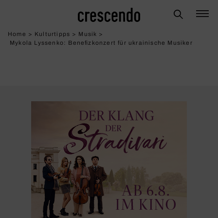
Home
>
Kulturtipps
>
Musik
>
Mykola Lyssenko: Bene­fiz­kon­zert für ukrai­ni­sche Musiker