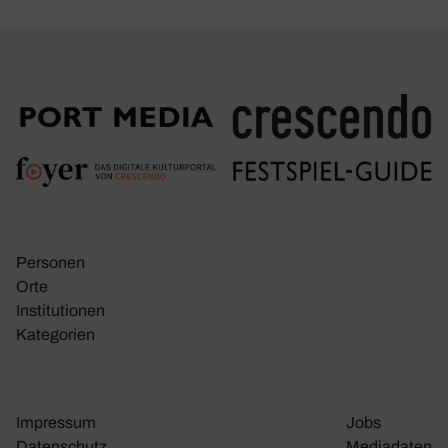
Personen
Orte
Insti­tu­tionen
Kate­go­rien
Impressum
Jobs
Daten­schutz
Media­daten