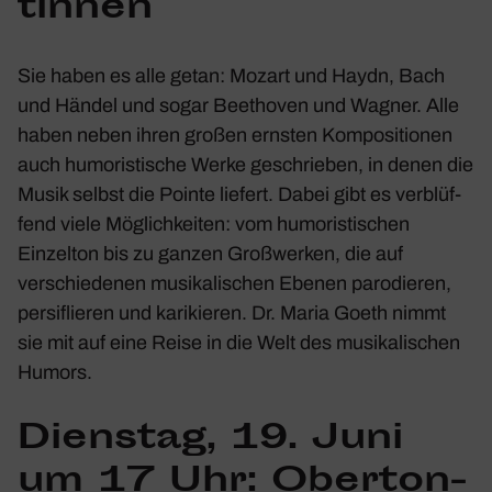
tinnen
Sie haben es alle getan: Mozart und Haydn, Bach
und Händel und sogar Beet­hoven und Wagner. Alle
haben neben ihren großen ernsten Kompo­si­tionen
auch humo­ris­ti­sche Werke geschrieben, in denen die
Musik selbst die Pointe liefert. Dabei gibt es verblüf­
fend viele Möglich­keiten: vom humo­ris­ti­schen
Einzelton bis zu ganzen Groß­werken, die auf
verschie­denen musi­ka­li­schen Ebenen parodieren,
persi­flieren und kari­kieren. Dr. Maria Goeth nimmt
sie mit auf eine Reise in die Welt des musi­ka­li­schen
Humors.
Dienstag, 19. Juni
um 17 Uhr: Ober­ton­