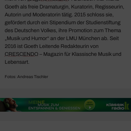
Goeth als freie Drama­turgin, Kura­torin, Regis­seurin,
Autorin und Mode­ra­torin tätig. 2015 schloss sie,
geför­dert durch ein Stipen­dium der Studi­en­stif­tung
des Deut­schen Volkes, ihre Promo­tion zum Thema
„Musik und Humor“ an der LMU München ab. Seit
2016 ist Goeth Leitende Redak­teurin von
CRESCENDO
– Magazin für Klas­si­sche Musik und
Lebensart.
Fotos: Andreas Tischler