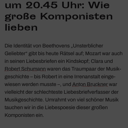
um 20.45 Uhr: Wie
große Kompo­nisten
lieben
Die Iden­tität von Beet­ho­vens „Unsterb­li­cher
Geliebter“ gibt bis heute Rätsel auf; Mozart war auch
in seinen Liebes­briefen ein Kinds­kopf; Clara und
Robert Schu­mann
waren das Traum­paar der Musik­
ge­schichte – bis Robert in eine Irren­an­stalt einge­
wiesen werden musste –, und
Anton Bruckner
war
viel­leicht der schlech­teste Liebes­brief­ver­fasser der
Musik­ge­schichte. Umrahmt von viel schöner Musik
tauchen wir in die Liebes­poesie dieser großen
Kompo­nisten ein.