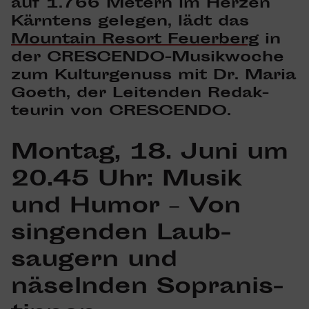
auf 1.766 Metern im Herzen
Kärn­tens gelegen, lädt das
Moun­tain Resort Feuer­berg
in
der CRESCENDO-Musik­woche
zum Kultur­ge­nuss mit Dr. Maria
Goeth, der Leitenden Redak­
teurin von CRESCENDO.
Montag, 18. Juni um
20.45 Uhr: Musik
und Humor – Von
singenden Laub­
saugern und
näselnden Sopra­nis­