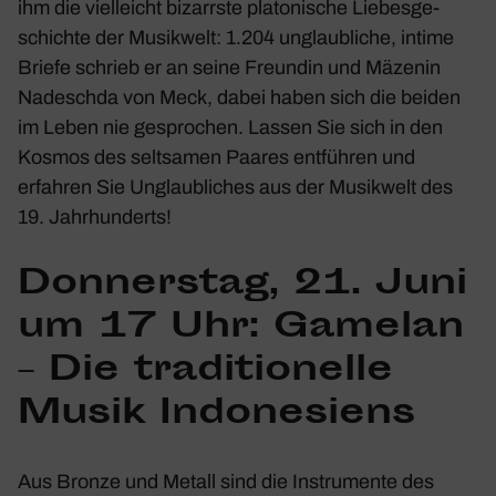
ihm die viel­leicht bizarrste plato­ni­sche Liebes­ge­
schichte der Musik­welt: 1.204 unglaub­liche, intime
Briefe schrieb er an seine Freundin und Mäzenin
Nadeschda von Meck, dabei haben sich die beiden
im Leben nie gespro­chen. Lassen Sie sich in den
Kosmos des selt­samen Paares entführen und
erfahren Sie Unglaub­li­ches aus der Musik­welt des
19. Jahr­hun­derts!
Donnerstag, 21. Juni
um 17 Uhr: Gamelan
– Die tradi­tio­nelle
Musik Indo­ne­siens
Aus Bronze und Metall sind die Instru­mente des