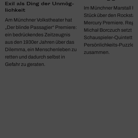
Exil als Ding der Unmög­
Im Münchner Marstall hat
lich­keit
Stück über den Rockstar
Am Münchner Volkstheater hat
Mercury Premiere. Regi
„Der blinde Passagier“ Premiere:
Michał Borczuch setzt m
ein bedrückendes Zeitzeugnis
Schauspieler-Quintett ei
aus den 1930er Jahren über das
Persönlichkeits-Puzzle
Dilemma, ein Menschenleben zu
zusammen.
retten und dadurch selbst in
Gefahr zu geraten.