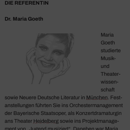
DIE REFE­RENTIN
Dr. Maria Goeth
Maria
Goeth
studierte
Musik-
und
Thea­ter­
wis­sen­
schaft
sowie Neuere Deut­sche Lite­ratur in
München
. Fest­
an­stel­lungen führten Sie ins Orches­ter­ma­nage­ment
der Baye­ri­sche Staats­oper, als Konzert­dra­ma­turgin
ans Theater
Heidel­berg
sowie ins Projekt­ma­nage­
ment von „
Jugend musi­ziert
“. Daneben war Maria