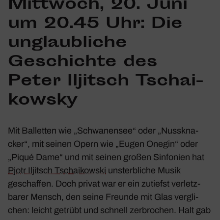
Mitt­woch, 20. Juni
um 20.45 Uhr: Die
unglaub­liche
Geschichte des
Peter Iljitsch Tschai­
kowsky
Mit Balletten wie „Schwa­nensee“ oder „Nuss­kna­
cker“, mit seinen Opern wie „Eugen Onegin“ oder
„Piqué Dame“ und mit seinen großen Sinfo­nien hat
Pjotr Iljitsch Tschai­kowski
unsterb­liche Musik
geschaffen. Doch privat war er ein zutiefst verletz­
barer Mensch, den seine Freunde mit Glas vergli­
chen: leicht getrübt und schnell zerbro­chen. Halt gab