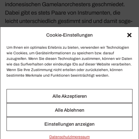
indo­ne­si­schen Game­lan­or­ches­ters geschmiedet.
Dabei gibt es stets Paare von Instru­menten, die
leicht unter­schied­lich gestimmt sind und damit soge­
nannte „Schwe­bungen“ erzeugen: Klänge, die
Cookie-Einstellungen
scheinbar in sich empor- und hinab­schweben.
Lassen Sie sich in diese fern­öst­liche Klang­welt
Um Ihnen ein optimales Erlebnis zu bieten, verwenden wir Technologien
wie Cookies, um Geräteinformationen zu speichern bzw. darauf
mitnehmen und erfahren Sie, warum auch euro­päi­
zuzugreifen. Wenn Sie diesen Technologien zustimmen, können wir Daten
sche Kompo­nisten – wie etwa der große Impres­sio­
wie das Surfverhalten oder eindeutige IDs auf dieser Website verarbeiten.
Wenn Sie Ihre Zustimmung nicht erteilen oder zurückziehen, können
nist
Claude Debussy
– von dieser Musik verzau­bert
bestimmte Merkmale und Funktionen beeinträchtigt werden.
waren.
Freitag, 22. Juni um
Alle Akzeptieren
20.45 Uhr: Hinter
Alle Ablehnen
den Kulissen – Ein
Einstellungen anzeigen
Blick ins Herz eines
Daten­schutz
Impressum