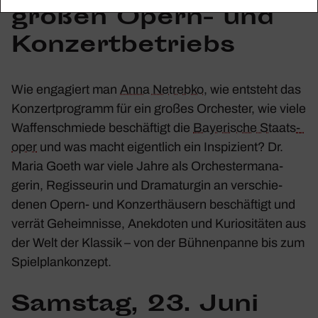
großen Opern- und
Konzert­be­triebs
Wie enga­giert man
Anna Netrebko
, wie entsteht das
Konzert­pro­gramm für ein großes Orchester, wie viele
Waffen­schmiede beschäf­tigt die
Baye­ri­sche Staats­
oper
und was macht eigent­lich ein Inspi­zient? Dr.
Maria Goeth war viele Jahre als Orches­ter­ma­na­
gerin, Regis­seurin und Drama­turgin an verschie­
denen Opern- und Konzert­häu­sern beschäf­tigt und
verrät Geheim­nisse, Anek­doten und Kurio­si­täten aus
der Welt der Klassik – von der Bühnen­panne bis zum
Spiel­plan­kon­zept.
Samstag, 23. Juni