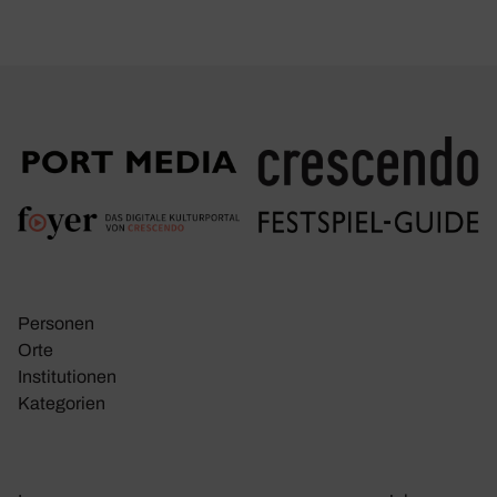
Personen
Orte
Insti­tu­tionen
Kate­go­rien