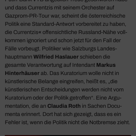
und dass Curr­entzis mit seinem Orchester auf
Gazprom-PR-Tour war, scheint die öster­rei­chi­sche
Politik eine Stan­dard-Antwort vorbe­reitet zu haben,
die Curr­entzis
«
offen­sicht­liche Russ­land-Nähe voll­
kommen igno­riert und schon jetzt für den Fall der
Fälle vorbeugt. Poli­tiker wie Salz­burgs Landes­
haupt­mann
Wilfried Haslauer
schieben die
gesamte Verant­wor­tung auf Inten­dant
Markus
Hinter­häuser
ab. Das Kura­to­rium wolle nicht in
künst­le­ri­sche Belange eingreifen, heißt es, „die
künst­le­ri­schen Entschei­dungen werden nicht vom
Kura­to­rium oder der Politik getroffen“. Eine Argu­
men­ta­tion, die an
Claudia Roth
in Sachen Docu­
menta erin­nert. Dort hat sich gezeigt, dass es ein
Fehler ist, wenn die Politik nicht die Notbremse zieht.