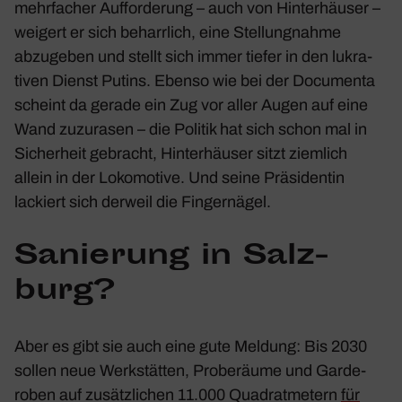
mehr­fa­cher Auffor­de­rung – auch von Hinter­häuser –
weigert er sich beharr­lich, eine Stel­lung­nahme
abzu­geben und stellt sich immer tiefer in den lukra­
tiven Dienst Putins. Ebenso wie bei der Docu­menta
scheint da gerade ein Zug vor aller Augen auf eine
Wand zuzu­rasen – die Politik hat sich schon mal in
Sicher­heit gebracht, Hinter­häuser sitzt ziem­lich
allein in der Loko­mo­tive. Und seine Präsi­dentin
lackiert sich derweil die Finger­nägel.
Sanie­rung in Salz­
burg?
Aber es gibt sie auch eine gute Meldung: Bis 2030
sollen neue Werk­stätten, Probe­räume und Garde­
roben auf zusätz­li­chen 11.000 Quadrat­me­tern
für