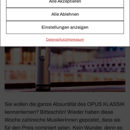
Alle Akzeptieren
OPUS-absurd
Alle Ablehnen
Einstellungen anzeigen
Daten­schutz
Impressum
Sie wollen die ganze Absur­dität des OPUS KLASSIK
kennen­lernen? Bitte­schön! Wieder haben diese
Woche zahl­reiche Musi­ke­rInnen gepostet, dass sie
für den Preis nomi­niert seien. Kein Wunder, denn es