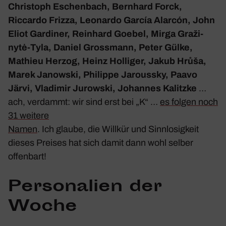
Chris­toph Eschen­bach, Bern­hard Forck,
Riccardo Frizza, Leonardo García Alarcón, John
Eliot Gardiner, Rein­hard Goebel, Mirga Graži­
nytė-Tyla, Daniel Gross­mann, Peter Gülke,
Mathieu Herzog, Heinz Holliger, Jakub Hrůša,
Marek Janowski, Phil­ippe Jaroussky, Paavo
Järvi, Vladimir Jurowski,
Johannes Kalitzke
…
ach, verdammt: wir sind erst bei „K“ …
es folgen noch
31 weitere
Namen
. Ich glaube, die Willkür und Sinn­lo­sig­keit
dieses Preises hat sich damit dann wohl selber
offen­bart!
Perso­na­lien der
Woche