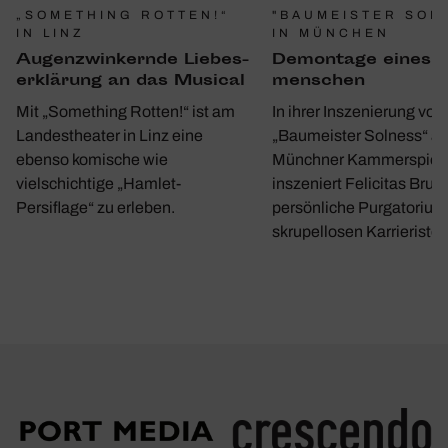
"BAUMEISTER SOL
„SOMETHING ROTTEN!“
IN MÜNCHEN
IN LINZ
Demon­tage eines 
Augen­zwin­kernde Liebes­
men­schen
er­klä­rung an das Musical
In ihrer Inszenierung von
Mit „Something Rotten!“ ist am
„Baumeister Solness“ a
Landestheater in Linz eine
Münchner Kammerspiel
ebenso komische wie
inszeniert Felicitas Bruc
vielschichtige „Hamlet-
persönliche Purgatorium
Persiflage“ zu erleben.
skrupellosen Karrieristen