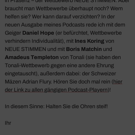
in Präsenz – der Wett­be­werb NEUE STIMMEN. Aber
braucht man Wett­be­werbe über­haupt noch? Wem
helfen sie? Wer kann darauf verzichten? In der
neuen Ausgabe meines Podcasts rede ich mit dem
Geiger
Daniel Hope
(er befürchtet, Wett­be­werbe
verhin­dern Indi­vi­dua­lität), mit
Ines Koring
von
NEUE STIMMEN und mit
Boris Matchin
und
Amadeus Temp­leton
von Tonali (sie haben den
Tonali-Wett­be­werb gegen eine andere Ehrung
einge­tauscht), außerdem dabei: der Schweizer
Mäzen Adrian Flury. Hören Sie doch mal rein (
hier
der Link zu allen gängigen Podcast-Playern
)!
In diesem Sinne: Halten Sie die Ohren steif!
Ihr