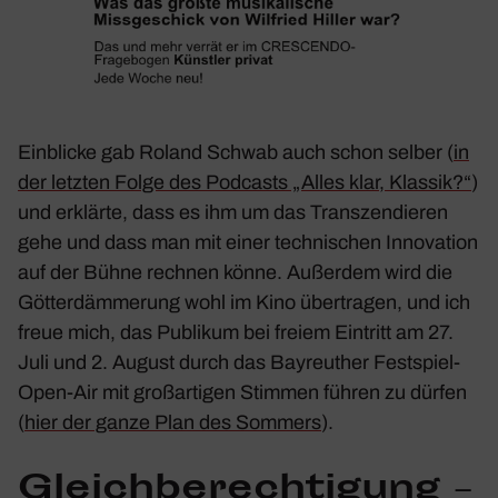
Einblicke gab Roland Schwab auch schon selber (
in
der letzten Folge des Podcasts „Alles klar, Klassik?“
)
und erklärte, dass es ihm um das Tran­szen­dieren
gehe und dass man mit einer tech­ni­schen Inno­va­tion
auf der Bühne rechnen könne. Außerdem wird die
Götter­däm­me­rung
wohl im Kino über­tragen, und ich
freue mich, das Publikum bei freiem Eintritt am 27.
Juli und 2. August durch das Bayreu­ther Fest­spiel-
Open-Air mit groß­ar­tigen Stimmen führen zu dürfen
(
hier der ganze Plan des Sommers
).
Gleich­be­rech­ti­gung –