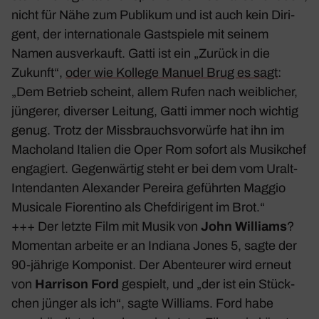
nicht für Nähe zum Publikum und ist auch kein Diri­
gent, der inter­na­tio­nale Gast­spiele mit seinem
Namen ausver­kauft. Gatti ist ein „Zurück in die
Zukunft“,
oder wie Kollege Manuel Brug es sagt
:
„Dem Betrieb scheint, allem Rufen nach weib­li­cher,
jüngerer, diverser Leitung, Gatti immer noch wichtig
genug. Trotz der Miss­brauchs­vor­würfe hat ihn im
Macho­land Italien die Oper Rom sofort als Musik­chef
enga­giert. Gegen­wärtig steht er bei dem vom Uralt-
Inten­danten
Alex­ander Pereira
geführten Maggio
Musi­cale Fioren­tino als Chef­di­ri­gent im Brot.“
+++ Der letzte Film mit Musik von
John Williams
?
Momentan arbeite er an
Indiana Jones 5
, sagte der
90-jährige Kompo­nist. Der Aben­teurer wird erneut
von
Harrison Ford
gespielt, und „der ist ein Stück­
chen jünger als ich“, sagte Williams. Ford habe