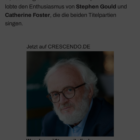
lobte den Enthu­si­asmus von
Stephen Gould
und
Cathe­rine Foster
, die die beiden Titel­par­tien
singen.