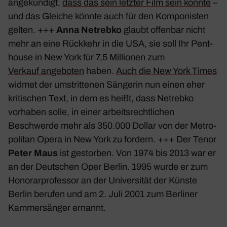
ange­kün­digt,
dass das sein letzter Film sein könnte
–
und das Gleiche könnte auch für den Kompo­nisten
gelten. +++
Anna Netrebko
glaubt offenbar nicht
mehr an eine Rück­kehr in die USA, sie soll Ihr Pent­
house in New York für 7,5 Millionen zum
Verkauf ange­boten
haben.
Auch die New York Times
widmet der umstrit­tenen Sängerin nun einen eher
kriti­schen Text, in dem es heißt, dass Netrebko
vorhaben solle, in einer arbeits­recht­li­chen
Beschwerde mehr als 350.000 Dollar von der Metro­
po­litan Opera in New York zu fordern. +++ Der Tenor
Peter Maus
ist gestorben. Von 1974 bis 2013 war er
an der Deut­schen Oper Berlin. 1995 wurde er zum
Hono­rar­pro­fessor an der Univer­sität der Künste
Berlin berufen und am 2. Juli 2001 zum Berliner
Kammer­sänger ernannt.