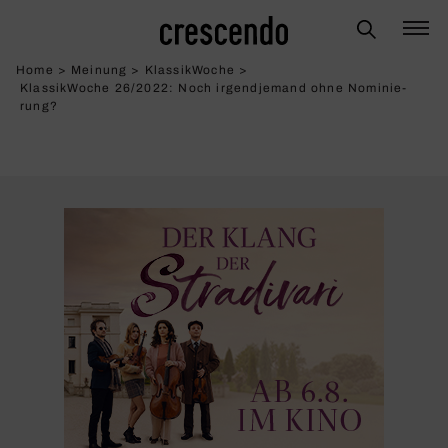
Home
>
Meinung
>
KlassikWoche
>
KlassikWoche 26/2022: Noch irgend­je­mand ohne Nomi­nie­
rung?