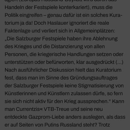
Handeln der Fest­spiele konter­ka­riert), muss die
Politik eingreifen – genau dafür ist ein solches Kura­
to­rium ja da! Doch Haslauer igno­riert die reale
Fakten­lage und verliert sich in Allge­mein­plätzen:
„Die Salz­burger Fest­spiele haben ihre Ableh­nung
des Krieges und die Distan­zie­rung von allen
Personen, die krie­ge­ri­sche Hand­lungen setzen oder
unter­stützen oder befür­worten, klar ausge­drückt (…)
Nach ausführ­li­cher Diskus­sion hielt das Kura­to­rium
fest, dass man im Sinne des Grün­dungs­auf­trages
der Salz­burger Fest­spiele keine Stig­ma­ti­sie­rung von
Künst­le­rinnen und Künst­lern zulassen dürfe, so fern
sie sich nicht aktiv für den Krieg ausspre­chen.“ Kann
man Curr­entzis
«
VTB-Treue und seine neu
entdeckte Gazprom-Liebe anders auslegen, als dass
er auf Seiten von Putins Russ­land steht? Trotz