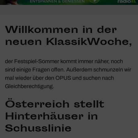
Will­kommen in der
neuen Klas­sik­Woche,
der Fest­spiel-Sommer kommt immer näher, noch
sind einige Fragen offen. Außerdem schmun­zeln wir
mal wieder über den OPUS und suchen nach
Gleich­be­rech­ti­gung.
Öster­reich stellt
Hinter­häuser in
Schuss­linie