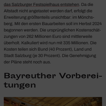
das Salz­burger Fest­spiel­haus entstehen
. Da die
Altstadt nicht ange­tastet werden darf, erfolgt die
Erwei­te­rung größ­ten­teils unsichtbar: im Mönchs­
berg. Mit den ersten Bauar­beiten soll im Herbst 2024
begonnen werden. Die ursprüng­li­chen Kosten­schät­
zungen von 262 Millionen Euro sind mitt­ler­weile
über­holt. Kalku­liert wird nun mit 335 Millionen. Die
Kosten teilen sich Bund (40 Prozent), Land und
Stadt Salz­burg (je 30 Prozent). Die Geneh­mi­gung
der Pläne steht noch aus.
Bayreu­ther Vorbe­rei­
tungen