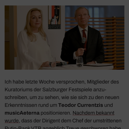
Ich habe letzte Woche verspro­chen, Mitglieder des
Kura­to­riums der Salz­burger Fest­spiele anzu­
schreiben, um zu sehen, wie sie sich zu den neuen
Erkennt­nissen rund um
Teodor Curr­entzis
und
musi­cAe­terna
posi­tio­nieren.
Nachdem bekannt
wurde
, dass der Diri­gent dem Chef der umstrit­tenen
Putin-Bank VTB angeb­lich Treue geschworen habe