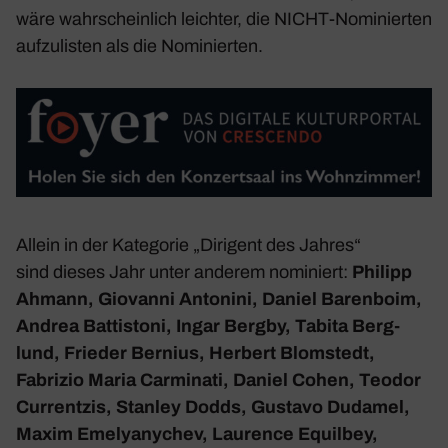
wäre wahr­schein­lich leichter, die NICHT-Nomi­nierten
aufzu­listen als die Nomi­nierten.
Allein in der Kate­gorie „Diri­gent des Jahres“
sind dieses Jahr unter anderem nomi­niert:
Philipp
Ahmann, Giovanni Anto­nini, Daniel Baren­boim,
Andrea Battis­toni, Ingar Bergby, Tabita Berg­
lund, Frieder Bernius, Herbert Blom­stedt,
Fabrizio Maria Carmi­nati, Daniel Cohen, Teodor
Curr­entzis, Stanley Dodds, Gustavo Dudamel,
Maxim Emely­any­chev, Laurence Equilbey,