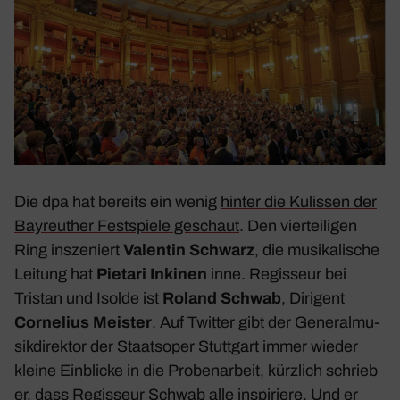
Die dpa hat bereits ein wenig
hinter die Kulissen der
Bayreu­ther Fest­spiele geschaut
. Den vier­tei­ligen
Ring
insze­niert
Valentin Schwarz
, die musi­ka­li­sche
Leitung hat
Pietari Inkinen
inne. Regis­seur bei
Tristan und Isolde
ist
Roland Schwab
, Diri­gent
Corne­lius Meister
. Auf
Twitter
gibt der Gene­ral­mu­
sik­di­rektor der Staats­oper Stutt­gart immer wieder
kleine Einblicke in die Proben­ar­beit, kürz­lich schrieb
er, dass Regis­seur Schwab alle inspi­riere. Und er