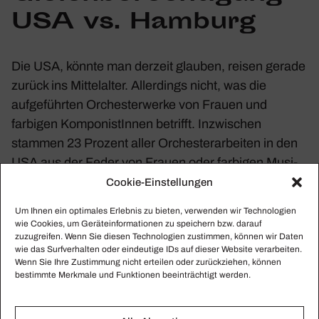
USA vs. Hamburg
Die USA, könnte man derzeit glauben, reisen gerade
zurück ins Mittel­alter. Aller­dings nicht, was die
aufge­führten Orches­ter­werke von Frauen und
farbigen Kompo­nis­tInnen betrifft. Inzwi­schen
stammen 23 Prozent aller Orches­ter­ar­beiten in den
USA aus der Feder von Frauen oder farbigen Musi­
ke­rInnen –
2015 waren es nur fünf Prozent
! Und in
Cookie-Einstellungen
Deutsch­land? In Hamburg hat eine „Kleine Anfrage“
Um Ihnen ein optimales Erlebnis zu bieten, verwenden wir Technologien
der Linken im Senat ergeben, dass Frauen 41
wie Cookies, um Geräteinformationen zu speichern bzw. darauf
zuzugreifen. Wenn Sie diesen Technologien zustimmen, können wir Daten
Prozent der Regie­ar­beiten über­nehmen, aber nur 13
wie das Surfverhalten oder eindeutige IDs auf dieser Website verarbeiten.
Prozent der Regie­gagen kassieren. Männer indes
Wenn Sie Ihre Zustimmung nicht erteilen oder zurückziehen, können
bestimmte Merkmale und Funktionen beeinträchtigt werden.
über­nehmen 59 Prozent der Regie­ar­beiten und
kassieren 87 Prozent der Regie­gagen.