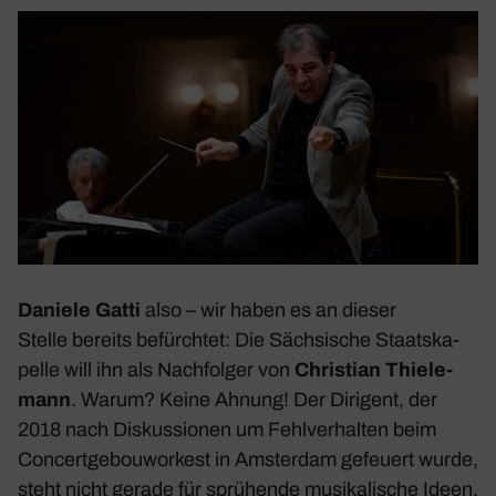
Daniele Gatti
also – wir haben es an dieser
Stelle bereits befürchtet: Die Säch­si­sche Staats­ka­
pelle will ihn als Nach­folger von
Chris­tian Thie­le­
mann
. Warum? Keine Ahnung! Der Diri­gent, der
2018 nach Diskus­sionen um Fehl­ver­halten beim
Concert­ge­bou­wor­kest in Amsterdam gefeuert wurde,
steht nicht gerade für sprü­hende musi­ka­li­sche Ideen,