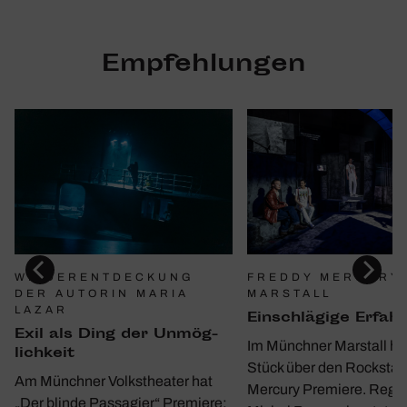
Empfehlungen
WIEDERENTDECKUNG
FREDDY MERCURY 
DER AUTORIN MARIA
MARSTALL
LAZAR
Einschlä­gige Erfah
Exil als Ding der Unmög­
Im Münchner Marstall hat
lich­keit
Stück über den Rockstar
Am Münchner Volkstheater hat
Mercury Premiere. Regi
„Der blinde Passagier“ Premiere: