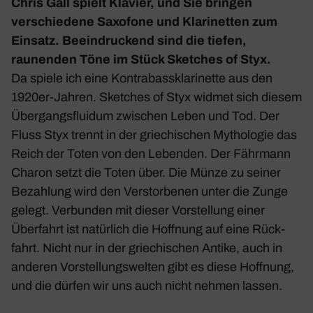
Chris Gall spielt Klavier, und Sie bringen
verschie­dene Saxo­fone und Klari­netten zum
Einsatz. Beein­dru­ckend sind die tiefen,
raunenden Töne im Stück
Sket­ches of Styx
.
Da spiele ich eine Kontra­bass­kla­ri­nette aus den
1920er-Jahren.
Sket­ches of Styx
widmet sich diesem
Über­gangs­fluidum zwischen Leben und Tod. Der
Fluss Styx trennt in der grie­chi­schen Mytho­logie das
Reich der Toten von den Lebenden. Der Fähr­mann
Charon setzt die Toten über. Die Münze zu seiner
Bezah­lung wird den Verstor­benen unter die Zunge
gelegt. Verbunden mit dieser Vorstel­lung einer
Über­fahrt ist natür­lich die Hoff­nung auf eine Rück­
fahrt. Nicht nur in der grie­chi­schen Antike, auch in
anderen Vorstel­lungs­welten gibt es diese Hoff­nung,
und die dürfen wir uns auch nicht nehmen lassen.