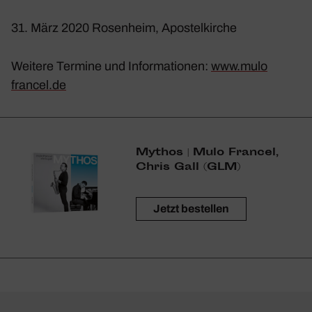
31. März 2020 Rosen­heim, Apos­tel­kirche
Weitere Termine und Infor­ma­tionen:
www​.mulo​
francel​.de
Mythos | Mulo Francel,
Chris Gall (GLM)
Jetzt bestellen