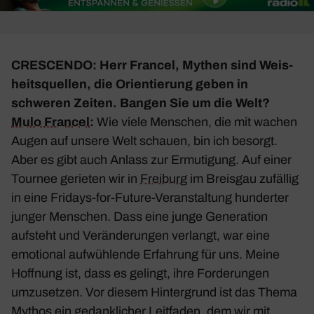
CRESCENDO: Herr Francel, Mythen sind Weis­
heits­quellen, die Orien­tie­rung geben in
schweren Zeiten. Bangen Sie um die Welt?
Mulo Francel
:
Wie viele Menschen, die mit wachen
Augen auf unsere Welt schauen, bin ich besorgt.
Aber es gibt auch Anlass zur Ermu­ti­gung. Auf einer
Tournee gerieten wir in
Frei­burg
im Breisgau zufällig
in eine Fridays-for-Future-Veran­stal­tung hunderter
junger Menschen. Dass eine junge Gene­ra­tion
aufsteht und Verän­de­rungen verlangt, war eine
emotional aufwüh­lende Erfah­rung für uns. Meine
Hoff­nung ist, dass es gelingt, ihre Forde­rungen
umzu­setzen. Vor diesem Hinter­grund ist das Thema
Mythos ein gedank­li­cher Leit­faden, dem wir mit