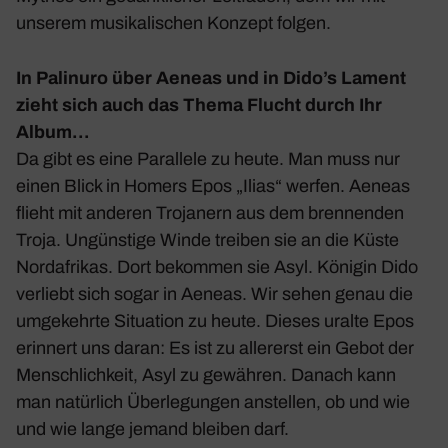
unserem musi­ka­li­schen Konzept folgen.
In
Palinuro
über Aeneas und in
Dido’s Lament
zieht sich auch das Thema Flucht durch Ihr
Album…
Da gibt es eine Paral­lele zu heute. Man muss nur
einen Blick in Homers Epos „Ilias“ werfen. Aeneas
flieht mit anderen Troja­nern aus dem bren­nenden
Troja. Ungüns­tige Winde treiben sie an die Küste
Nord­afrikas. Dort bekommen sie Asyl. Königin Dido
verliebt sich sogar in Aeneas. Wir sehen genau die
umge­kehrte Situa­tion zu heute. Dieses uralte Epos
erin­nert uns daran: Es ist zu aller­erst ein Gebot der
Mensch­lich­keit, Asyl zu gewähren. Danach kann
man natür­lich Über­le­gungen anstellen, ob und wie
und wie lange jemand bleiben darf.