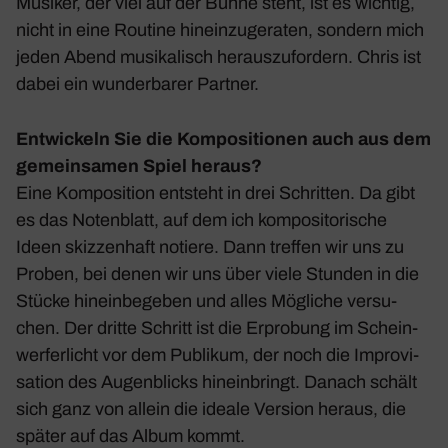
Musiker, der viel auf der Bühne steht, ist es wichtig,
nicht in eine Routine hinein­zu­ge­raten, sondern mich
jeden Abend musi­ka­lisch heraus­zu­for­dern. Chris ist
dabei ein wunder­barer Partner.
Entwi­ckeln Sie die Kompo­si­tionen auch aus dem
gemein­samen Spiel heraus?
Eine Kompo­si­tion entsteht in drei Schritten. Da gibt
es das Noten­blatt, auf dem ich kompo­si­to­ri­sche
Ideen skiz­zen­haft notiere. Dann treffen wir uns zu
Proben, bei denen wir uns über viele Stunden in die
Stücke hinein­be­geben und alles Mögliche versu­
chen. Der dritte Schritt ist die Erpro­bung im Schein­
wer­fer­licht vor dem Publikum, der noch die Impro­vi­
sa­tion des Augen­blicks hinein­bringt. Danach schält
sich ganz von allein die ideale Version heraus, die
später auf das Album kommt.