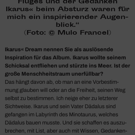
Fluges und
der Gedanken
Ikarus« beim Absturz waren für
mich
ein inspi­rie­render Augen­
blick.“
(Foto: © Mulo Francel)
Ikarus« Dream
nennen Sie als auslö­sende
Inspi­ra­tion für das Album. Ikarus wollte seinem
Schicksal entfliehen und stürzte ins Meer. Ist der
große Mensch­heits­traum uner­füllbar?
Das hängt davon ab, ob man an eine Vorbe­stim­
mung glauben will oder an die Frei­heit, seinen Weg
selbst zu bestimmen. Ich neige eher zu letz­terer
Sicht­weise. Ikarus und sein Vater Dädalus sind
gefangen im Laby­rinth des Mino­taurus, welches
Dädalus bauen musste. Und sie schaffen es auszu­
bre­chen, mit List, aber auch mit Wissen, Gedan­ken­