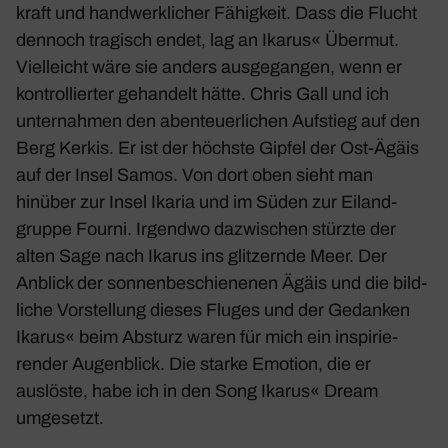
kraft und hand­werk­li­cher Fähig­keit. Dass die Flucht
dennoch tragisch endet, lag an Ikarus« Übermut.
Viel­leicht wäre sie anders ausge­gangen, wenn er
kontrol­lierter gehan­delt hätte. Chris Gall und ich
unter­nahmen den aben­teu­er­li­chen Aufstieg auf den
Berg Kerkis. Er ist der höchste Gipfel der Ost-Ägäis
auf der Insel Samos. Von dort oben sieht man
hinüber zur Insel Ikaria und im Süden zur Eiland­
gruppe Fourni. Irgendwo dazwi­schen stürzte der
alten Sage nach Ikarus ins glit­zernde Meer. Der
Anblick der sonnen­be­schie­nenen Ägäis und die bild­
liche Vorstel­lung dieses Fluges und der Gedanken
Ikarus« beim Absturz waren für mich ein inspi­rie­
render Augen­blick. Die starke Emotion, die er
auslöste, habe ich in den Song
Ikarus« Dream
umge­setzt.