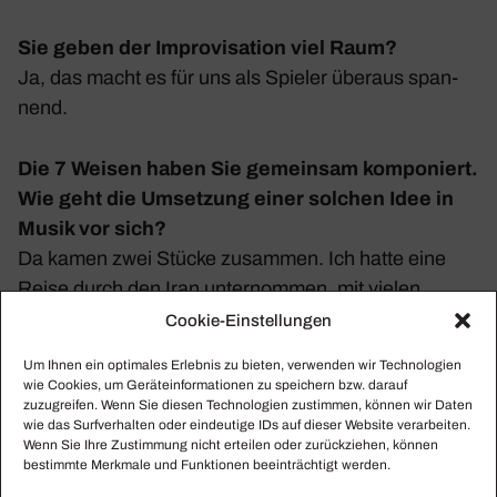
Sie geben der Impro­vi­sa­tion viel Raum?
Ja, das macht es für uns als Spieler überaus span­
nend.
Die 7 Weisen
haben Sie gemeinsam kompo­niert.
Wie geht die Umset­zung einer solchen Idee in
Musik vor sich?
Da kamen zwei Stücke zusammen. Ich hatte eine
Reise durch den Iran unter­nommen, mit vielen
Menschen gespro­chen, mit einhei­mi­schen Musi­kern
Cookie-Einstellungen
gespielt und Instru­mente erworben, darunter ein
Um Ihnen ein optimales Erlebnis zu bieten, verwenden wir Technologien
altes persi­sches Santur. Aus der Reise entstand
wie Cookies, um Geräteinformationen zu speichern bzw. darauf
2018 das Hörbuch „Goethes persi­sche Reise“.
zuzugreifen. Wenn Sie diesen Technologien zustimmen, können wir Daten
wie das Surfverhalten oder eindeutige IDs auf dieser Website verarbeiten.
Goethe begeis­terte sich in seinen späten Jahren für
Wenn Sie Ihre Zustimmung nicht erteilen oder zurückziehen, können
die persi­sche Kultur. Ange­regt von dem persi­schen
bestimmte Merkmale und Funktionen beeinträchtigt werden.