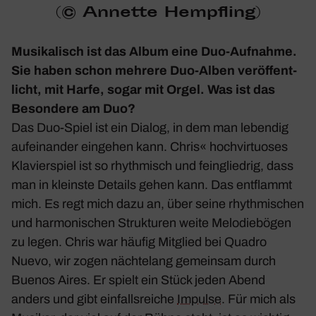
(© Annette Hempf­ling)
Musi­ka­lisch ist das Album eine Duo-Aufnahme.
Sie haben schon mehrere Duo-Alben veröf­fent­
licht, mit Harfe, sogar mit Orgel. Was ist das
Beson­dere am Duo?
Das Duo-Spiel ist ein Dialog, in dem man lebendig
aufein­ander eingehen kann. Chris« hoch­vir­tuoses
Klavier­spiel ist so rhyth­misch und fein­gliedrig, dass
man in kleinste Details gehen kann. Das entflammt
mich. Es regt mich dazu an, über seine rhyth­mi­schen
und harmo­ni­schen Struk­turen weite Melo­die­bögen
zu legen. Chris war häufig Mitglied bei Quadro
Nuevo, wir zogen näch­te­lang gemeinsam durch
Buenos Aires. Er spielt ein Stück jeden Abend
anders und gibt einfalls­reiche
Impulse
. Für mich als