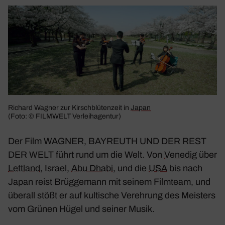
Richard Wagner zur Kirsch­blü­ten­zeit in
Japan
(Foto: © FILM­WELT Verlei­hagentur)
Der Film
WAGNER, BAYREUTH UND DER REST
DER WELT
führt rund um die Welt. Von
Venedig
über
Lett­land
, Israel,
Abu Dhabi
, und die
USA
bis nach
Japan reist Brüg­ge­mann mit seinem Film­team, und
überall stößt er auf kulti­sche Vereh­rung des Meis­ters
vom Grünen Hügel und seiner Musik.