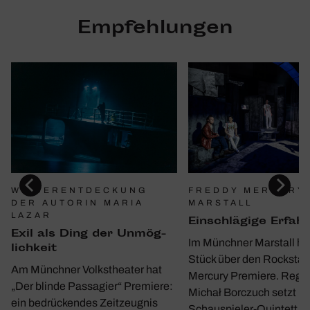
Empfehlungen
WIEDERENTDECKUNG
FREDDY MERCURY 
DER AUTORIN MARIA
MARSTALL
LAZAR
Einschlä­gige Erfah
Exil als Ding der Unmög­
Im Münchner Marstall hat
lich­keit
Stück über den Rockstar
Am Münchner Volkstheater hat
Mercury Premiere. Regi
„Der blinde Passagier“ Premiere:
Michał Borczuch setzt m
ein bedrückendes Zeitzeugnis
Schauspieler-Quintett ei