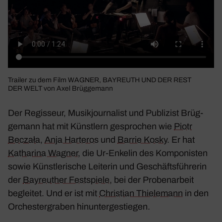
Trailer zu dem Film
WAGNER, BAYREUTH UND DER REST
DER WELT
von Axel Brüg­ge­mann
Der Regis­seur, Musik­jour­na­list und Publi­zist Brüg­
ge­mann hat mit Künst­lern gespro­chen wie
Piotr
Beczała
,
Anja Harteros
und
Barrie Kosky
. Er hat
Katha­rina Wagner
, die Ur-Enkelin des Kompo­nisten
sowie Künst­le­ri­sche Leiterin und Geschäfts­füh­rerin
der
Bayreu­ther Fest­spiele
, bei der Proben­ar­beit
begleitet. Und er ist mit
Chris­tian Thie­le­mann
in den
Orches­ter­graben hinun­ter­ge­stiegen.