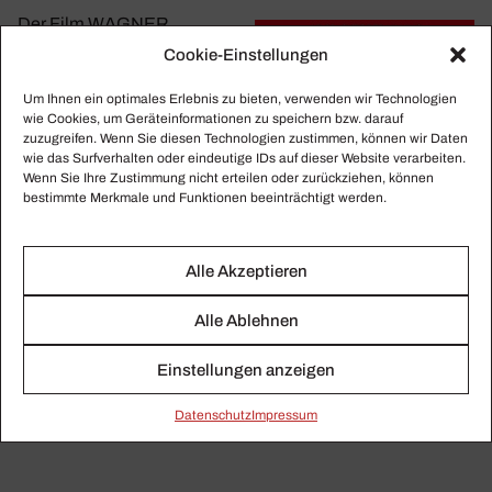
Der Film
WAGNER,
BAYREUTH UND DER
Cookie-Einstellungen
REST DER WELT
von Axel
Um Ihnen ein optimales Erlebnis zu bieten, verwenden wir Technologien
Brüg­ge­mann (Buch und
wie Cookies, um Geräteinformationen zu speichern bzw. darauf
Regie) kommt am 28.
zuzugreifen. Wenn Sie diesen Technologien zustimmen, können wir Daten
Oktober 2021 in die deut­
wie das Surfverhalten oder eindeutige IDs auf dieser Website verarbeiten.
Wenn Sie Ihre Zustimmung nicht erteilen oder zurückziehen, können
schen Kinos. Weitere Infor­
bestimmte Merkmale und Funktionen beeinträchtigt werden.
ma­tionen unter:
www​.film​
welt​ver​leih​.de
Alle Akzeptieren
Alle Ablehnen
Einstellungen anzeigen
Fotos: FILMWELT Verleihagentur
Daten­schutz
Impressum