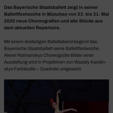
Das Baye­ri­sche Staats­bal­lett zeigt in seiner
Ballett­fest­woche in
München
von 23. bis 31. Mai
2020 neue Choreo­gra­fien und alle Stücke aus
dem aktu­ellen Reper­toire.
Mit einem drei­tei­ligen Ballett­abend beginnt das
Baye­ri­sche Staats­bal­lett seine Ballett­fest­woche.
Alexei Ratman­skys Choreo­grafie
Bilder einer
Ausstel­lung
wird in Projek­tiven von Wassily Kandin­
skys
Farb­studie – Quadrate
umge­setzt.