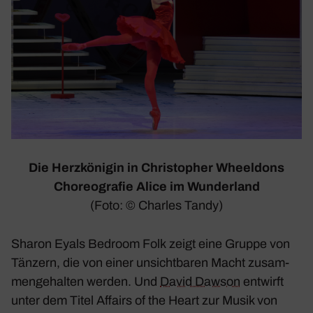
Die Herz­kö­nigin in Chris­to­pher Wheel­dons
Choreo­grafie
Alice im Wunder­land
(Foto: © Charles Tandy)
Sharon Eyals
Bedroom Folk
zeigt eine Gruppe von
Tänzern, die von einer unsicht­baren Macht zusam­
men­ge­halten werden. Und
David Dawson
entwirft
unter dem Titel
Affairs of the Heart
zur Musik von