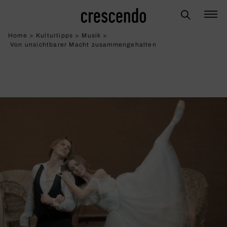
Home
>
Kulturtipps
>
Musik
>
Von unsicht­barer Macht zusam­men­ge­halten