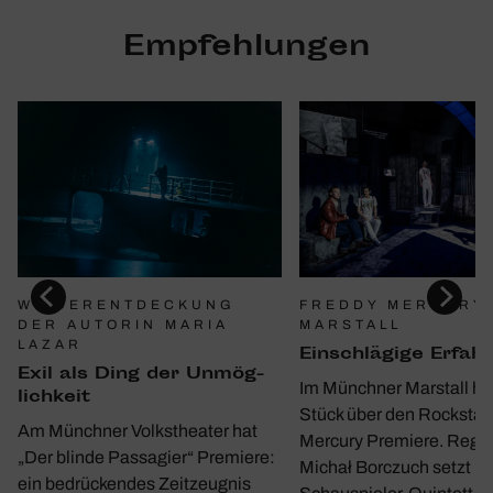
Empfehlungen
WIEDERENTDECKUNG
FREDDY MERCURY 
DER AUTORIN MARIA
MARSTALL
LAZAR
Einschlä­gige Erfah
Exil als Ding der Unmög­
Im Münchner Marstall hat
lich­keit
Stück über den Rockstar
Am Münchner Volkstheater hat
Mercury Premiere. Regi
„Der blinde Passagier“ Premiere:
Michał Borczuch setzt m
ein bedrückendes Zeitzeugnis