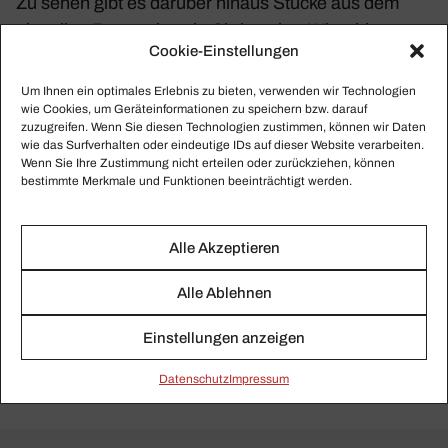
Zu sehen gibt es darüber hinaus Stücke aus dem
aktu­ellen Reper­toire wie Chris­to­pher Wheel­dons
Cookie-Einstellungen
Alice im Wunder­land
, Roland Petits
Coppélia
sowie
George Balan­chines
Jewels
. Auch der Ballett­klas­
Um Ihnen ein optimales Erlebnis zu bieten, verwenden wir Technologien
siker
Schwa­nensee
kommt auf die Bühne sowie Yuri
wie Cookies, um Geräteinformationen zu speichern bzw. darauf
zuzugreifen. Wenn Sie diesen Technologien zustimmen, können wir Daten
Grigo­ro­vichs
Spar­tacus
und John Neumeiers
wie das Surfverhalten oder eindeutige IDs auf dieser Website verarbeiten.
Kame­li­en­dame
(Foto oben: © Wilfried Hösl) über die
Wenn Sie Ihre Zustimmung nicht erteilen oder zurückziehen, können
bestimmte Merkmale und Funktionen beeinträchtigt werden.
Geschichte der lungen­kranken Kurti­sane Margue­rite
Gautier zur Musik von Chopin.
Alle Akzeptieren
Weitere Infor­ma­tionen:
www​.staats​oper​.de/​s​t​a​a​t​
Alle Ablehnen
s​b​a​l​l​e​t​t​.​h​tml
Einstellungen anzeigen
Mehr zu Roland Petits Coppélia auf
crescendo​
Daten­schutz
Impressum
.de