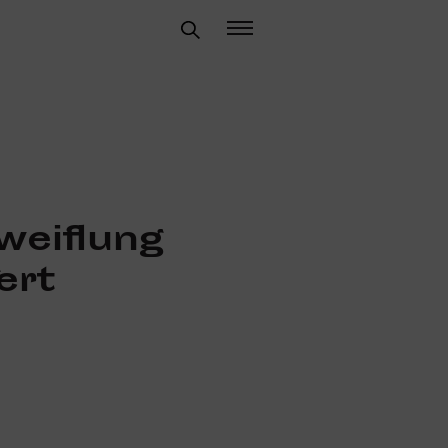
eif­lung
fert