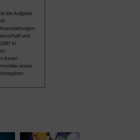
st die Aufgabe
mit
Veranstaltungen
ssenschaft und
 1987 in
ren
in Karan
armoniker sowie
hilosophen.