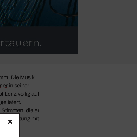
ramm. Die Musik
ner
in seiner
 Lenz völlig auf
­lie­fert.
 Stimmen, die er
e Zerrüt­tung mit