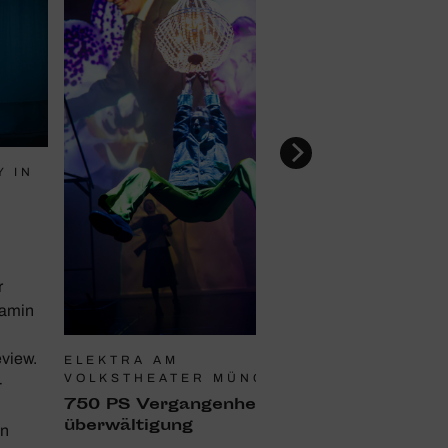
Y IN
r
Lamin
eview.
ELEKTRA AM
VOLKSTHEATER MÜNCHEN
-
750 PS Vergan­gen­heits­
über­wäl­ti­gung
en