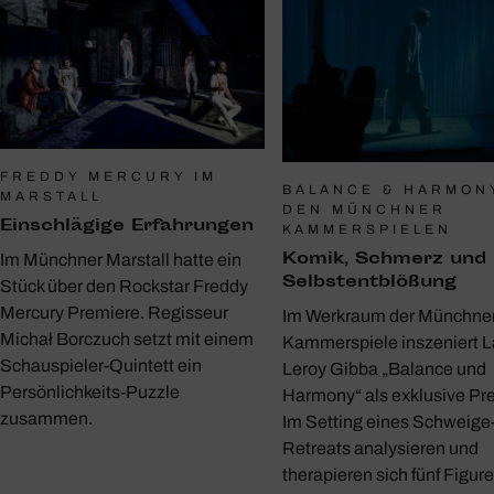
FREDDY MERCURY IM
BALANCE & HARMON
MARSTALL
DEN MÜNCHNER
Einschlä­gige Erfah­rungen
KAMMERSPIELEN
Komik, Schmerz und
Im Münchner Marstall hatte ein
Selbst­ent­blö­ßung
Stück über den Rockstar Freddy
Mercury Premiere. Regisseur
Im Werkraum der Münchne
Michał Borczuch setzt mit einem
Kammerspiele inszeniert 
Schauspieler-Quintett ein
Leroy Gibba „Balance und
Persönlichkeits-Puzzle
Harmony“ als exklusive Pr
zusammen.
Im Setting eines Schweige
Retreats analysieren und
therapieren sich fünf Figur