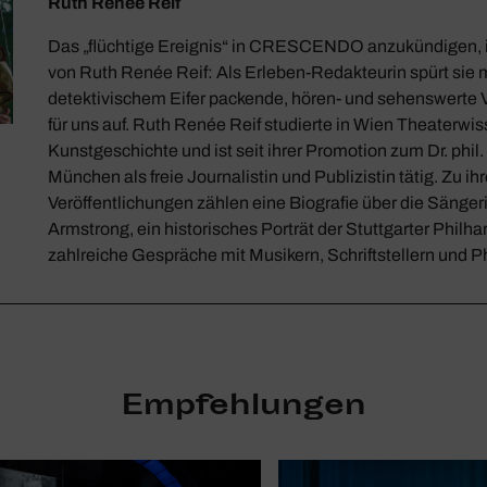
Ruth Renée Reif
Das „flüchtige Ereignis“ in CRESCENDO anzukündigen, i
von Ruth Renée Reif: Als Erleben-Redakteurin spürt sie 
detektivischem Eifer packende, hören- und sehenswerte 
für uns auf. Ruth Renée Reif studierte in Wien Theaterwi
Kunstgeschichte und ist seit ihrer Promotion zum Dr. phil.
München als freie Journalistin und Publizistin tätig. Zu ih
Veröffentlichungen zählen eine Biografie über die Sänger
Armstrong, ein historisches Porträt der Stuttgarter Philh
zahlreiche Gespräche mit Musikern, Schriftstellern und P
Empfehlungen