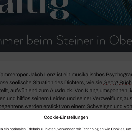
Kammer­oper
Jakob Lenz
ist ein musi­ka­li­sches Psycho­g
ose seeli­sche Situa­tion des Dich­ters, wie sie
Georg Büch
ellt, aufwüh­lend zum Ausdruck. Von Klang umsponnen, ist
en und hilflos seinem Leiden und seiner Verzweif­lung ausge
e­geh­rens werden erstickt von einem Schweigen und von
o Bieito
setzt den Leidensweg des Dich­ters in die seeli­sch
Cookie-Einstellungen
r Titel­rolle in Szene. Am Pult steht Franck Ollu.
n ein optimales Erlebnis zu bieten, verwenden wir Technologien wie Cookies, um