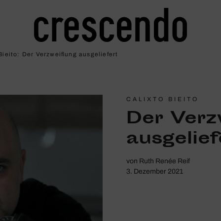
ieito: Der Verzweif­lung ausge­lie­fert
CALIXTO BIEITO
Der Verzw
ausge­lie­
von
Ruth Renée Reif
3. Dezember 2021