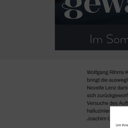
Wolf­gang Rihms 
bringt die ausweg­l
Novelle
Lenz
darst
sich zurück­ge­worf
Versuche des Aufb
hallu­zi­niert.
Calixt
Joachim Goltz in de
Um Ihne