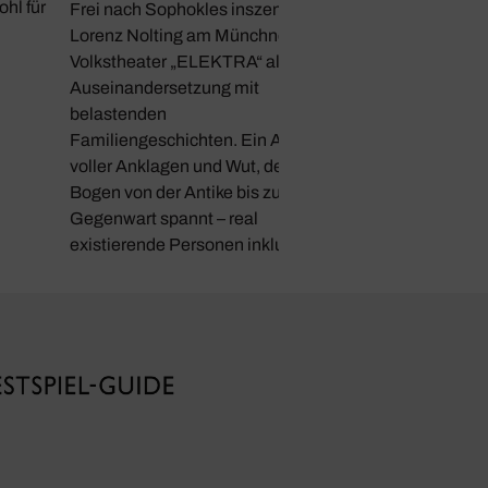
hl für
Frei nach Sophokles inszeniert
Lorenz Nolting am Münchner
Volkstheater „ELEKTRA“ als
Auseinandersetzung mit
belastenden
Familiengeschichten. Ein Abend
voller Anklagen und Wut, der den
Bogen von der Antike bis zur
Gegenwart spannt – real
existierende Personen inklusive.