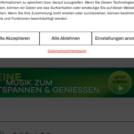
nformationen zu speichern bzw. darauf zuzugreifen. Wenn Sie diesen Technologie
ationen zu den Aufführungen von Wolfgang Rihms Kamm
en, können wir Daten wie das Surfverhalten oder eindeutige IDs auf dieser Websi
iten. Wenn Sie Ihre Zustimmung nicht erteilen oder zurückziehen, können bestim
 22. Dezember 2021 am Nationaltheater Mannheim unter:
e und Funktionen beeinträchtigt werden.
eater-mannheim.de
 Calixto Bieito über seine Arbeit als Regisseur unter:
CR
lle Akzeptieren
Alle Ablehnen
Einstellungen anz
 / Teatro Argentino
Daten­schutz
Impressum